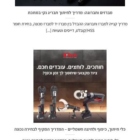
מברזים ותברוגה: מדריך לחיתוך תבריג נקי במתכת
מדריך קנייה למברז ותברוגה: ההבדל בין מברז יד למברז מכונה, בחירת חומר
HSS/קובלט, דייסים וטעויות [...]
כלי חיתוך, כיפוף ולחיצה חשמליים – המדריך המקיף לבחירה נכונה