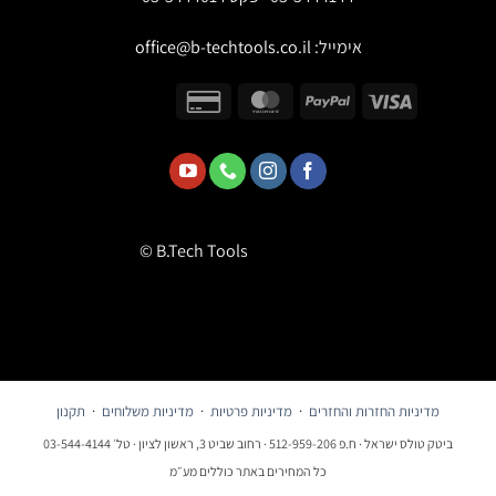
אימייל:
office@b-techtools.co.il
© B.Tech Tools
מדיניות החזרות והחזרים
·
מדיניות פרטיות
·
מדיניות משלוחים
·
תקנון
ביטק טולס ישראל · ח.פ 512-959-206 · רחוב שביט 3, ראשון לציון · טל׳ 03-544-4144
כל המחירים באתר כוללים מע״מ