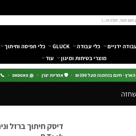
בודה ידניים
כלי עבודה
GLUCK
כלי תפיסה וחיתוך
מוצרי בטיחות ומיגון
עוד
רץ · חינם בהזמנה מעל ₪399
·
🛡️ אחריות יצרן
·
וואטסאפ
·
📞 03-5444144 שלוח
שחזה