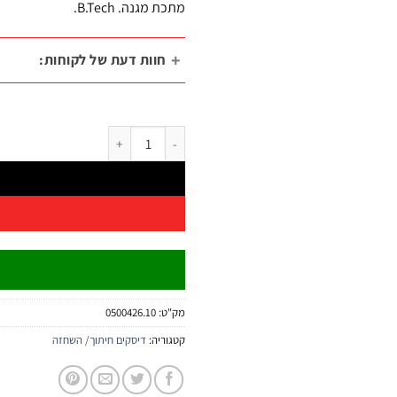
מתכת מגנה. B.Tech.
חוות דעת של לקוחות:
כמות של דיסק חיתוך ברזל ונירוסטה 115×1.6 מ״מ 0500426.10 | B.Tech
מק"ט:
0500426.10
קטגוריה:
דיסקים חיתוך/ השחזה