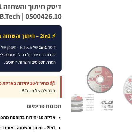
0500426.10 | B.Tech
⚡ 2in1 – חיתוך והשחזה בדיסק אחד
דיסק
2in1
של B.Tech – חיסכון של זמן ושל מקום בארגז הכלים.
לעבודה רציפה על ברזל ונירוסטה ל
הסרת חספוסים והשחזת ריתוכים.
📦 מחיר ל-10 יחידות באריזת מתכת ייעודית המגנה על הדיסקים
הכחולה של B.Tech.
תכונות פרימיום
אריזת 10 יחידות בקופסת מתכת מגנה
2in1 – חיתוך והשחזה באותו דיסק