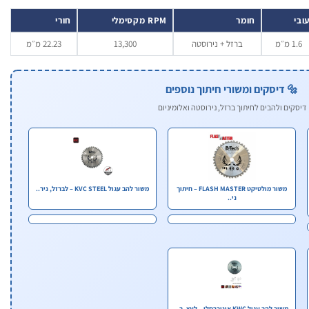
ובי
חומר
RPM מקסימלי
חורי
1.6 מ״מ
ברזל + נירוסטה
13,300
22.23 מ״מ
🔩 דיסקים ומשורי חיתוך נוספים
דיסקים ולהבים לחיתוך ברזל, נירוסטה ואלומיניום
משור מולטיקט FLASH MASTER – חיתוך
משור להב עגול KVC STEEL – לברזל, ניר..
ני..
משור להב עגול KWC אוניברסלי – לעץ, ב..