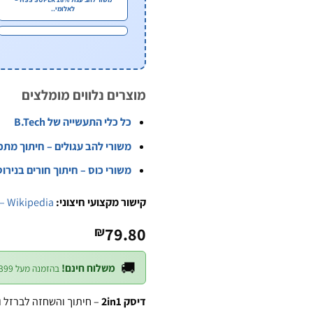
לאלומי..
מוצרים נלווים מומלצים
כל כלי התעשייה של B.Tech
משורי להב עגולים – חיתוך מתכ
משורי כוס – חיתוך חורים בנירו
קישור מקצועי חיצוני:
 – Wikipedia
79.80
₪
🚚
משלוח חינם!
בהזמנה מעל ₪399 — לכל חלקי הארץ
דיסק 2in1