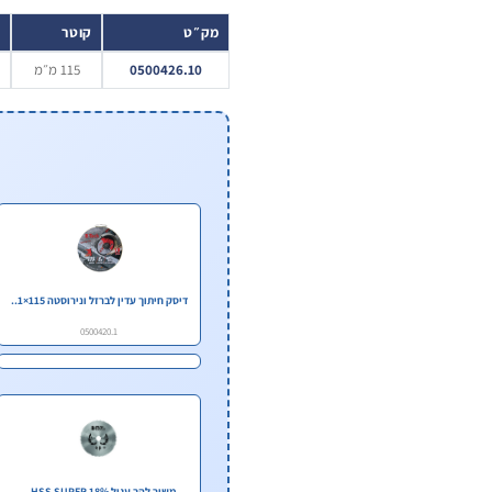
מק״ט
קוטר
ע
0500426.10
115 מ״מ
דיסק חיתוך עדין לברזל ונירוסטה 115×1..
0500420.1
משור להב עגול HSS SUPER 18% –