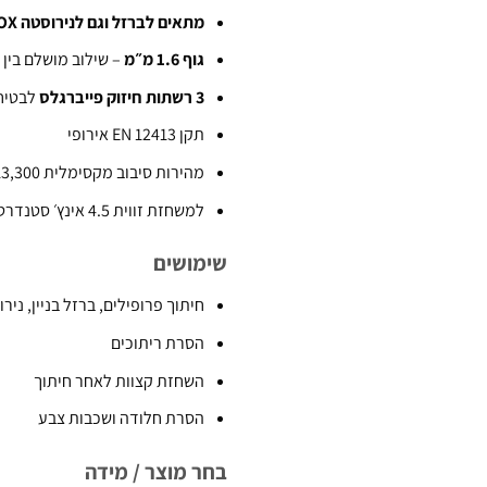
מתאים לברזל וגם לנירוסטה INOX
גוף 1.6 מ״מ
– שילוב מושלם בין
3 רשתות חיזוק פייברגלס
לבטיח
תקן EN 12413 אירופי
מהירות סיבוב מקסימלית 13,300 RPM
למשחזת זווית 4.5 אינץ׳ סטנדרטית
שימושים
חיתוך פרופילים, ברזל בניין, ניר
הסרת ריתוכים
השחזת קצוות לאחר חיתוך
הסרת חלודה ושכבות צבע
בחר מוצר / מידה