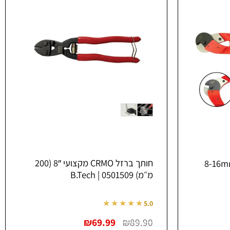
חותך ברזל CRMO מקצועי 8″ (200
מ״מ) 0501509 | B.Tech
★★★★★
5.0
המחיר
המחיר
₪
69.99
₪
89.90
ים:
המקורי
הנוכחי