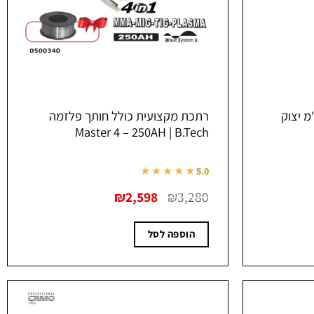
ו לא מגנטי 23 ס"מ יצוק
רתכת מקצועית כולל חותך פלזמה
Master 4 – 250AH | B.Tech
★★★★★
5.0
המחיר
המחיר
₪
2,598
₪
3,280
המקורי
הנוכחי
היה:
הוא:
₪2,598.
₪3,280.
הוספה לסל