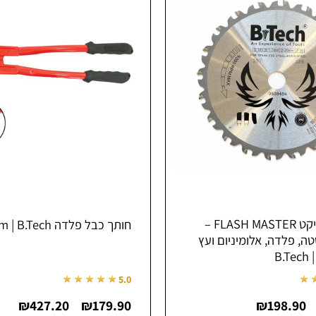
משור מולטיקט FLASH MASTER –
חותך כבל פלדה 8-16mm | B.Tech
טה, פלדה, אלומיניום ועץ
B.
★★★★★
★
5.0
טווח
טווח
₪
427.20
₪
179.90
₪
198.90
–
–
מחירים:
מחיר