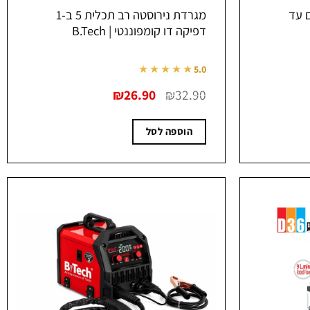
18 ליתיום עד
מגרדת נירוסטה רב תכלית 5 ב-1
דפיקה דו קומפוננטי | B.Tech
★★★★★
5.0
המחיר
המחיר
₪
26.90
₪
32.90
המקורי
הנוכחי
היה:
הוא:
₪26.90.
₪32.90.
₪
הוספה לסל