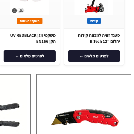
קידוח
משקפי בטיחות
סטנד זווית למכונת קידוח
משקפי מגן UV REDBLACK
יהלום B.Tech 12″
תקן EN166
לפרטים מלאים ←
לפרטים מלאים ←