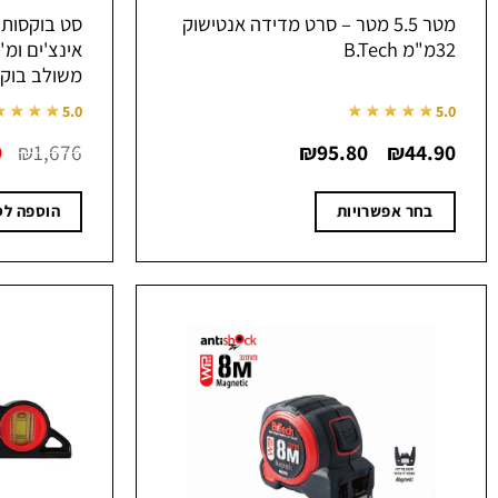
מטר 5.5 מטר – סרט מדידה אנטישוק
32מ"מ B.Tech
משולב בוקס
★★★★
★★★★★
5.0
5.0
טווח
ה
9
₪
1,676
₪
95.80
₪
44.90
–
מחירים:
ה
ה
עד
.
בחר אפשרויות
הוספה לס
למוצר
זה
יש
מספר
סוגים.
ניתן
לבחור
את