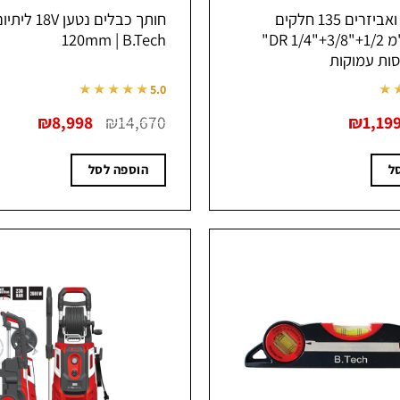
סט בוקסות ואביזרים 135 חלקים
חותך כבלים נטען V
אינצ'ים ומ"מ DR 1/4"+3/8"+1/2"
120mm | B.Tech
ות עמוקות
★★★★★
★
5.0
מחיר
המחיר
המחיר
המחיר
₪
8,998
₪
14,670
₪
1,19
מקורי
הנוכחי
המקורי
הנוכחי
יה:
הוא:
היה:
הוא:
8,998.
₪14,670.
₪1,199.
₪1,676
ל
הוספה לסל