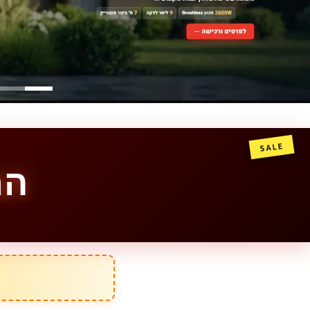
SALE
המ