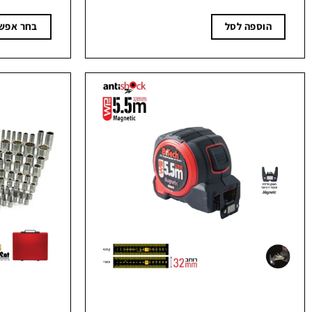
היה:
הוא:
₪489.90.
₪548.
הוספה לסל
בחר אפשר
למוצר
זה
יש
מספר
סוגים.
ניתן
לבחור
את
האפשרויות
בעמוד
המוצר