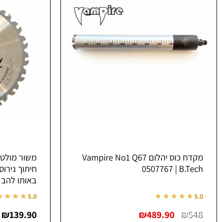
מספר
סוגים.
ניתן
לבחור
את
האפשרויות
בעמוד
המוצר
מקדח כוס יהלום Vampire No1 Q67
0507767 | B.Tech
חיתוך נירוס
באותו להב | Tech
★★★★
★★★★★
5.0
5.0
המחיר
המחיר
₪
139.90
₪
489.90
₪
548
המקורי
הנוכחי