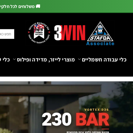
🚚 משלוחים לכל חלקי הא
Ski
t
חיפוש
conten
עבור:
כלי עבודה חשמליים
מוצרי לייזר, מדידה ופילוס
כלי ע
יטק טולס ישראל — כלי עבודה מקצועיים ל