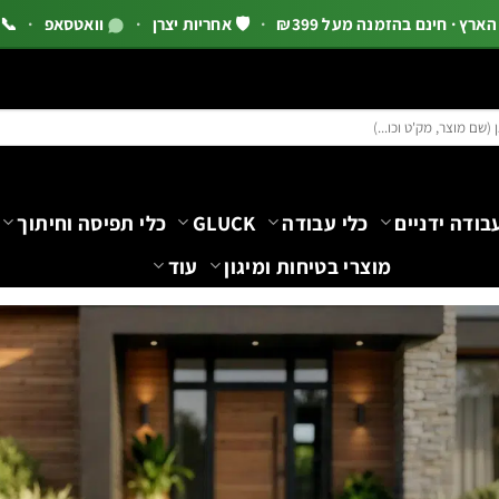
רץ · חינם בהזמנה מעל ₪399
·
🛡️ אחריות יצרן
·
וואטסאפ
·
📞 03-5444144 שלוח
בודה ידניים
כלי עבודה
GLUCK
כלי תפיסה וחיתוך
מוצרי בטיחות ומיגון
עוד
תעשייה