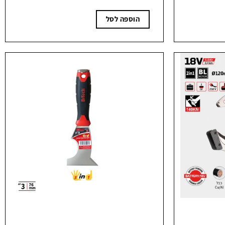
היה:
הוא:
₪69.99.
₪89.90.
הוספה לסל