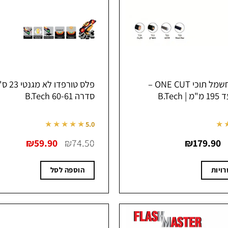
חותך כבל חשמל תוכי ONE CUT –
פלס טורפד
B.Tec
סדרה 60-61 B.Tech
★★★★★
★
5.0
טווח
המחיר
המחיר
₪
59.90
₪
74.50
₪
179.90
–
מחירים:
המקורי
הנוכחי
היה:
הוא:
עד
₪74.50.
₪59.90.
ויות
הוספה לסל