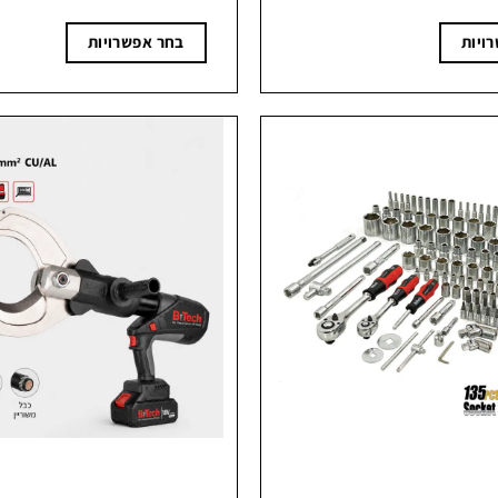
עד
עד
ויות
בחר אפשרויות
למוצר
זה
יש
מספר
סוגים.
ניתן
לבחור
את
האפשרויות
בעמוד
המוצר