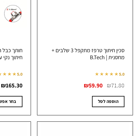
סכין חיתוך טרפז מתקפל 3 שלבים +
מחסנית | B.Tech
חיתוך נקי עד 195 מ"מ | h
★★★★
★★★★★
5.0
5.0
המחיר
המחיר
₪
165.30
₪
59.90
₪
71.80
המקורי
הנוכחי
היה:
הוא:
₪59.90.
₪71.80.
הוספה לסל
בחר אפשר
למוצר
זה
יש