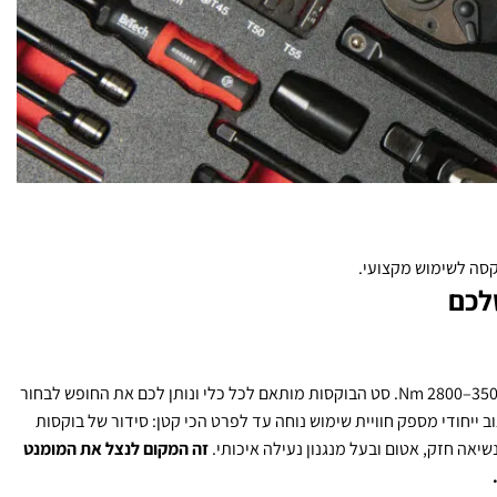
קסה לשימוש מקצועי.
לכם
פיתוח הייחודי מתבסס על איזון כוחות פיזיקלי בין הכוח המופעל לכוח התגובה (החוק ה-3 של ניוטון). התוצאה: בוקסות עם כוח מומנט עוצמתי בטווח של 350–2800 Nm. סט הבוקסות מותאם לכל כלי ונותן לכם את החופש לבחור
ב ייחודי מספק חוויית שימוש נוחה עד לפרט הכי קטן: סידור של בוקסות
יאה חזק, אטום ובעל מנגנון נעילה איכותי.
זה המקום לנצל את המומנט