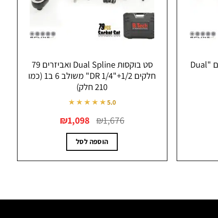
מפתח רצ'ט כפול 4 מידות Dual Spline
סט בוקסות Dual Spline ואביזרים 79
כולל ווסט דו כיווני | B.Tech
חלקים DR 1/4"+1/2" משולב 6 ב1 (כמו
★★★★★
5.0
המחיר
המחיר
המחיר
₪
69.90
₪
110
המקורי
הנוכחי
הנוכחי
היה:
הוא:
הוא:
₪69.90.
₪110.
הוספה לסל
₪1,098.