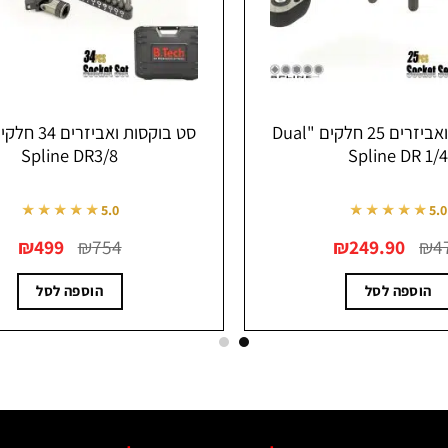
סט בוקסות ואביזרים 34 חלקים "Dual
Spline DR3/8
210 חלק)
★★★★★
★★★★★
5.0
5.0
המחיר
המחיר
המחיר
₪
1,098
₪
1,676
₪
499
₪
754
המקורי
הנוכחי
המקורי
היה:
הוא:
היה:
₪1,676.
₪499.
₪754.
הוספה לסל
הוספה לסל