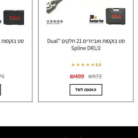
סט בוקסות ואביזרים 25 חלקים "Dual
Spline DR 1/4
★★★★★
5.0
המחיר
המחיר
₪
249.90
₪
476
המקורי
הנוכחי
היה:
הוא:
₪249.90.
₪476.
הוספה לסל