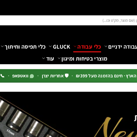
בודה ידניים
כלי עבודה
GLUCK
כלי תפיסה וחיתוך
מוצרי בטיחות ומיגון
עוד
רץ · חינם בהזמנה מעל ₪399
·
🛡️ אחריות יצרן
·
וואטסאפ
·
📞 03-5444144 שלוח