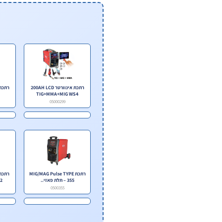
רתכת אינוורטר 200AH LCD
TIG+MMA+MIG WS4
05000299
רתכת MIG/MAG Pulse TYPE
355 – תלת פאזי..
.
0500355