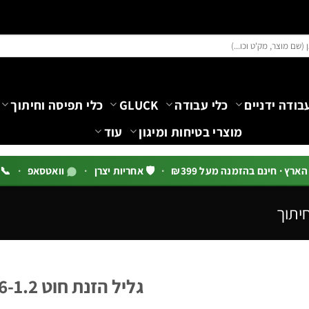
בודה ידניים
כלי עבודה
GLUCK
כלי תפיסה וחיתוך
מוצרי בטיחות ומיגון
עוד
רץ · חינם בהזמנה מעל ₪399
·
🛡️ אחריות יצרן
·
וואטסאפ
·
📞 03-5444144 שלוח
חיתוך
גליל הזנת חוט MIG 0.6-1.2 מ״מ | B.Tech