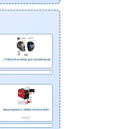
מגנים למסיכת ריתוך סולארית TTM10 P9 ..
רתכת אינוורטר Wave System 5- 250AH
0500332