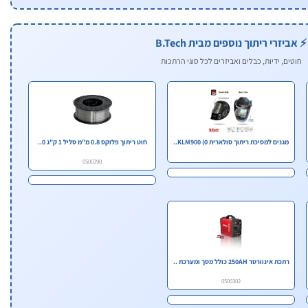
⚡ אביזרי ריתוך נוספים מבית B.Tech
חוטים, ידיות, כבלים ואביזרים לכל סוגי הרתכות
מגנים למסיכת ריתוך סולארית KLM900 (0..
חוט ריתוך פלוקס 0.8 מ"מ סליל 1 ק"ג 0..
0500390
רתכת אינוורטר 250AH כולל מסך ומערכת ..
0500302