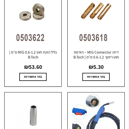
דיזה MIG Connector – הזרמת
גליל הזנת חוט MIG 0.6-1.2 מ״מ |
ט ריתוך 0.6-1.2 מ״מ | B.Tech
B.Tech
₪
53.60
₪
5.30
בחר אפשרויות
בחר אפשרויות
למוצר
למוצר
זה
זה
יש
יש
מספר
מספר
סוגים.
סוגים.
ניתן
ניתן
לבחור
לבחור
את
את