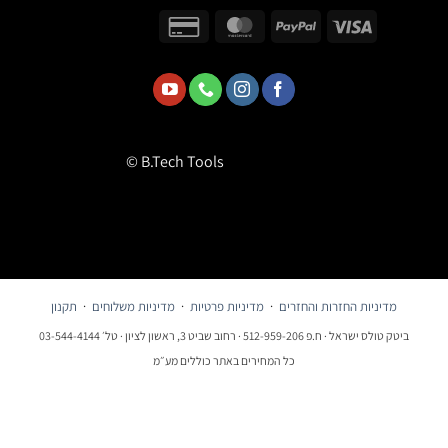
© B.Tech Tools
מדיניות החזרות והחזרים
·
מדיניות פרטיות
·
מדיניות משלוחים
·
תקנון
ביטק טולס ישראל · ח.פ 512-959-206 · רחוב שביט 3, ראשון לציון · טל׳ 03-544-4144
כל המחירים באתר כוללים מע״מ