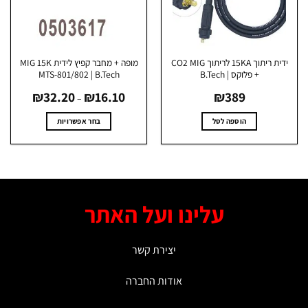
האפשרויות
האפשרויות
בעמוד
בעמוד
המוצר
המוצר
ידית ריתוך 15KA לריתוך CO2 MIG
מופה + מחבר קפיץ לידית MIG 15K
+ פלוקס | B.Tech
MTS-801/802 | B.Tech
טווח
₪
32.20
₪
16.10
₪
389
מחירים:
–
עד
הוספה לסל
בחר אפשרויות
למוצר
זה
יש
מספר
סוגים.
עלינו ועל האתר
ניתן
לבחור
את
יצירת קשר
האפשרויות
בעמוד
אודות החברה
המוצר