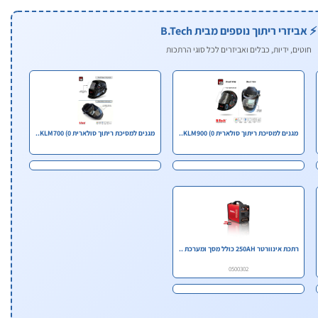
⚡ אביזרי ריתוך נוספים מבית B.Tech
חוטים, ידיות, כבלים ואביזרים לכל סוגי הרתכות
מגנים למסיכת ריתוך סולארית KLM900 (0..
מגנים למסיכת ריתוך סולארית KLM700 (0..
רתכת אינוורטר 250AH כולל מסך ומערכת ..
0500302