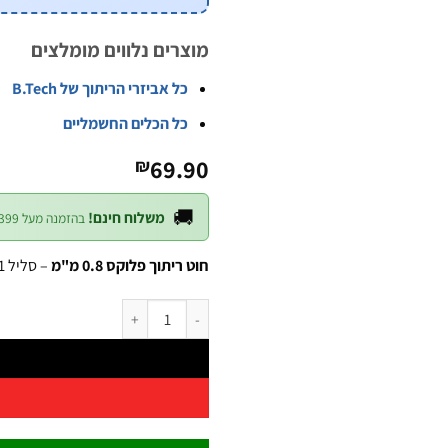
מוצרים נלווים מומלצים
כל אביזרי הריתוך של B.Tech
כל הכלים החשמליים
69.90
₪
🚚
משלוח חינם!
בהזמנה מעל ₪399 — לכל חלקי הארץ
חוט ריתוך פלוקס 0.8 מ"מ
– סליל 1 ק"ג. ריתוך ללא גז. B.Tech.
כמות של חוט ריתוך פלוקס 0.8 מ"מ סליל 1 ק"ג 0500390 | B.Tech