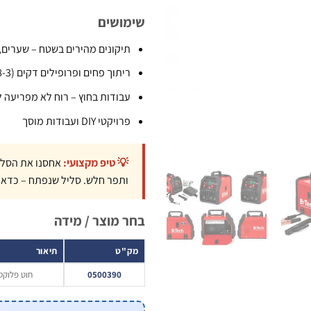
שימושים
תיקונים מהירים בשטח – שערים,
ריתוך פחים ופרופילים דקים (0.8-3 מ"מ)
עבודות בחוץ – רוח לא מפריעה 
פרויקטי DIY ועבודות מוסך
💡 טיפ מקצועי:
אחסנו את הסליל
ותפר חלש. סליל שנפתח – כדאי 
בחר מוצר / מידה
מק"ט
תיאור
0500390
חוט פלוקס