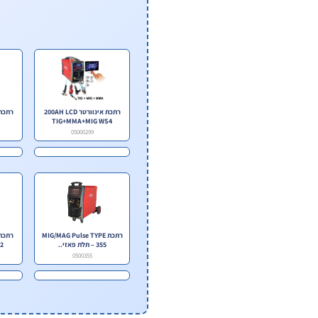
רתכת אינוורטר 200AH LCD
TIG+MMA+MIG WS4
05000299
רתכת MIG/MAG Pulse TYPE
355 – תלת פאזי..
.
0500355