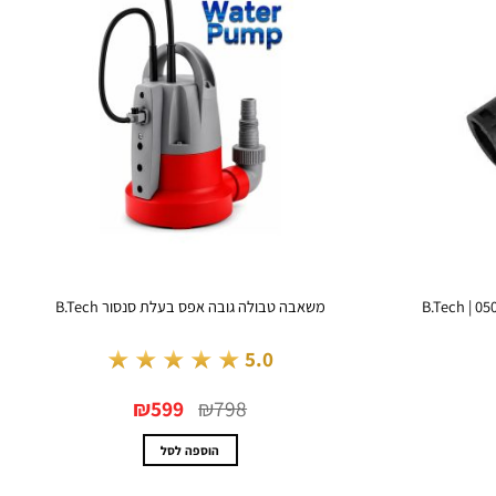
משאבה טבולה גובה אפס בעלת סנסור B.Tech
★★★★★
5.0
המחיר
המחיר
₪
599
₪
798
המקורי
הנוכחי
היה:
הוא:
₪599.
₪798.
הוספה לסל