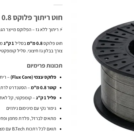
חוט ריתוך פלוקס 0.8 מ"מ – סליל 1 ק"ג | B.Tech 0500390
⚡ ריתוך ללא גז – הפלוקס מייצר הג
חוט פלוקס
0.8 מ"מ
בסליל
1 ק"ג
צורך בבלון גז חיצוני. סליל קומפקט
תכונות פרימיום
פלוקס עצמי (Flux Core)
– ריתו
קוטר 0.8 מ"מ
– הסטנדרט לרתכות MIG פלוקס ביתיות ו
סליל 1 ק"ג
– קומפקטי, קל לאחסון, מספי
גימור נקי עם מינימום ניתזים
מתאים לברזל, פלדת פחמן ופחי
תואם לכל רתכות B.Tech עם מצב MIG/Flux