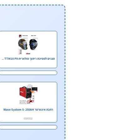
מגנים למסיכת ריתוך סולארית TTM10 P9 ..
רתכת אינוורטר Wave System 5- 250AH
0500332