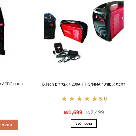
רתכת אינוורטר 200AH TIG/MMA + אביזרים B.Tech
★★★★★
5.0
המחיר
המחיר
₪
1,699
₪
2,499
המקורי
הנוכחי
היה:
הוא:
₪1,699.
₪2,499.
הוספה לסל
המלאי א