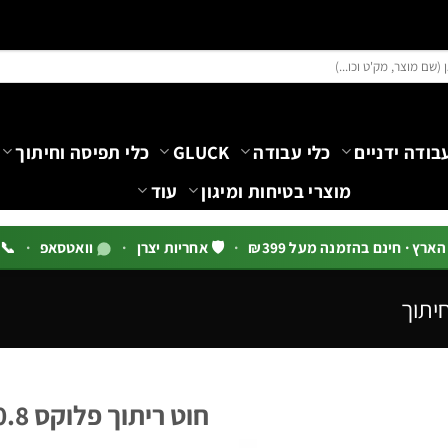
בודה ידניים
כלי עבודה
GLUCK
כלי תפיסה וחיתוך
מוצרי בטיחות ומיגון
עוד
רץ · חינם בהזמנה מעל ₪399
·
🛡️ אחריות יצרן
·
וואטסאפ
·
📞 03-5444144 שלוח
חיתוך
חוט ריתוך פלוקס 0.8 מ"מ סליל 1 ק"ג 0500390 | B.Tech