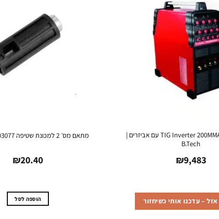
רתכת TIG Inverter 200MMA ACDC עם אביזרים |
מתאם מס׳ 2 למכונת שטיפה 0503077 | B.Tech
B.Tech
₪
20.40
₪
9,483
הוספה לסל
זל – עדכנו אותי כשיחזור