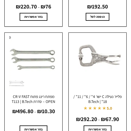
טווח
₪
220.70
₪
76
₪
192.50
מחירים:
–
עד
הוספה לסל
בחר אפשרויות
למוצר
זה
יש
מספר
סוגים.
ניתן
לבחור
את
האפשרויות
בעמוד
המוצר
פלייר נעילה C ישר 4" / 6" / 11" /
מפתח רינג פתוח CR-V FAST
18" | B.Tech
OPEN – סדרת T113 | B.Tech
טווח
★★★★★
5.0
₪
496.80
₪
10.30
מחירים:
–
טווח
67.90
₪
292.20
₪
עד
מחירים:
–
עד
בחר אפשרויות
בחר אפשרויות