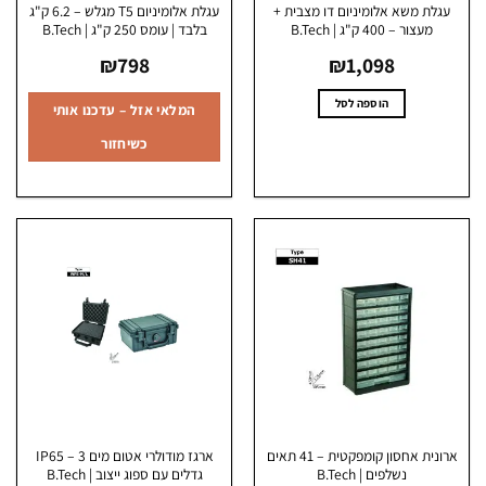
גלת משא אלומיניום דו מצבית +
עגלת אלומיניום T5 מגלש – 6.2 ק"ג
מעצור – 400 ק"ג | B.Tech
בלבד | עומס 250 ק"ג | B.Tech
₪
798
₪
1,098
הוספה לסל
המלאי אזל – עדכנו אותי
כשיחזור
ארונית אחסון קומפקטית – 41 תאים
ארגז מודולרי אטום מים IP65 – 3
נשלפים | B.Tech
גדלים עם ספוג ייצוב | B.Tech