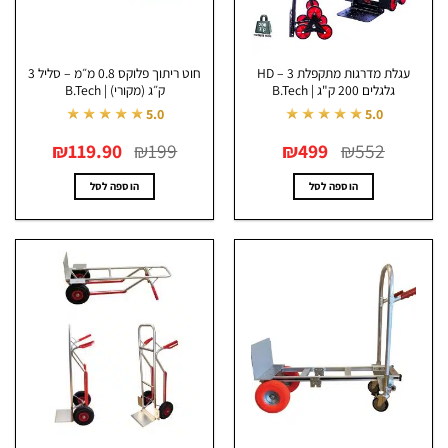
בעמוד
המוצר
עגלת מדרגות מתקפלת HD – 3
חוט ריתוך פלוקס 0.8 מ״מ – סליל 3
גלגלים 200 ק"ג | B.Tech
ק״ג (מקורי) | B.Tech
★★★★★
★★★★★
5.0
5.0
המחיר
המחיר
המחיר
המחיר
₪
119.90
₪
199
₪
499
₪
552
המקורי
הנוכחי
המקורי
הנוכחי
היה:
הוא:
היה:
הוא:
₪119.90.
₪199.
₪499.
₪552.
הוספה לסל
הוספה לסל