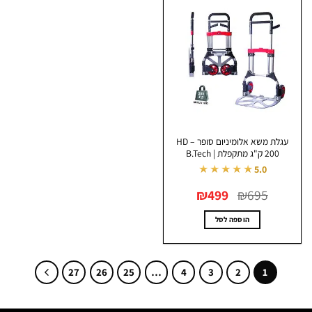
מספר
סוגים.
ניתן
לבחור
את
האפשרויות
בעמוד
המוצר
עגלת משא אלומיניום סופר HD –
200 ק"ג מתקפלת | B.Tech
★★★★★
5.0
המחיר
המחיר
₪
499
₪
695
המקורי
הנוכחי
היה:
הוא:
₪499.
₪695.
הוספה לסל
27
26
25
…
4
3
2
1