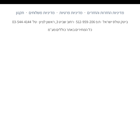
מדיניות החזרות והחזרים
·
מדיניות פרטיות
·
מדיניות משלוחים
·
תקנון
ביטק טולס ישראל · ח.פ 512-959-206 · רחוב שביט 3, ראשון לציון · טל׳ 03-544-4144
כל המחירים באתר כוללים מע״מ