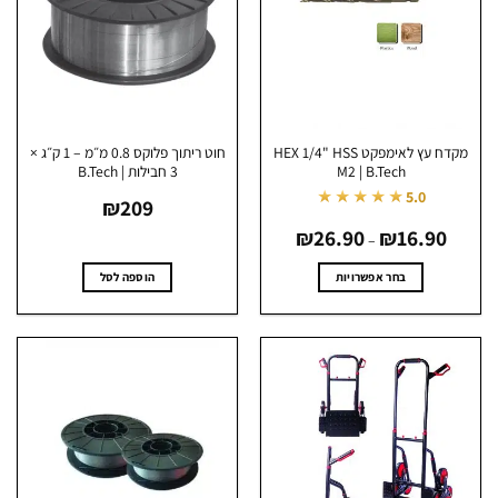
מקדח עץ לאימפקט HEX 1/4" HSS
חוט ריתוך פלוקס 0.8 מ״מ – 1 ק״ג ×
M2 | B.Tech
3 חבילות | B.Tech
★★★★★
5.0
₪
209
טווח
₪
26.90
₪
16.90
מחירים:
–
עד
בחר אפשרויות
הוספה לסל
למוצר
זה
יש
מספר
סוגים.
ניתן
לבחור
את
האפשרויות