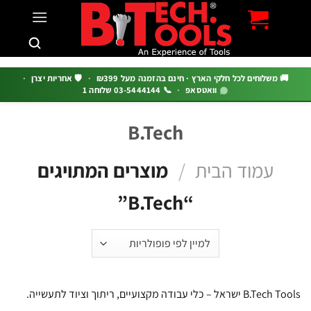
c
 משלוחים לכל חלקי הארץ · חינם בהזמנה מעל ₪399
·
🛡️ אחריות יצרן
·
וואטסאפ
·
📞 03-5444144 שלוחה 1
B.Tech
עמוד הבית
/
מוצרים המתויגים
“B.Tech”
ל – כלי עבודה מקצועיים, ריתוך וציוד לתעשייה.