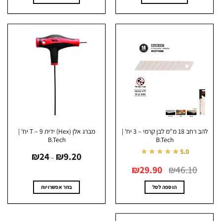
למוצר
למוצר
זה
זה
יש
יש
מספר
מספר
סוגים.
סוגים.
ניתן
ניתן
לבחור
לבחור
את
את
האפשרויות
האפשרויות
בעמוד
בעמוד
המוצר
המוצר
להב רחב 18 מ"מ לבן קרמי – 3 יח' |
מברג אלן (Hex) ידית T – 9 יח' |
B.Tech
B.Tech
טווח
★★★★★
5.0
₪
24
₪
9.20
מחירים:
–
המחיר
המחיר
46.10
₪
29.90
₪
עד
המקורי
הנוכחי
היה:
הוא:
₪29.90.
₪46.10.
הוספה לסל
בחר אפשרויות
למוצר
זה
יש