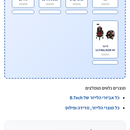
קווים
0506098
0506096
0506006
0506094
לייזר
ULTRALINER 4V
0506097
ים נלווים מומלצים
ל אביזרי הלייזר של B.Tech
ל מוצרי הלייזר, מדידה ופילוס