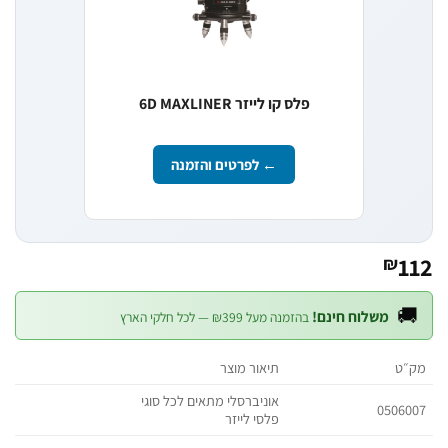
פלס קו לייזר 6D MAXLINER
← לפרטים והזמנה
1
₪

משלוח חינם!
בהזמנה מעל ₪399 — לכל חלקי הארץ
תיאור מוצר
מ
אוניברסלי מתאים לכל סוגי
0506
פלסי לייזר