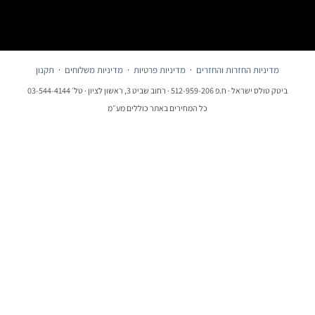
מדיניות החזרות והחזרים
·
מדיניות פרטיות
·
מדיניות משלוחים
·
תקנון
ביטק טולס ישראל · ח.פ 512-959-206 · רחוב שביט 3, ראשון לציון · טל׳ 03-544-4144
כל המחירים באתר כוללים מע״מ