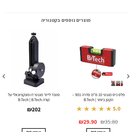
מוצרים נוספים בקטגוריה
פלס כיס מגנטי 10 ס"מ סדרה 901 –
סטנד לייזר מגנטי דו-פונקציונאלי על
הקטן ביותר | B.Tech
קורה B.Tech | B.Tech
★★★★★
5.0
₪
202
המחיר
המחיר
₪
29.90
₪
35.80
המקורי
הנוכחי
היה:
הוא:
₪29.90.
₪35.80.