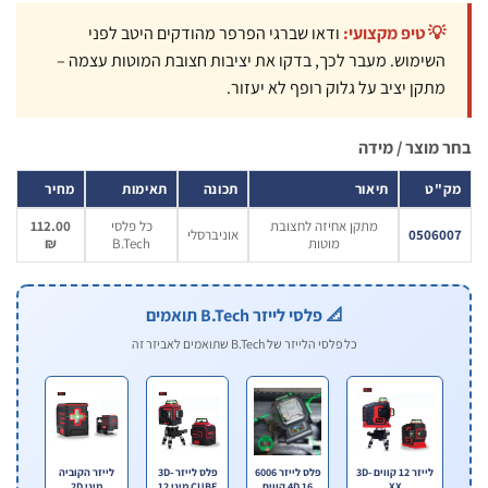
💡 טיפ מקצועי:
ודאו שברגי הפרפר מהודקים היטב לפני
השימוש. מעבר לכך, בדקו את יציבות חצובת המוטות עצמה –
מתקן יציב על גלוק רופף לא יעזור.
מוצר / מידה
"ט
תיאור
תכונה
תאימות
מחיר
מתקן אחיזה לחצובת
כל פלסי
112.00
05060
אוניברסלי
מוטות
B.Tech
₪
📐 פלסי לייזר B.Tech תואמים
כל פלסי הלייזר של B.Tech שתואמים לאביזר זה
לייזר 12 קווים 3D-
פלס לייזר 6006
פלס לייזר 3D-
לייזר הקוביה
XX
4D 16 קווים
CUBE מיני 12
מיני 2D