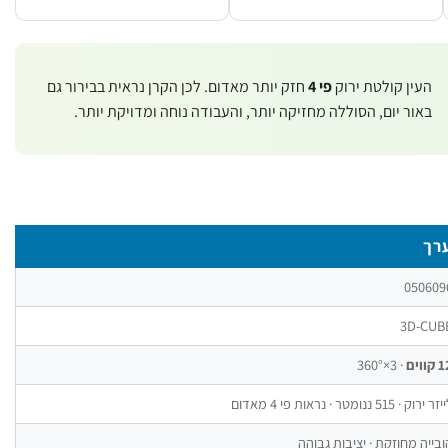
העין קולטת ירוק
פי 4
חזק יותר מאדום. לכן הקרן נראית בבירור גם
באור יום, הסוללה מחזיקה יותר, והעבודה נוחה ומדויקת יותר.
רך
050609
3D-CUB
קווים
· 3×360°
ר ירוק · 515 ננומטר · נראות פי 4 מאדום
ובייה מחוזקת · יציבות גבוהה