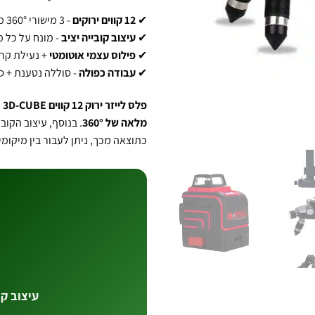
✔
12 קווים ירוקים
- 3 מישורי 360° מלאים
✔
עיצוב קובייה יציב
- מונח על כל 
✔
פילוס עצמי אוטומטי
+ נעילת קרן
✔
עבודה כפולה
- סוללה נטענת + סוללות 
פלס לייזר ירוק 12 קווים 3D-CUBE
מ
מלאה של 360°
. בנוסף, עיצוב הקוב
כתוצאה מכך, ניתן לעבור בין מיקומי
עיצוב קו