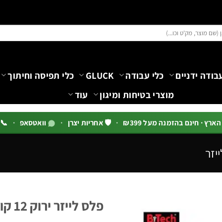
בודה ידניים
כלי עבודה
GLUCK
כלי תפיסה וחיתוך
מוצרי בטיחות ומיגון
עוד
רץ · חינם בהזמנה מעל ₪399
·
🛡️ אחריות יצרן
·
וואטסאפ
·
📞 03-5444144 שלוח
יזר
פלס לייזר ירוק 12 קווים 3D-CUBE מבית B.Tech