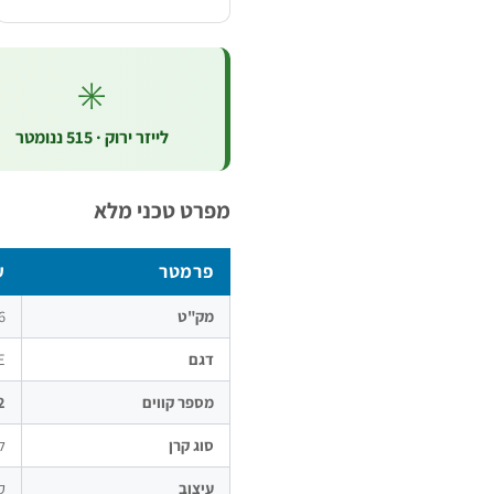
✳️
לייזר ירוק · 515 ננומטר
מפרט טכני מלא
פרמטר
ע
מק"ט
6
דגם
E
מספר קווים
12 
סוג קרן
לייז
עיצוב
ק