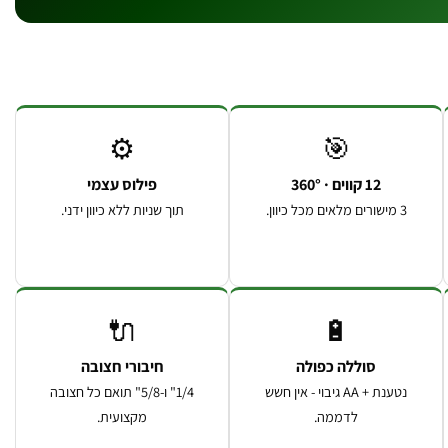
⚙️
🎯
12 קווים · 360°
פילוס עצמי
3 מישורים מלאים מכל כיוון.
תוך שניות ללא כיוון ידני.
🔌
🔋
סוללה כפולה
חיבורי חצובה
נטענת + AA גיבוי - אין חשש
1/4" ו-5/8" תואם כל חצובה
לדממה.
מקצועית.