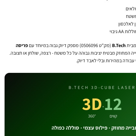
משטח
 לאלכסון
AA גיבוי
בית
B.Tech
(מק"ט 0506096) מספק דיוק גבוה במיוחד עם
פריסה
ייה המחוזק מבטיח יציבות גבוהה על כל משטח - רצפה, שולחן או חצובה.
 עבודה במהירות ובלי לאבד דיוק.
B.TECH 3D-CUBE LASER
3D
12
·
קווים
360°
בייה מחוזק · פילוס עצמי · סוללה כפולה