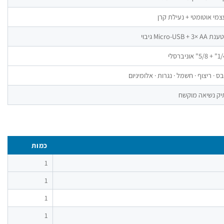
צמי אוטומטי + נעילת קרן
ת Micro-USB + 3× AA גיבוי
 5/8" אוניברסלי
בס · ריצוף · חשמל · נגרות · אלומיניום
יק נשיאה מוקשח
כמות
1
1
1
1