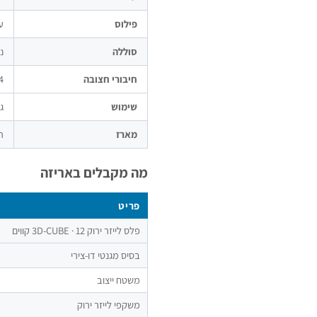
פילוס
ע
סוללה
נטענ
חיבורי חצובה
1/4" +
שימוש
ג
מארז
ת
מה מקבלים באריזה
פריט
פלס לייזר ירוק 3D-CUBE · 12 קווים
בסיס מגנטי דו-צירי
משטח ייצוב
משקפי לייזר ירוק