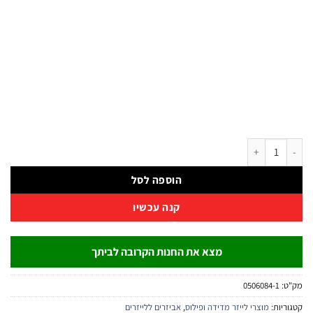
 סוללה נטענת ללייזר B.Tech | B.Tech
הוספה לסל
קנה עכשיו
מצא את החנות הקרובה לביתך
:
0506084-1
יות:
מוצרי לייזר מדידה ופילוס
,
אביזרים ללייזרים