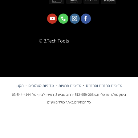
© B.Tech Tools
מדיניות החזרות והחזרים
·
מדיניות פרטיות
·
מדיניות משלוחים
·
תקנון
ביטק טולס ישראל · ח.פ 512-959-206 · רחוב שביט 3, ראשון לציון · טל׳ 03-544-4144
כל המחירים באתר כוללים מע״מ