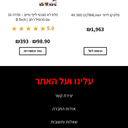
פלס לא מגנטי לייף טיים – סדרה 16
קו לייזר 4V 360 ULTRALiner
עם פרופיל רחב | B.Tech
★★★★★
5.0
₪
1,963
טווח
₪
393
₪
98.90
מחירים:
–
עד
הוספה לסל
בחר אפשרויות
למוצר
זה
יש
מספר
עלינו ועל האתר
סוגים.
ניתן
לבחור
יצירת קשר
את
האפשרויות
אודות החברה
בעמוד
המוצר
שאלות ותשובות