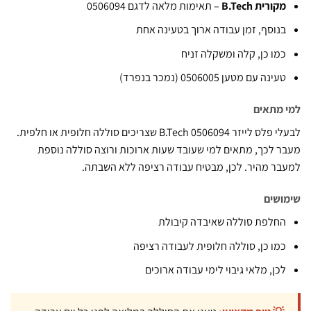
קורית B.Tech
– תאימות מלאה לדגם 0506094
נוסף, זמן עבודה ארוך בטעינה אחת
מו כן, קלה ומשקלה זניח
עינה עם מטען 0506005 (נמכר בנפרד)
מתאים
לבעלי פלס לייזר B.Tech 0506094 שצריכים סוללה חלופית או חלפית.
 לכך, מתאים למי שעובד שעות ארוכות ורוצה סוללה נוספת
ר מהיר. לכן, מבטיח עבודה רציפה ללא השבתה.
שים
חלפת סוללה שאיבדה קיבולת
מו כן, סוללה חלופית לעבודה רציפה
כן, מלאי גיבוי לימי עבודה ארוכים