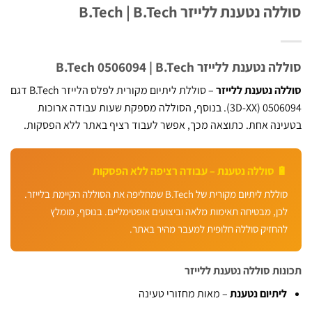
 נטענת ללייזר B.Tech | B.Tech
טענת ללייזר B.Tech 0506094 | B.Tech
ה נטענת ללייזר
– סוללת ליתיום מקורית לפלס הלייזר B.Tech דגם
0506094 (3D-XX). בנוסף, הסוללה מספקת שעות עבודה ארוכות
נה אחת. כתוצאה מכך, אפשר לעבוד רציף באתר ללא הפסקות.
 סוללה נטענת – עבודה רציפה ללא הפסקות
סוללת ליתיום מקורית של B.Tech שמחליפה את הסוללה הקיימת בלייזר.
כן, מבטיחה תאימות מלאה וביצועים אופטימליים. בנוסף, מומלץ
החזיק סוללה חלופית למעבר מהיר באתר.
ות סוללה נטענת ללייזר
יתיום נטענת
– מאות מחזורי טעינה