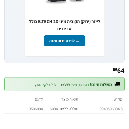
לייזר (ירוק) הקוביה מיני B.TECH 2D כולל
אביזרים
← לפרטים והזמנה
₪

משלוח חינם!
בהזמנה מעל ₪399 — לכל חלקי הארץ
לדגם
תיאור מוצר
מ
0506094
סוללה ללייזר 6094
994050609