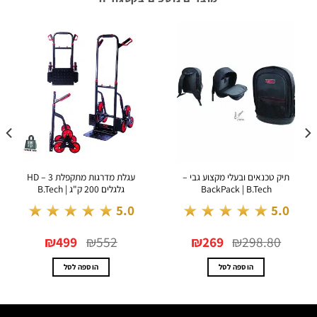
תיק טכנאים ובעלי מקצוע גבי –
עגלת מדרגות מתקפלת HD – 3
BackPack | B.Tech
גלגלים 200 ק"ג | B.Tech
★★★★★
★★★★★
5.0
5.0
המחיר
המחיר
המחיר
המחיר
₪
499
₪
552
₪
269
₪
298.80
המקורי
הנוכחי
המקורי
הנוכחי
היה:
הוא:
היה:
הוא:
₪499.
₪552.
₪269.
₪298.80.
הוספה לסל
הוספה לסל