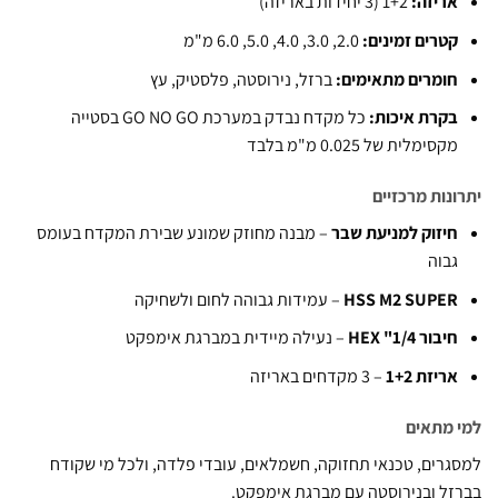
ריזה:
1+2 (3 יחידות באריזה)
טרים זמינים:
2.0, 3.0, 4.0, 5.0, 6.0 מ"מ
ומרים מתאימים:
ברזל, נירוסטה, פלסטיק, עץ
קרת איכות:
כל מקדח נבדק במערכת GO NO GO בסטייה
קסימלית של 0.025 מ"מ בלבד
נות מרכזיים
יזוק למניעת שבר
– מבנה מחוזק שמונע שבירת המקדח בעומס
בוה
HSS M2 SUPE
– עמידות גבוהה לחום ולשחיקה
יבור 1/4" HEX
– נעילה מיידית במברגת אימפקט
ריזת 1+2
– 3 מקדחים באריזה
מתאים
רים, טכנאי תחזוקה, חשמלאים, עובדי פלדה, ולכל מי שקודח
ל ובנירוסטה עם מברגת אימפקט.