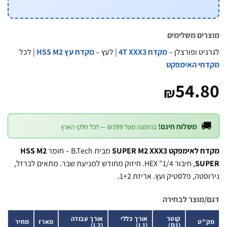
מוצרים משל
| לכל
מקדח עץ HSS M2
| לעץ –
מקדח 4T XXX3
לגרניט ופורצ
מקדחי האימ
54.
₪

משלוח חינם!
בהזמנה מעל ₪399 — לכל חלקי הארץ
HSS M2
מבית B.Tech – חומר
מקדח לאימפקט SUPER M
, חיבור 1/4" HEX. חיזוק מחודש למניעת שבר. מתאים לברזל,
SU
נירוסטה, פלסטיק ועץ. אריזת
דגם/מוצר לב
אורך עבודה
אורך כללי
קוטר
מחיר
מארז
מק
(L2)
(L1)
(D1)