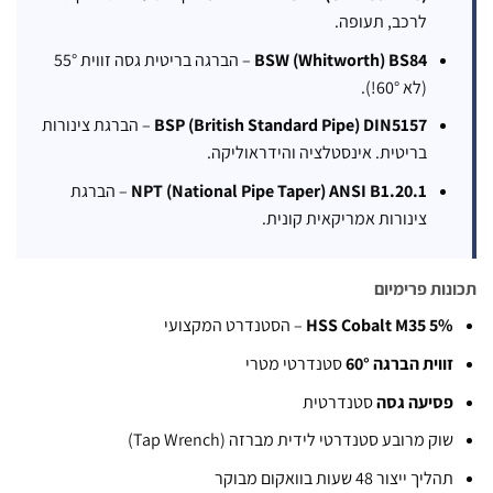
לרכב, תעופה.
BSW (Whitworth) BS84
– הברגה בריטית גסה זווית 55°
(לא 60°!).
BSP (British Standard Pipe) DIN5157
– הברגת צינורות
בריטית. אינסטלציה והידראוליקה.
NPT (National Pipe Taper) ANSI B1.20.1
– הברגת
צינורות אמריקאית קונית.
 פרימיום
HSS Cobalt M35
– הסטנדרט המקצועי
ת הברגה 60°
סטנדרטי מטרי
עה גסה
סטנדרטית
מרובע סטנדרטי לידית מברזה (Tap Wrench)
צור 48 שעות בוואקום מבוקר