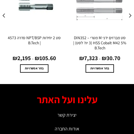
סט מברזים ידני M מטרי DIN352 –
סט 2 יחידות NPT/BSP סדרה 4573
HSS Cobalt M42 5% (3 יח׳ לסט) |
| B.Tech
B.Tech
טווח
טווח
0
₪
2,195
₪
105.60
₪
7,323
₪
30.7
מחירים:
מחירים:
–
–
עד
עד
בחר אפשרויות
בחר אפשרויות
למוצר
למוצר
זה
זה
יש
יש
מספר
מספר
עלינו ועל האתר
סוגים.
סוגים.
ניתן
ניתן
לבחור
לבחור
יצירת קשר
את
את
האפשרויות
האפשרויות
אודות החברה
בעמוד
בעמוד