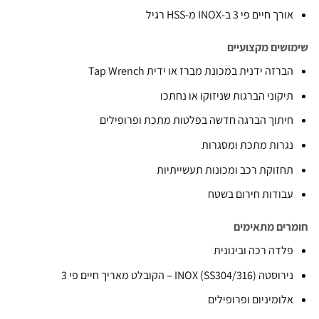
ם פי 3 ב-INOX מ-HSS רגיל
ם מקצועיים
ה ידנית במכונת מברז או ידית Tap Wrench
וני הברגות שניזוקו או נחתכו
וך הברגה חדשה בפלטות מתכת ופרופילים
ות מתכת ומסגרות
וקת רכב ומכונות תעשייתיות
דות חירום בשטח
 מתאימים
ה רכה ובינונית
INOX () – הקובלט מאריך חיים פי 3
מיניום ופרופילים