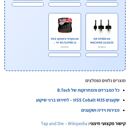
סט SM SPEED
סט מקדחי אימפקט HSS
MACHINE 22/29/35
M2 SUPER 12 יח' ..
מ״מ Bi-..
0504547
0508652
 נלווים מומלצים
מברזים והמחרוקות של B.Tech
HSS Cob – לחירוט ברגי שיקוע
רות וידיה ושקענים
מקצועי חיצוני:
Tap and Die – Wikipedia