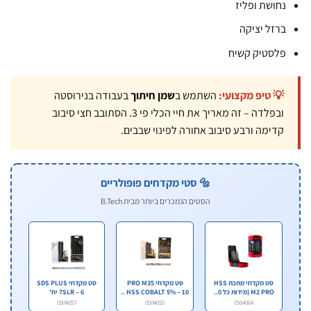
שת ופליז
ל יציקה
טיק קשיח
טיפ מקצועי:
השתמש ב
שמן חיתוך
בעבודה בנירוסטה
ובפלדה – זה מאריך את חיי הכלי פי 3. הסתובב חצי סיבוב
מה ורבע סיבוב אחורה לפינוי שבבים.
🔩 סטי מקדחים פופולריים
הסטים הנמכרים ביותר מבית B.Tech
סט מקדחי מתכת HSS
סט מקדחי PRO M35
סט מקדחי SDS PLUS
M2 PRO (מידות כל 0..
HSS COBALT 5% – 10 ..
7SLR – 6 יח'
0504057
0504055
0504064