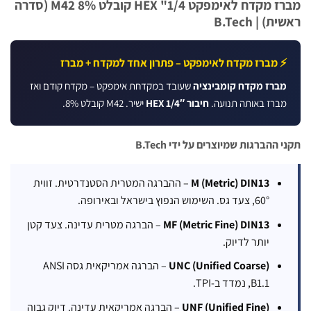
מברז מקדח לאימפקט 1/4" HEX קובלט M42 8% (סדרה
B.Tech
ברז מקדח לאימפקט – פתרון אחד למקדח + מברז
ז מקדח קומבינציה
שעובד במקדחת אימפקט – מקדח קודם ואז
ז באותה תנועה.
חיבור 1/4″ HEX
ישיר. M42 קובלט 8%.
ברגות שמיוצרים על ידי B.Tech
M (Metric) DIN13
– ההברגה המטרית הסטנדרטית. זווית
60°, צעד גס. השימוש הנפוץ בישראל ובאירופה.
MF (Metric Fine) DIN13
– הברגה מטרית עדינה. צעד קטן
יותר לדיוק.
UNC (Unified Coarse)
– הברגה אמריקאית גסה ANSI
B1.1, נמדד ב-TPI.
UNF (Unified Fine)
– הברגה אמריקאית עדינה. דיוק גבוה