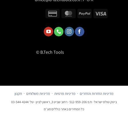
© B.Tech Tools
דיניות החזרות והחזרים
·
מדיניות פרטיות
·
מדיניות משלוחים
·
תקנון
שראל · ח.פ 512-959-206 · רחוב שביט 3, ראשון לציון · טל׳ 03-544-4144
כל המחירים באתר כוללים מע״מ