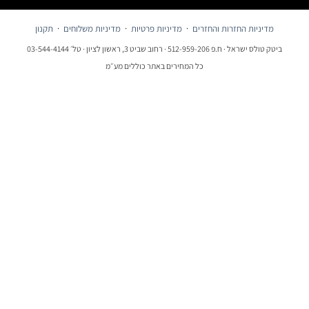
מדיניות החזרות והחזרים
·
מדיניות פרטיות
·
מדיניות משלוחים
·
תקנון
ביטק טולס ישראל · ח.פ 512-959-206 · רחוב שביט 3, ראשון לציון · טל׳ 03-544-4144
כל המחירים באתר כוללים מע״מ