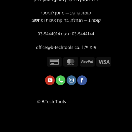
קומת קרקע — מחסן לוגיסטי
קומה 1 — הנהלה, בדיקת איכות ומחשוב
03-5444144 · פקס 03-5444014
אימייל:
office@b-techtools.co.il
© B.Tech Tools