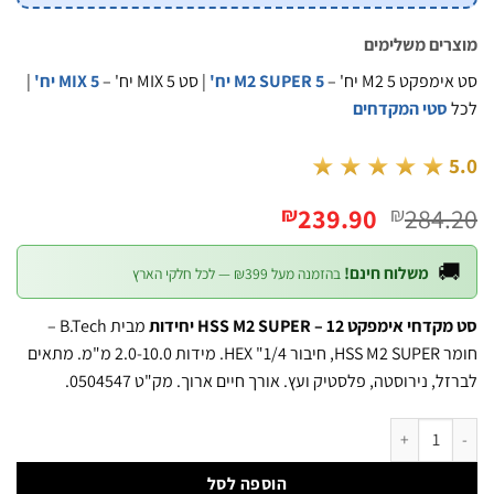
מוצרים משל
|
MIX 5 יח'
| סט MIX 5 יח' –
M2 SUPER 5 יח'
סט אימפקט M2 
סטי המקדחים
★★★★★
המחיר
המחיר
239.90
284
₪
₪
הנוכחי
המקורי
הוא:
היה:

משלוח חינם!
בהזמנה מעל ₪399 — לכל חלקי הארץ
₪239.90.
₪284.20.
מבית B.Tech –
סט מקדחי אימפקט HSS M2 SUPER – 1
חומר HSS M2 SUPER, חיבור 1/4" HEX. מידות 2.0-10.0 מ"מ. מתאים
לברזל, נירוסטה, פלסטיק ועץ. אורך חיים ארוך. מק"ט 050
כמות של סט מקדחי אימפקט HSS M2 SUPER 12 יח' מידות 2.0-10.0 מ
הוספה לסל