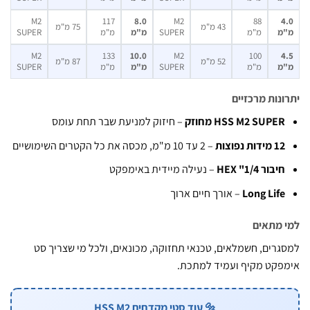
M2
117
8.0
M2
88
43 מ"מ
75 מ"מ
מ
מ"מ
SUPER
מ"מ
מ"מ
SUPER
M2
133
10.0
M2
100
52 מ"מ
87 מ"מ
מ
מ"מ
SUPER
מ"מ
מ"מ
SUPER
נות מרכזיים
HSS M2 SUPE מחוזק
– חיזוק למניעת שבר תחת עומס
מידות נפוצות
– 2 עד 10 מ"מ, מכסה את כל הקטרים השימושיים
יבור 1/4" HEX
– נעילה מיידית באימפקט
Long Lif
– אורך חיים ארוך
מתאים
רים, חשמלאים, טכנאי תחזוקה, מכונאים, ולכל מי שצריך סט
קט מקיף ועמיד למתכת.
🔩 עוד סטי מקדחים HSS M2