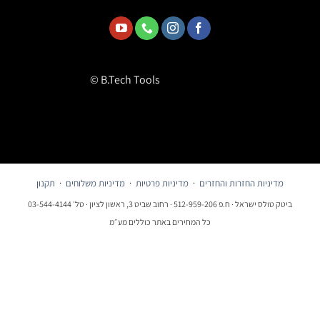
© B.Tech Tools
מדיניות החזרות והחזרים
·
מדיניות פרטיות
·
מדיניות משלוחים
·
תקנון
ביטק טולס ישראל · ח.פ 512-959-206 · רחוב שביט 3, ראשון לציון · טל׳ 03-544-4144
כל המחירים באתר כוללים מע״מ