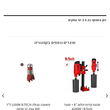
ה בין 3-5 ימי עסקים
מוצרים נוספים בקטגוריה
מכונת קידוח יהלום "8 + סטנד
משאבה טבולה 1100W B.TECH ל"ד
פרוזקטור נט
4280W | B.Tech
300 גובה 12 סניקה