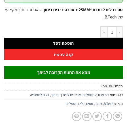
לרתכת 25MM² + ארכה + ידית ריתוך
– אביזר ריתוך מקצועי
ט כבלים לרתכת 25MM² + ארכה + ידית ריתוך | B.Tech
הוספה לסל
קנה עכשיו
מצא את החנות הקרובה לביתך
:
0500398
יות:
כלי עבודה חשמליים
,
אביזרים לריתוך וחיתוך
,
כלים לתעשייה
:
B.Tech
,
ריתוך
,
סטים
,
כלים חשמליים