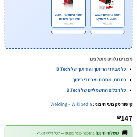
רתכת אינוורטר 250AH
רתכת אינוורטר Wave
כולל מסך ומערכת ..
System 5- 250AH
0500302
0500332
מוצרים נלווים מומ
כל אביזרי הריתוך והחיתוך של B.Tec
רתכות, מסכות ואביזרי ריתו
כל הכלים החשמליים של B.Tec
Welding – Wikipedia
קישור מקצועי חיצ
1
₪

משלוח חינם!
בהזמנה מעל ₪399 — לכל חלקי הארץ