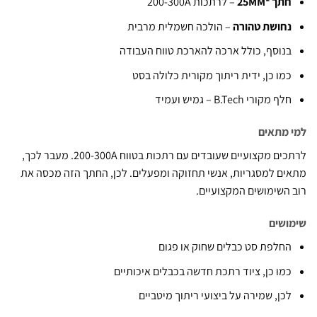
תך 25MM²
– לרתכות 200-300A
חושת טהורה
– הולכה חשמלית מרבית
נוסף, כולל ארכה להארכת טווח העבודה
מו כן, ידית ריתוך מקורית כלולה בסט
לף מקורי B.Tech – גמיש ועמיד
מתאים
לרתכים מקצועיים שעובדים עם רתכות בטווח 200-300A. מעבר לכך,
ם למסגריות, אנשי תחזוקה ומפעלים. לכן, החתך הזה מכסה את
השימושים המקצועיים.
שים
חלפת סט כבלים שחוק או פגום
מו כן, ציוד רתכת חדשה בכבלים איכותיים
כן, שמירה על ביצועי ריתוך מיטביים