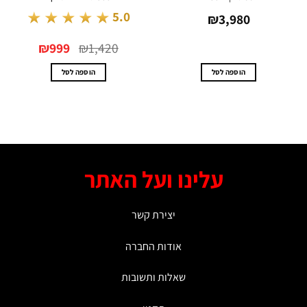
★★★★★
5.0
₪
3,980
המחיר
המחיר
₪
999
₪
1,420
המקורי
הנוכחי
היה:
הוא:
₪999.
₪1,420.
הוספה לסל
הוספה לסל
עלינו ועל האתר
יצירת קשר
אודות החברה
שאלות ותשובות