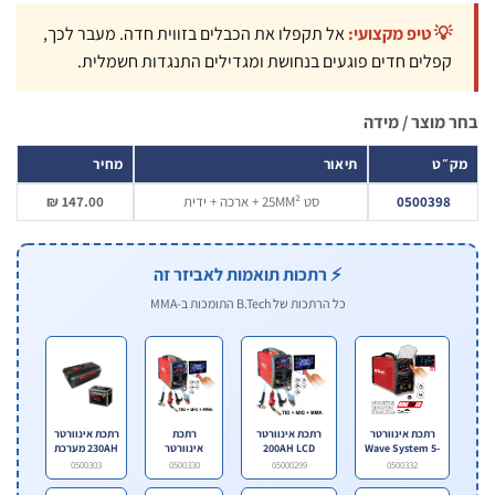
💡 טיפ מקצועי:
אל תקפלו את הכבלים בזווית חדה. מעבר לכך,
קפלים חדים פוגעים בנחושת ומגדילים התנגדות חשמלית.
מוצר / מידה
״ט
תיאור
מחיר
0500398
סט 25MM² + ארכה + ידית
147.00 ₪
⚡ רתכות תואמות לאביזר זה
כל הרתכות של B.Tech התומכות ב-MMA
רתכת אינוורטר
רתכת אינוורטר
רתכת
רתכת אינוורטר
Wave System 5-
200AH LCD
אינוורטר
230AH מערכת
Wave 3
200AH LCD
TIG+MMA+MIG
250AH
0500303
0500330
05000299
0500332
WS4
דגם MMT 3 ב
הקומפ..
1 ..