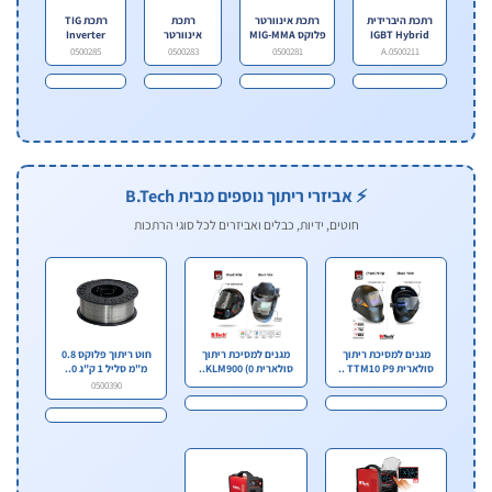
רתכת היברידית
רתכת אינוורטר
רתכת
רתכת TIG
IGBT Hybrid
פלוקס MIG-MMA
אינוורטר
Inverter
200MMA
200AH
250AH CO2 ..
200AH
0500285
0500283
0500281
0500211.A
TIG/MMA +
ACDC עם
אביזרים ..
אביזרים
⚡ אביזרי ריתוך נוספים מבית B.Tech
חוטים, ידיות, כבלים ואביזרים לכל סוגי הרתכות
מגנים למסיכת ריתוך
מגנים למסיכת ריתוך
חוט ריתוך פלוקס 0.8
סולארית TTM10 P9 ..
סולארית KLM900 (0..
מ"מ סליל 1 ק"ג 0..
0500390