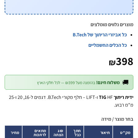
מוצרים נלווים מומ
כל אביזרי הריתוך של B.Tec
כל הכלים החשמליי
3
₪

משלוח חינם!
בהזמנה מעל ₪399 — לכל חלקי הארץ
HF ו-LIFT – חלף מקורי B.Tech. דגמים ל-16, 20 ו-25
ידית ריתו
מ"מ ר
בחר מוצר / 
מתאים
סוג
חתך
מחיר
תיאור
מק
לרתכות
הצתה
כבל