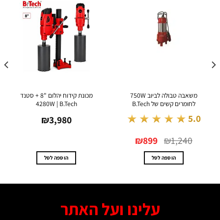
משאבה טבולה לביוב 750W
מכונת קידוח יהלום "8 + סטנד
זרנוק 
לחומרים קשים של B.Tech
4280W | B.Tech
★★★★★
5.0
₪
3,980
המחיר
המחיר
₪
899
₪
1,240
המקורי
הנוכחי
היה:
הוא:
₪899.
₪1,240.
הוספה לסל
הוספה לסל
עלינו ועל האתר