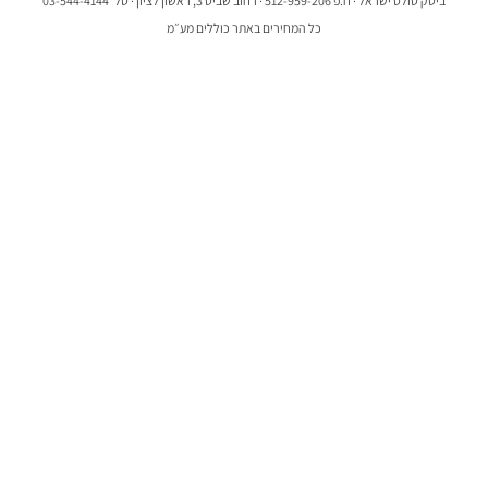
ביטק טולס ישראל · ח.פ 512-959-206 · רחוב שביט 3, ראשון לציון · טל׳ 03-544-4144
כל המחירים באתר כוללים מע״מ