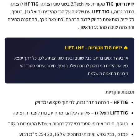
ריתוך TIG
מקורית של B.Tech בשני סוגי הצתה:
HF TIG
להצתה
 גבוה, ו-
LIFT TIG
עם שליטה על הגז מהידית (דואל גז). בנוסף,
דית מותאמת בדיוק לדגם הרתכת. כתוצאה מכך, ההתקנה מהירה
תה יציבה מהרגע הראשון.
 ידיות TIG מקוריות – HF ו-LIFT
רבעה דגמים בחתכי כבל שונים ובשני סוגי הצתה. לכן, כל רתך ימצא
אן את הידית המדויקת לרתכת שלו. בנוסף, חיבור אירופי סטנדרטי
בטיח התאמה מושלמת.
ות עיקריות
HF TI
– הצתה בתדר גבוה, לריתוך מקצועי מדויק
LIFT TI דואל גז
– שליטה על הגז מהידית, נוח לעבודה רציפה
נוסף, חיבור אירופי סטנדרטי לכל רתכות B.Tech התומכות ב-TIG
מו כן, כבל גמיש ואיכותי בחתכים של 16, 20 ו-25 מ"מ רבוע