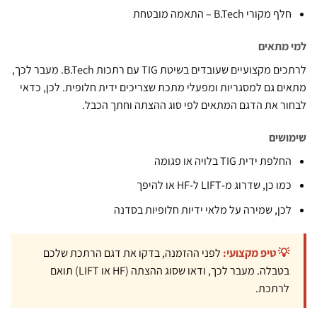
ף מקורי B.Tech – התאמה מובטחת
מתאים
לרתכים מקצועיים שעובדים בשיטת TIG עם רתכות B.Tech. מעבר לכך,
ם גם למסגריות ומפעלי מתכת שצריכים ידית חלופית. לכן, כדאי
ר את הדגם המתאים לפי סוג ההצתה וחתך הכבל.
שים
חלפת ידית TIG בלויה או פגומה
מו כן, שדרוג מ-LIFT ל-HF או להיפך
כן, שמירה על מלאי ידיות חלופיות בסדנה
💡 טיפ מקצועי:
לפני ההזמנה, בדקו את דגם הרתכת שלכם
בטבלה. מעבר לכך, ודאו שסוג ההצתה (HF או LIFT) תואם
לרתכת.