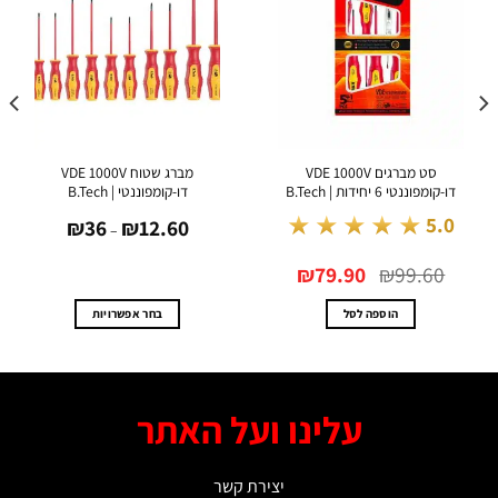
סט מברגים VDE 1000V
מברג שטוח VDE 1000V
דו-קומפוננטי 6 יחידות | B.Tech
דו-קומפוננטי | B.Tech
טווח
★★★★★
5.0
₪
36
₪
12.60
מחירים:
–
עד
המחיר
המחיר
₪
79.90
₪
99.60
המקורי
הנוכחי
היה:
הוא:
₪79.90.
₪99.60.
הוספה לסל
בחר אפשרויות
למוצר
זה
יש
מספר
עלינו ועל האתר
סוגים.
ניתן
לבחור
יצירת קשר