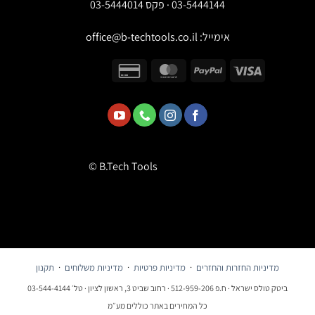
03-5444144 · פקס 03-5444014
אימייל:
office@b-techtools.co.il
© B.Tech Tools
מדיניות החזרות והחזרים
·
מדיניות פרטיות
·
מדיניות משלוחים
·
תקנון
ביטק טולס ישראל · ח.פ 512-959-206 · רחוב שביט 3, ראשון לציון · טל׳ 03-544-4144
כל המחירים באתר כוללים מע״מ