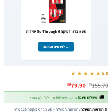
סט מברגי דפיקה Go-Through 6 יחידות
← לפרטים והזמנה
★★★★★
המחיר
המחיר
79.90
155
₪
₪
הנוכחי
המקורי
הוא:
היה:

משלוח חינם!
בהזמנה מעל ₪399 — לכל חלקי הארץ
₪79.90.
₪155.70.
הוראות הפעלה – סט מברגי בוקסה 125 מ"מ
הוראות הפעלה