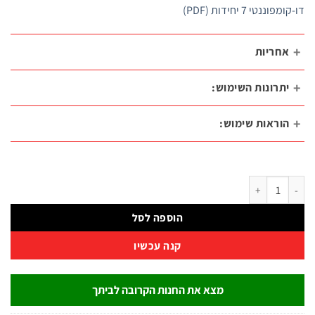
ננטי 7 יחידות (PDF)
חריות
תרונות השימוש:
וראות שימוש:
 מברגי בוקסה 125 מ"מ דו-קומפוננטי 7 יחידות | B.Tech
הוספה לסל
קנה עכשיו
מצא את החנות הקרובה לביתך