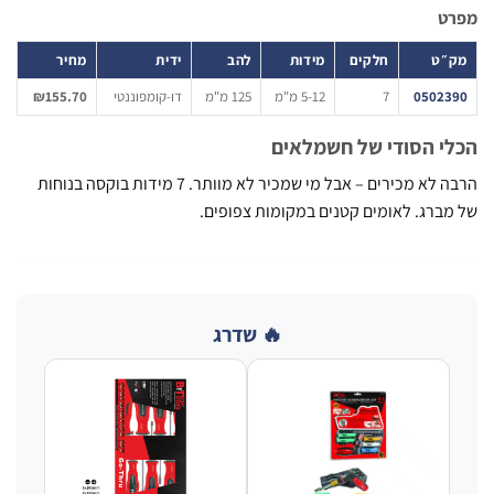
ט
״ט
חלקים
מידות
להב
ידית
מחיר
05023
7
5-12 מ"מ
125 מ"מ
דו-קומפוננטי
₪155.70
י הסודי של חשמלאים
הרבה לא מכירים – אבל מי שמכיר לא מוותר. 7 מידות בוקסה בנוחות
ברג. לאומים קטנים במקומות צפופים.
🔥 שדרג