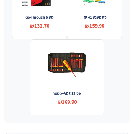
סט פטנט 41 יח׳
סט Go-Through 6
₪132.70
₪159.90
סט VDE 13+טסטר
₪169.90