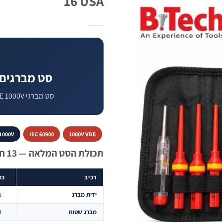
16 USA
סט מברגים VDE בנרתיק + טסטר — 13 חלק
סט מברגי VDE 1000V בנרתיק + טסטר מתח — בידוד מלא, תקן IEC 60900.
1000V
IEC 60900
1000V VDE
תכולת הסט המלאה — 13 חלקים
רכיב
כמ
ידית מברג
×
מברג שטוח
×