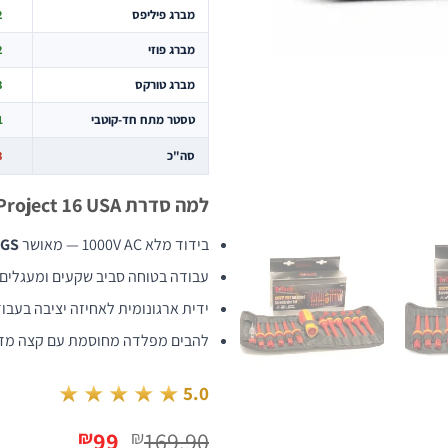
מברג פיליפס
×
מברג פוזי
×
מברג טורקס
×
טסטר מתח חד-קוטבי
×
סה"כ
3
למה סדרת Project 16 USA?
בידוד מלא 1000V AC — מאושר
 GS
עבודה בטוחה סביב שקעים ומעגלים 
ידית ארגונומית לאחיזה יציבה בעב
להבים מפלדה מחוסמת עם קצה מדו
★★★★★
5.0
המחיר
המחיר
99
169.90
₪
₪