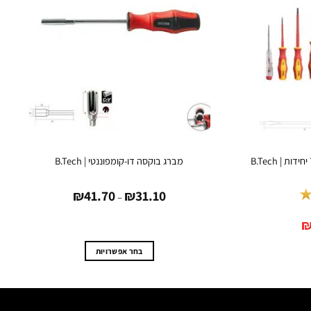
מברג בוקסה דו-קומפוננטי | B.Tech
טווח
₪
41.70
₪
31.10
מחירים:
–
המחיר
עד
הנוכחי
הוא:
₪89.90.
בחר אפשרויות
למוצר
זה
יש