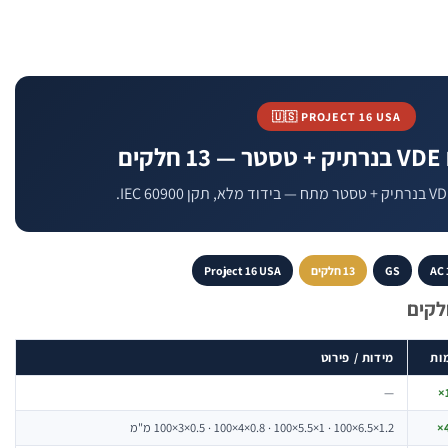
🇺🇸 PROJECT 16 USA
ים
AC 
GS
13 חלקים
Project 16 USA
ות
מידות / פירוט
—
1
4
1.2×6.5×100 · 1×5.5×100 · 0.8×4×100 · 0.5×3×100 מ"מ