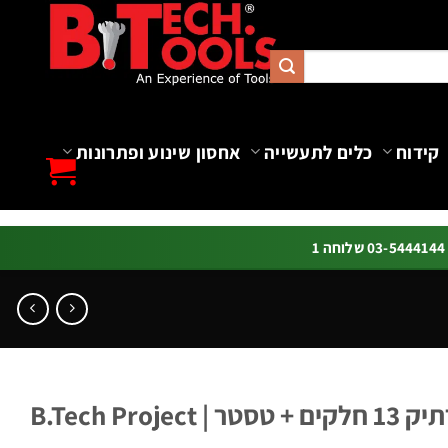
קידוח
כלים לתעשייה
אחסון שינוע ופתרונות
ה 1
סט מברגים VDE בנרתיק 13 חלקים + טסטר | B.Tech Project