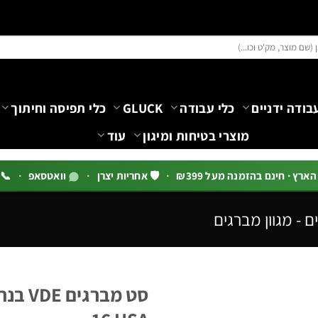
בודה ידניים
כלי עבודה
GLUCK
כלי תפיסה וחיתוך
מוצרי בטיחות ומיגון
עוד
רץ · חינם בהזמנה מעל ₪399
·
🛡️ אחריות יצרן
·
וואטסאפ
·
📞 03-5444144 שלוח
ם - מגוון מברגים