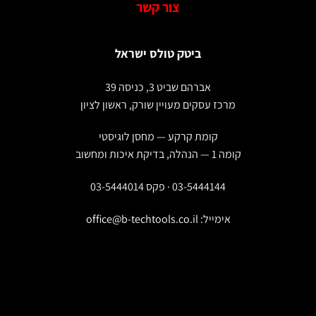
צור קשר
מספר
סוגים.
ניתן
ביטק טולס ישראל
לבחור
את
האפשרויות
אברהם שביט 3, כניסה 39
בעמוד
מרכז עסקים מעויין שורק, ראשון לציון
המוצר
קומת קרקע — מחסן לוגיסטי
קומה 1 — הנהלה, בדיקת איכות ומחשוב
03-5444144 · פקס 03-5444014
אימייל:
office@b-techtools.co.il