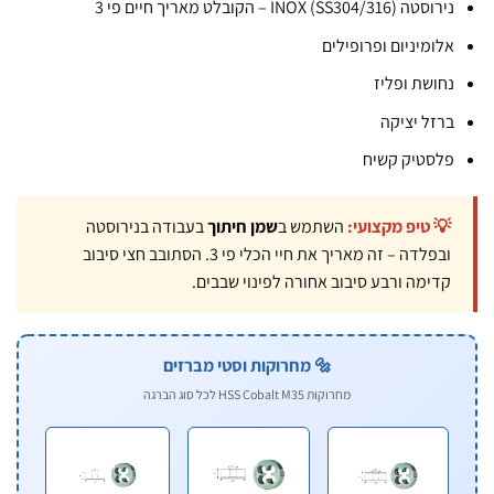
וסטה INOX (SS304/316) – הקובלט מאריך חיים פי 3
לומיניום ופרופילים
חושת ופליז
רזל יציקה
לסטיק קשיח
💡 טיפ מקצועי:
השתמש ב
שמן חיתוך
בעבודה בנירוסטה
ובפלדה – זה מאריך את חיי הכלי פי 3. הסתובב חצי סיבוב
קדימה ורבע סיבוב אחורה לפינוי שבבים.
🔩 מחרוקות וסטי מברזים
מחרוקות HSS Cobalt M35 לכל סוג הברגה