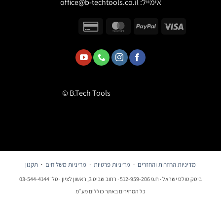
אימייל:
office@b-techtools.co.il
© B.Tech Tools
מדיניות החזרות והחזרים
·
מדיניות פרטיות
·
מדיניות משלוחים
·
תקנון
ביטק טולס ישראל · ח.פ 512-959-206 · רחוב שביט 3, ראשון לציון · טל׳ 03-544-4144
כל המחירים באתר כוללים מע״מ