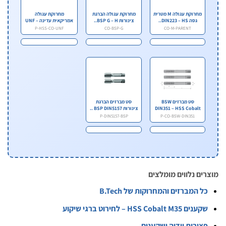
מחרוקת עגולה M מטרית
מחרוקת עגולה הברגת
מחרוקת עגולה
גסה DIN223 – HS..
צינורות BSP G – H..
אמריקאית עדינה UNF –
HS..
P-HSS-CO-UNF
CO-BSP-G
CO-M-PARENT
סט מברזים BSW
סט מברזים הברגת
DIN351 – HSS Cobalt
צינורות BSP DIN5157 ..
M3..
P-DIN5157-BSP
P-CO-BSW-DIN351
ים נלווים מומלצים
ל המברזים והמחרוקות של B.Tech
ענים HSS Cobalt M35 – לחירוט ברגי שיקוע
צירות וידיה ושקענים