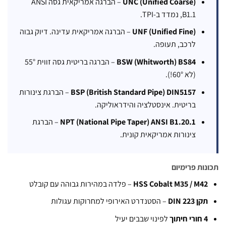
UNC (Unified Coarse)
– הברגה אמריקאית גסה ANSI
B1.1, נמדד ב-TPI.
UNF (Unified Fine)
– הברגה אמריקאית עדינה. דיוק גבוה
לרכב, תעופה.
BSW (Whitworth) BS84
– הברגה בריטית גסה זווית 55°
(לא 60°!).
BSP (British Standard Pipe) DIN5157
– הברגת צינורות
בריטית. אינסטלציה והידראוליקה.
NPT (National Pipe Taper) ANSI B1.20.1
– הברגת
צינורות אמריקאית קונית.
ות פרימיום
HSS Cobalt M35 / M4
– פלדה במהירות גבוהה עם קובלט
קן DIN 223
– הסטנדרט האירופי למחרוקות עגולות
רי חיתוך
לפינוי שבבים יעיל