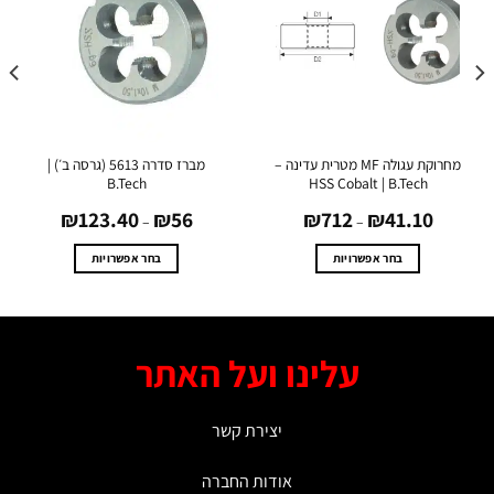
מחרוקת עגולה MF מטרית עדינה –
מברז סדרה 5613 (גרסה ב׳) |
B.Tech
HSS Cobalt | B.Tech
טווח
טווח
80
₪
123.40
₪
56
₪
712
₪
41.10
מחירים:
מחירים:
–
–
עד
עד
בחר אפשרויות
בחר אפשרויות
למוצר
למוצר
זה
זה
יש
יש
מספר
מספר
עלינו ועל האתר
סוגים.
סוגים.
ניתן
ניתן
לבחור
לבחור
יצירת קשר
את
את
האפשרויות
האפשרויות
אודות החברה
בעמוד
בעמוד