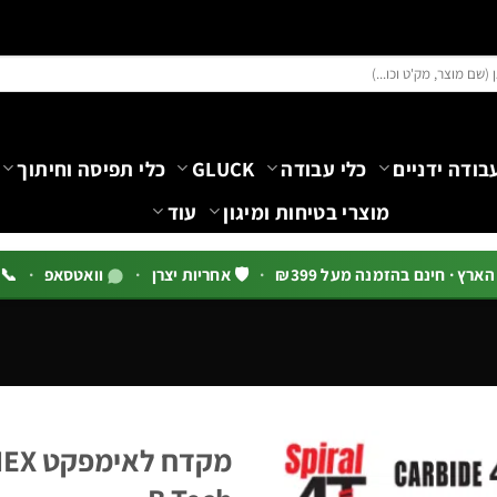
בודה ידניים
כלי עבודה
GLUCK
כלי תפיסה וחיתוך
מוצרי בטיחות ומיגון
עוד
רץ · חינם בהזמנה מעל ₪399
·
🛡️ אחריות יצרן
·
וואטסאפ
·
📞 03-5444144 שלוח