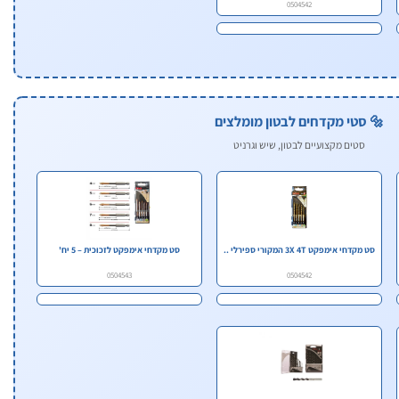
0504542
🔩 סטי מקדחים לבטון מומלצים
סטים מקצועיים לבטון, שיש וגרניט
סט מקדחי אימפקט 3X 4T המקורי ספירלי ..
סט מקדחי אימפקט לזכוכית – 5 יח'
0504543
0504542