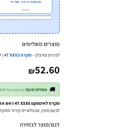
סט מקדחי וידיה YG8 – 8 יח'
0504058
מוצרים משלימים
לגרניט פורצלן –
מקדח 4T XXX3
| ל
52.60
₪
🚚
משלוח חינם!
בהזמנה מעל ₪399 — לכל חלקי הארץ
מקדח לאימפקט 4T XXX6 ראש אדום
לבטון מזוין. טכנולוגיית קירור מתק
דגם/מוצר לבחירה