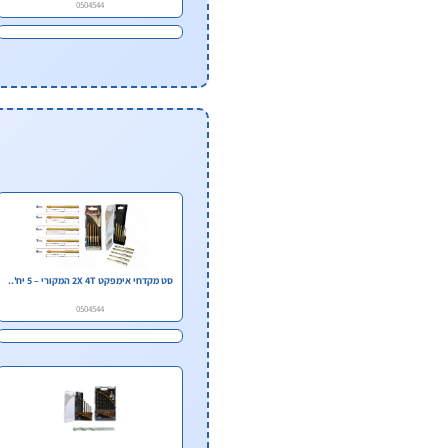
0504544
סט מקדחי אימפקט 2X 4T המקורי – 5 יח'..
0504544