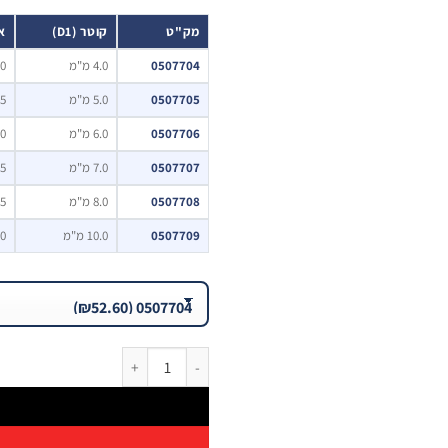
מק"ט
קוטר (D1)
או
0507704
4.0 מ"מ
70 
0507705
5.0 מ"מ
75 
0507706
6.0 מ"מ
80 
0507707
7.0 מ"מ
85 
0507708
8.0 מ"מ
85 
0507709
10.0 מ"מ
90 
כמות של מקדח לאימפקט 4T XXX6 1/4" HEX ראש אדום – לבטון מזוין | B.Tech