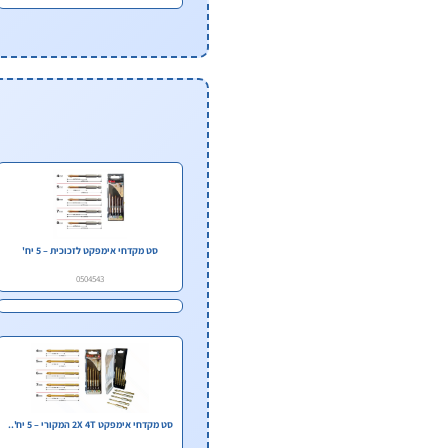
סט מקדחי אימפקט לזכוכית – 5 יח'
0504543
סט מקדחי אימפקט 2X 4T המקורי – 5 יח'..