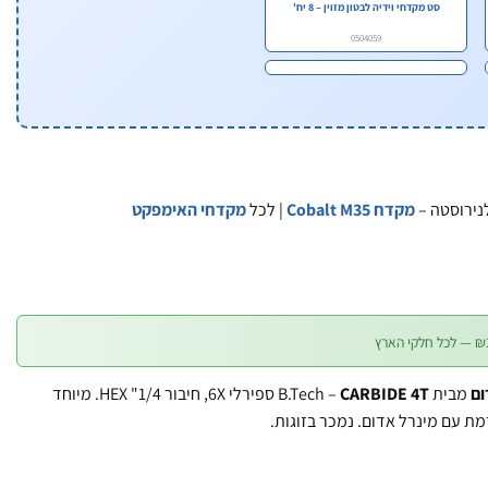
סט מקדחי וידיה לבטון מזוין – 8 יח'
0504059
נירוסטה –
מקדח Cobalt M35
| לכל
מקדחי האימפקט
מבית B.Tech –
CARBIDE 4T
ספירלי 6X, חיבור 1/4" HEX. מיוחד
דמת עם מינרל אדום. נמכר בזוגות.