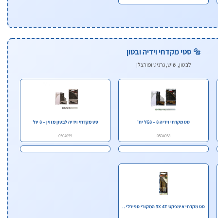
🔩 סטי מקדחי וידיה ובטון
לבטון, שיש, גרניט ופורצלן
סט מקדחי וידיה YG8 – 8 יח'
סט מקדחי וידיה לבטון מזוין – 8 יח'
0504059
0504058
סט מקדחי אימפקט 3X 4T המקורי ספירלי ..