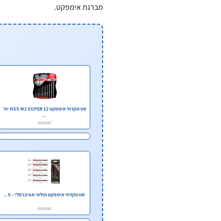
מברגת אימפקט.
סט מקדחי אימפקט HSS M2 SUPER 12 יח'
..
0504547
סט מקדחי אימפקט מולטי אוניברסלי – 5 ..
0504540