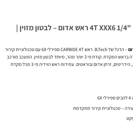
מקדח לאימפקט 4T XXX6 1/4" HEX ראש אדום – לבטון מזוין |
– הדגל של B.Tech. ראש CARBIDE 4T ספירלי 6X עם טכנולוגיית קירור
מתקדמת – מינרל אדום מעכב בעירה בראש המקדח. קודח פי 3 יותר מהר, מיוחד לבטון מזוין. המעכב מורכב
מתגובתי MDH, הגניט, הידרומגנזית, הידריטים, זרחן אדום ובוראטים. עמידות ראש הוידיה פי 3 מכל מקדח
ירה – טכנולוגיית קירור מתקדמת