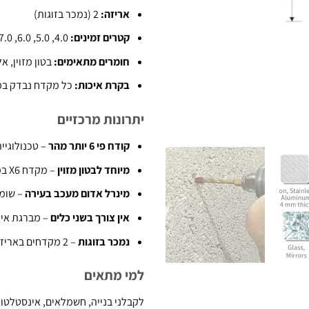
אריזה:
2 (נמכר בזוגות)
קטרים זמינים:
4.0, 5.0, 6.0, 7.0, 8.0, 10.0 מ"מ
חומרים מתאימים:
בטון מזוין, א
בקרת איכות:
כל מקדח נבדק במערכת GO NO GO בסטייה מקסימלית
יתרונות מרכזיים
קודח פי 6 יותר מהר
– טכנולוגיית ספירלה 6X לש
מיוחד לבטון מזוין
– מקדח X6 במיוחד לבטון!!
מינרל אדום מעכב בעירה
– שומר על
אין צורך בשני כלים
– מברגת אימפק
נמכר בזוגות
– 2 מקדחים באריזה
למי מתאים
לקבלני בנייה, חשמלאים, אינסטלטורי