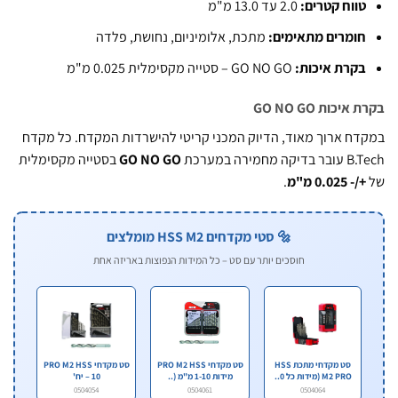
ווח קטרים:
2.0 עד 13.0 מ"מ
ומרים מתאימים:
מתכת, אלומיניום, נחושת, פלדה
קרת איכות:
GO NO GO – סטייה מקסימלית 0.025 מ"מ
יכות GO NO GO
ח ארוך מאוד, הדיוק המכני קריטי להישרדות המקדח. כל מקדח
 מחמירה במערכת
GO NO GO
בסטייה מקסימלית
- 0.025 מ"מ
.
🔩 סטי מקדחים HSS M2 מומלצים
חוסכים יותר עם סט – כל המידות הנפוצות באריזה אחת
סט מקדחי מתכת HSS
סט מקדחי PRO M2 HSS
סט מקדחי PRO M2 HSS
M2 PRO (מידות כל 0..
מידות 1-10 מ"מ (..
– 10 יח'
0504054
0504061
0504064