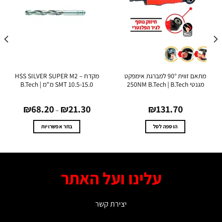
מתאם זווית 90° למברגת אימפקט
מקדח HSS SILVER SUPER M2 –
נטי 250NM B.Tech | B.Tech
SMT 10.5-15.0 מ"מ | B.Tech
טווח
₪
68.20
₪
21.30
₪
131.70
מחירים:
–
עד
הוספה לסל
בחר אפשרויות
למוצר
זה
יש
מספר
עלינו ועל האתר
סוגים.
ניתן
לבחור
יצירת קשר
את
האפשרויות