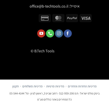
אימייל:
office@b-techtools.co.il
© B.Tech Tools
מדיניות החזרות והחזרים
·
מדיניות פרטיות
·
מדיניות משלוחים
·
תקנון
ביטק טולס ישראל · ח.פ 512-959-206 · רחוב שביט 3, ראשון לציון · טל׳ 03-544-4144
כל המחירים באתר כוללים מע״מ