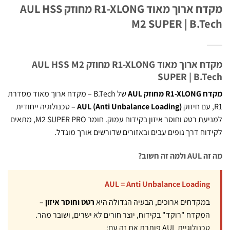
מקדח ארוך מאוד R1-XLONG מחוזק AUL HSS
M2 SUPER | B.T
מקדח ארוך מאוד R1-XLONG מחוזק AUL HSS M2
SUPER | B.T
 מחוזק AUL
של B.Tech – מקדח ארוך מאוד מסדרת
AUL (Anti Unbalance Loading)
– טכנולוגיה ייחודית
למניעת רטט וחוסר איזון בקידוח עמוק. חומר M2 SUPER PRO, מתאים
וח דרך גופים עבים ובאזורים שדורשים אורך מוגדל.
 זה חשוב?
AUL = Anti Unbalance Loading
במקדחים ארוכים, הבעיה הגדולה היא
רטט וחוסר איזון
–
המקדח "רוקד" בקידוח, יוצר חורים לא ישרים, ושובר מהר.
טכנולוגיית AUL פותרת את זה עם: