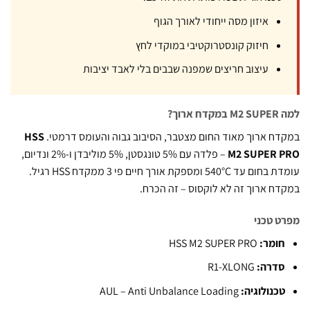
איזון מסה ייחודי לאורך הגוף
חיזוק קונסטרוקטיבי במוקדי לחץ
עיצוב חריצים שמפנה שבבים בלי לאבד יציבות
ארוך?
ח ארוך מאוד החום מצטבר, הסיבוב גבוה והעומס דרמטי.
HSS
M2 SUPER 
– פלדה עם 5% טונגסטן, 5% מוליבדן ו-2% ונדיום,
עומדת בחום עד 540°C ומספקת אורך חיים פי 3 ממקדח HSS רגיל.
ח ארוך זה לא לוקסוס – זה הכרח.
 טכני
ומר:
HSS M2 SUPER PRO
דרה:
R1-XLONG
כנולוגיה:
AUL – Anti Unbalance Loading