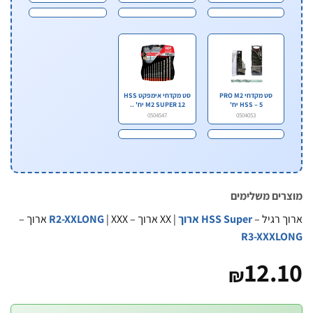
סט מקדחי PRO M2
סט מקדחי אימפקט HSS
HSS – 5 יח'
M2 SUPER 12 יח' ..
0504547
0504053
ים משלימים
 רגיל –
HSS Super ארוך
| XX ארוך –
| XXX ארוך –
R2-XXLONG
R3-XXXL
12.
₪