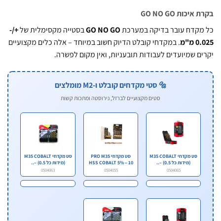
יכות GO NO GO
קדח עובר בדיקה במערכת
GO NO GO
בסטייה מקסימלית של
+/-
מ"מ
. במקדחי קובלט הדיוק חשוב במיוחד – אלה כלים מקצועיים
ם שמיועדים לעבודות תובעניות, ואין מקום לפשרה.
🔩 סטי מקדחים קובלט ו-M2 מומלצים
סטים מקצועיים לברזל, נירוסטה ומתכות קשות
סט מקדחי M35 COBALT
סט מקדחי PRO M35
סט מקדחי M35 COBALT
(מידות כל 0.5) –..
HSS COBALT 5% – 10
(מידות כל 0.5) –..
..
0504063
0504055
0504065