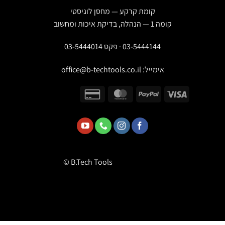
קומת קרקע — מחסן לוגיסטי
קומה 1 — הנהלה, בדיקת איכות ומחשוב
03-5444144 · פקס 03-5444014
אימייל:
office@b-techtools.co.il
© B.Tech Tools