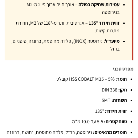
עמידות שחיקה כפולה
– אורך חיים ארוך פי 2 מ-M2
בנירוסטה
זווית חידוד 135°
– אגרסיבית יותר מ-118° של M2, חודרת
מתכות קשות
מיועד ל:
נירוסטה (INOX), פלדה מחוסמת, ברונזה, טיטניום,
ברזל
 טכני
ומר:
HSS COBALT M35 – 5% קובלט
קן:
DIN 338
שחזה:
SMT
ווית חידוד:
135°
ווח קטרים:
5.5 עד 10.0 מ"מ
ומרים מתאימים:
נירוסטה, ברזל, פלדה מחוסמת, נחושת, ברונזה