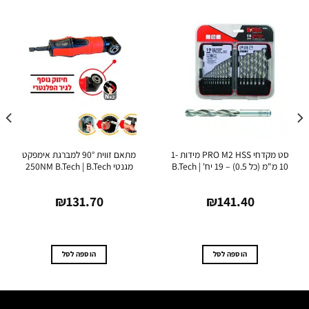
סט מקדחי PRO M2 HSS מידות 1-
מתאם זווית 90° למברגת אימפקט
סט מ
יח' | B.Tech
מגנטי 250NM B.Tech | B.Tech
.0
₪
131.70
₪
141.40
0
הוספה לסל
הוספה לסל