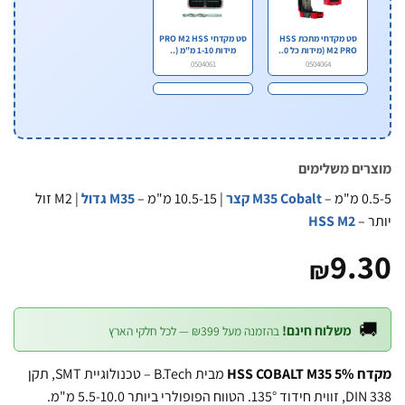
סט מקדחי PRO M2 HSS
סט מקדחי מתכת HSS
מידות 1-10 מ"מ (..
M2 PRO (מידות כל 0..
0504061
0504064
מוצרים משל
| M2 זול
M35 גדול
| 10.5-15 מ"מ –
M35 Cobalt קצר
0.5
HSS M2
יו
9.
₪

משלוח חינם!
בהזמנה מעל ₪399 — לכל חלקי הארץ
מבית B.Tech – טכנולוגיית SMT, תקן
מקדח HSS 
DIN 338, זווית חידוד 135°. הטווח הפופולרי ביותר 5.5-10.0 מ"מ.