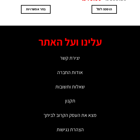
היה:
הוא:
₪79.90.
₪105.20.
הוספה לסל
בחר אפשרויות
למוצר
זה
יש
מספר
עלינו ועל האתר
סוגים.
ניתן
לבחור
יצירת קשר
את
האפשרויות
אודות החברה
בעמוד
המוצר
שאלות ותשובות
תקנון
מצא את העסק הקרוב לביתך
הצהרת נגישות