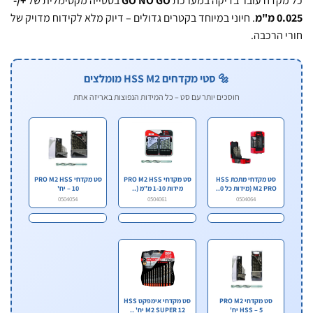
קדח עובר בדיקה במערכת
GO NO GO
בסטייה מקסימלית של
+/-
מ"מ
. חיוני במיוחד בקטרים גדולים – דיוק מלא לקידוח מדויק של
 הרכבה.
🔩 סטי מקדחים HSS M2 מומלצים
חוסכים יותר עם סט – כל המידות הנפוצות באריזה אחת
סט מקדחי מתכת HSS
סט מקדחי PRO M2 HSS
סט מקדחי PRO M2 HSS
M2 PRO (מידות כל 0..
מידות 1-10 מ"מ (..
– 10 יח'
0504054
0504061
0504064
סט מקדחי PRO M2
סט מקדחי אימפקט HSS
HSS – 5 יח'
M2 SUPER 12 יח' ..