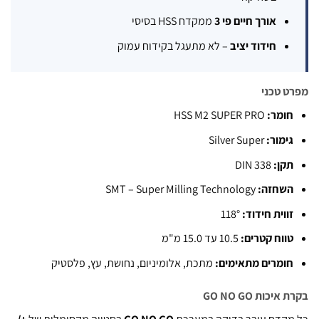
אורך חיים פי 3
ממקדח HSS בסיסי
חידוד יציב
– לא מתעגל בקידוח עמוק
 טכני
ומר:
HSS M2 SUPER PRO
ימור:
Silver Super
קן:
DIN 338
שחזה:
SMT – Super Milling Technology
ווית חידוד:
118°
ווח קטרים:
10.5 עד 15.0 מ"מ
ומרים מתאימים:
מתכת, אלומיניום, נחושת, עץ, פלסטיק
יכות GO NO GO