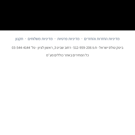
מדיניות החזרות והחזרים
·
מדיניות פרטיות
·
מדיניות משלוחים
·
תקנון
ביטק טולס ישראל · ח.פ 512-959-206 · רחוב שביט 3, ראשון לציון · טל׳ 03-544-4144
כל המחירים באתר כוללים מע״מ