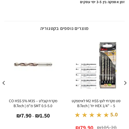
ה בין 3-5 ימי עסקים
מוצרים נוספים בקטגוריה
סט מקדחי לעץ M2 HSS לאימפקט
מקדח קובלט CO HSS 5% M35 –
HEX 1/4" – 5 יח' | B.Tech
SMT 0.5-5.0 מ"מ | B.Tech
טווח
★★★★★
5.0
₪
7.90
₪
1.50
מחירים:
–
עד
המחיר
המחיר
₪
79.90
₪
105.20
המקורי
הנוכחי