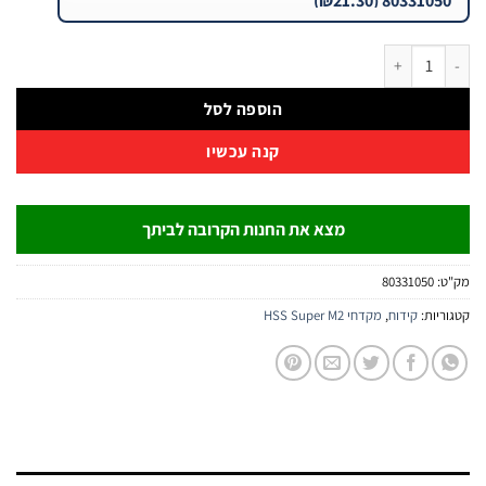
HSS SILVER SUPER M2 – SMT 10.5- מ"מ | B.Tech
הוספה לסל
קנה עכשיו
מצא את החנות הקרובה לביתך
:
80331050
יות:
קידוח
,
מקדחי HSS Super M2