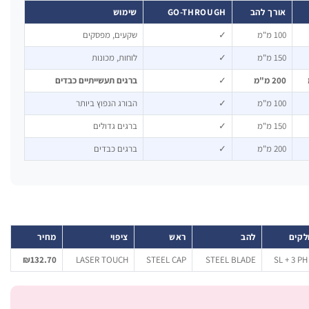
אורך להב
GO-THROUGH
שימוש
100 מ"מ
✓
שקעים, מפסקים
150 מ"מ
✓
לוחות, מכונות
200 מ"מ
✓
ברגים תעשייתיים כבדים
100 מ"מ
✓
הבורג הנפוץ ביותר
150 מ"מ
✓
ברגים גדולים
200 מ"מ
✓
ברגים כבדים
לקים
להב
ראש
ציפוי
מחיר
₪132.70
LASER TOUCH
STEEL CAP
STEEL BLADE