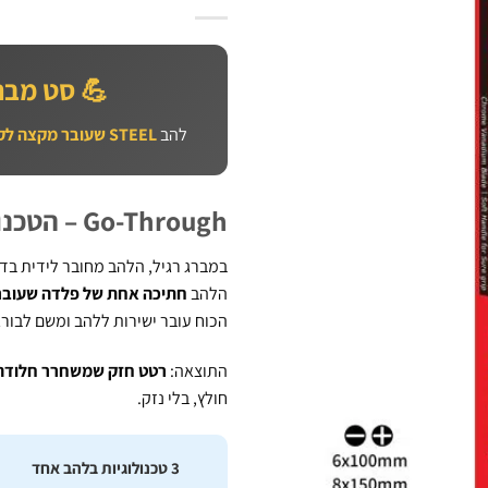
💪 סט מברגי דפיקה 6
להב
STEEL שעובר מקצה לקצה
Go-Through – הטכנולוגיה שפותרת ברגים תקועים
במברג רגיל, הלהב מחובר לידית בד
הלהב
חתיכה אחת של פלדה שעובר
הכוח עובר ישירות ללהב ומשם לבורג
התוצאה:
רטט חזק שמשחרר חלודה,
חולץ, בלי נזק.
3 טכנולוגיות בלהב אחד