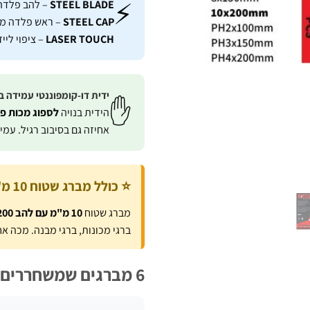
⚡
STEEL BLADE
– להב פלדה
STEEL CAP
– ראש פלדה מו
LASER TOUCH
– ציפוי ליי
ידית דו-קומפוננטי עמידה 
✋
הידית בנויה
לספוג מכות פט
אחיזה גם בסיבוב רגיל. עמ
⭐ כולל מברג שטוח 10 מ"מ / 200 מ"מ – הענק של הסט
מברג שטוח
10 מ"מ עם להב 200 מ"מ
ברגי מכונות, ברגי מבנה. מכה אחת בפטיש על 10 מ"מ Go-Through 
6 מברגים שמשחררים כל בורג