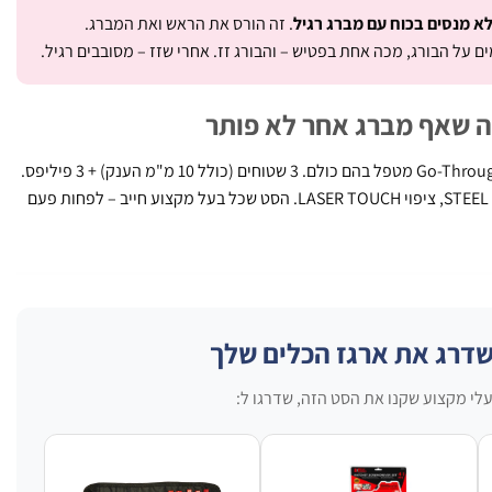
א מנסים בכוח עם מברג רגיל
. זה הורס את הראש ואת המברג.
 שאף מברג אחר לא פותר
ברגים תקועים, חלודים, דבוקים – Go-Through מטפל בהם כולם. 3 שטוחים (כולל 10 מ"מ הענק) + 3 פיליפס.
להב STEEL מקצה לקצה, ראש STEEL CAP, ציפוי LASER TOUCH. הסט שכל בעל מקצוע חייב – לפחות פעם
שדרג את ארגז הכלים שלך
לי מקצוע שקנו את הסט הזה, שדרגו ל: