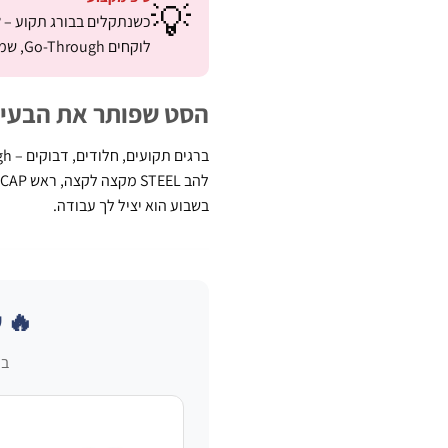
💡
כשנתקלים בבורג תקוע –
ל
לוקחים Go-Through, שמים על הבורג, מכה אחת בפטיש – והבורג זז. אחרי שזז – מסובבים רגיל.
הסט שפותר את הבעיה
בשבוע הוא יציל לך עבודה.
🔥 
בע