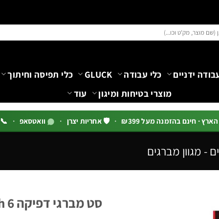
בודה ידניים
כלי עבודה
GLUCK
כלי תפיסה וחיתוך
מוצרי בטיחות ומיגון
עוד
רץ · חינם בהזמנה מעל ₪399
·
🛡️ אחריות יצרן
·
וואטסאפ
·
📞 03-5444144 שלוח
ם - מגוון מברגים
סט מברגי דפיקה Go-Through 6 יחידות | B.Tech