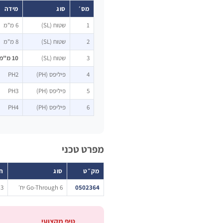
מס׳
סוג
מידה
1
שטוח (SL)
6 מ"מ
2
שטוח (SL)
8 מ"מ
3
שטוח (SL)
10 מ"מ
4
פיליפס (PH)
PH2
5
פיליפס (PH)
PH3
6
פיליפס (PH)
PH4
מפרט טכני
מק״ט
סוג
ח
0502364
Go-Through 6 יח׳
3 SL + 3 PH
טיפ מקצועי