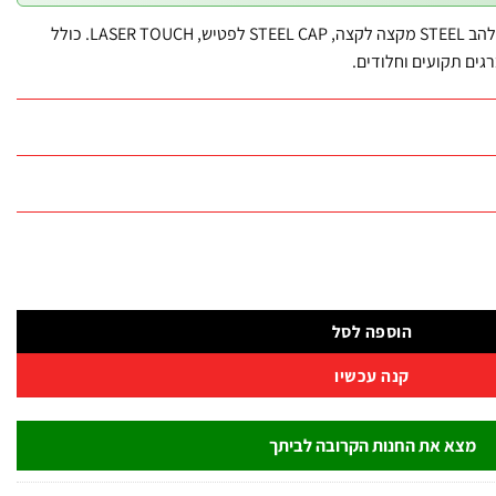
סט 6 מברגי דפיקה Go-Through – להב STEEL מקצה לקצה, STEEL CAP לפטיש, LASER TOUCH. כולל
הוספה לסל
קנה עכשיו
מצא את החנות הקרובה לביתך