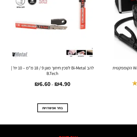
רתכת אינוורטר 230AH מערכת Wave 3 הקומפקטית
להב Bi-Metal לסכין חיתוך מוגן 9 / 18 מ"מ – 10 יח' |
B.Tech
טווח
₪
6.60
₪
4.90
מחירים:
–
מחיר
עד
נוכחי
וא:
₪899
בחר אפשרויות
למוצר
זה
יש
מספר