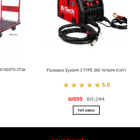
רתכת אינוורטר Fluxwave System 3 TYPE 360
★★★★★
5.0
המחיר
המחיר
₪
899
₪
1,244
המקורי
הנוכחי
היה:
הוא:
₪899.
₪1,244.
הוספה לסל