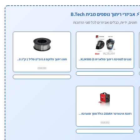
⚡ אביזרי ריתוך נוספים מבית B.Tech
חוטים, ידיות, כבלים ואביזרים לכל סוגי הרתכות
מגנים למסיכת ריתוך סולארית KLM900 (0..
חוט ריתוך פלוקס 0.8 מ"מ סליל 1 ק"ג 0..
0500390
רתכת אינוורטר 250AH כולל מסך ומערכת ..
0500302