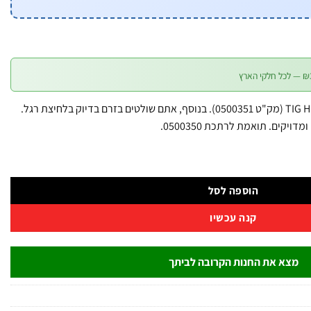
דוושה אלקטרונית לרתכת TIG HF B.Tech (מק"ט 0500351). בנוסף, אתם שולטים בזרם בדיוק בלחיצת רגל.
הוספה לסל
קנה עכשיו
מצא את החנות הקרובה לביתך