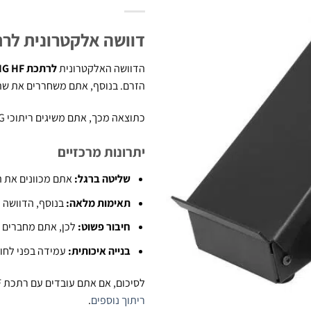
דוושה אלקטרונית לרתכת TIG HF – שליטה מלא
הדוושה האלקטרונית
לרתכת TIG HF מבית B.Tech
הזרם. בנוסף, אתם משחררים את שתי
כתוצאה מכך, אתם משיגים ריתוכי TIG חלקים ומדויקים יותר, במיוחד בעבודות עם אלומיניום ונירוסטה דקה.
יתרונות מרכזיים
שליטה ברגל:
אתם מכוונים את ה
תאימות מלאה:
בנוסף, הדוושה תואמת ל
חיבור פשוט:
לכן, אתם מחברים ו
בנייה איכותית:
עמידה בפני לחות
לסיכום, אם אתם עובדים עם רתכת TIG HF של B.Tech – הדוושה הזו תשדרג את הדיוק שלכם.
ריתוך נוספים
.