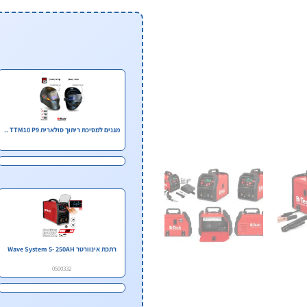
מגנים למסיכת ריתוך סולארית TTM10 P9 ..
רתכת אינוורטר Wave System 5- 250AH
0500332