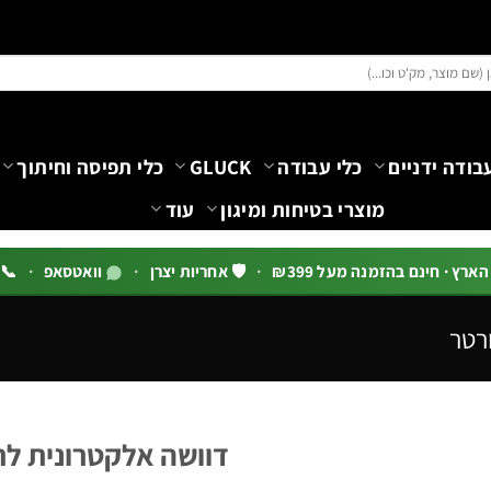
בודה ידניים
כלי עבודה
GLUCK
כלי תפיסה וחיתוך
מוצרי בטיחות ומיגון
עוד
רץ · חינם בהזמנה מעל ₪399
·
🛡️ אחריות יצרן
·
וואטסאפ
·
📞 03-5444144 שלוח
ורטר
דוושה אלקטרונית לרתכת B.Tech