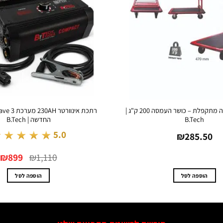
עגלת פלטפורמה מתקפלת – כושר העמסה 200 ק"ג |
B.Tech
החדשה | B.Tech
★★★★★
5.0
₪
285.50
המחיר
ה
₪
899
₪
1,110
המקורי
ה
היה:
ה
.
₪1,110.
הוספה לסל
הוספה לסל