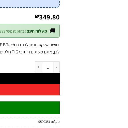
349.80
₪
🚚
משלוח חינם!
בהזמנה מעל ₪399 — לכל חלקי הארץ
לכן, אתם משיגים ריתוכי TIG חלקים ומדויקים. תואמת לרתכת 0500350.
כמות של דוושה אלקטרונית לרתכת TIG HF B.Tech
מק"ט:
0500351