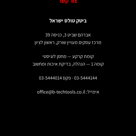
צור קשר
סוגים.
ניתן
ביטק טולס ישראל
לבחור
את
האפשרויות
אברהם שביט 3, כניסה 39
בעמוד
מרכז עסקים מעויין שורק, ראשון לציון
המוצר
קומת קרקע — מחסן לוגיסטי
קומה 1 — הנהלה, בדיקת איכות ומחשוב
03-5444144 · פקס 03-5444014
אימייל:
office@b-techtools.co.il