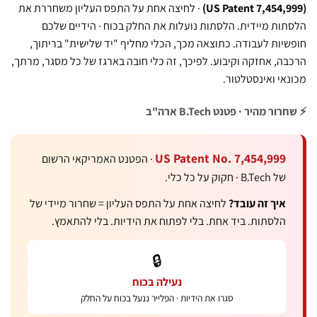
(US Patent 7,4
· לחיצה אחת על התפס העליון משחררת את
מיידית. הלסתות נועלות את החלק בכוח · הידיים שלכם
 לעבודה. כתוצאה מכך, הכלי מחליף "יד שלישית" בריתוך,
אחזקה וקיבוע. לפיכך, זה כלי חובה בארגז של כל מסגר, מרתך,
אינסטלטור.
ר · פטנט B.Tech ארה"ב
US Patent No. 7,454,
· הפטנט האמריקאי הרשום
 כלי.
 זה עובד?
לחיצה אחת על התפס העליון = שחרור מיידי של
תות. ביד אחת. בלי לפתוח את הידיות. בלי להתאמץ.
🔒
נעילה בכוח
סגרו את הידיות · הפלייר ננעל בכוח על החלק