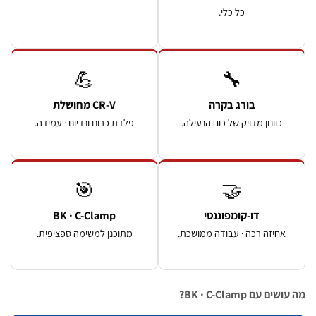
כל כלי.
💪
🔧
בורג בקרה
CR-V מחושלת
נון מדויק של כוח הנעילה.
פלדת כרום ונדיום · עמידה.
🎯
🤝
דו-קומפוננטי
BK · C-Clamp
זה רכה · עבודה ממושכת.
מתוכנן למשימה ספציפית.
BK · C-Cla?