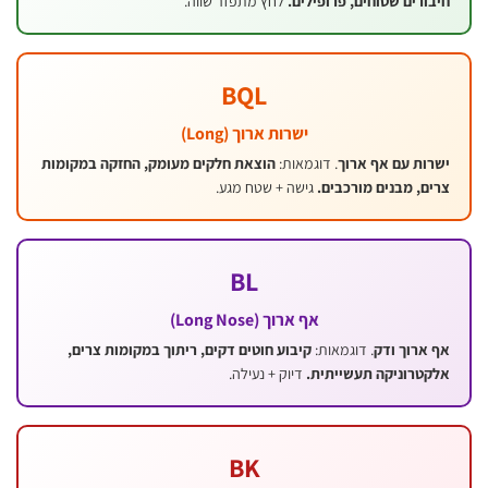
ים שטוחים, פרופילים.
לחץ מתפזר שווה.
BQL
ישרות ארוך (Long)
 עם אף ארוך
. דוגמאות:
הוצאת חלקים מעומק, החזקה במקומות
 מבנים מורכבים.
גישה + שטח מגע.
BL
אף ארוך (Long Nose)
וך ודק
. דוגמאות:
קיבוע חוטים דקים, ריתוך במקומות צרים,
רוניקה תעשייתית.
דיוק + נעילה.
BK