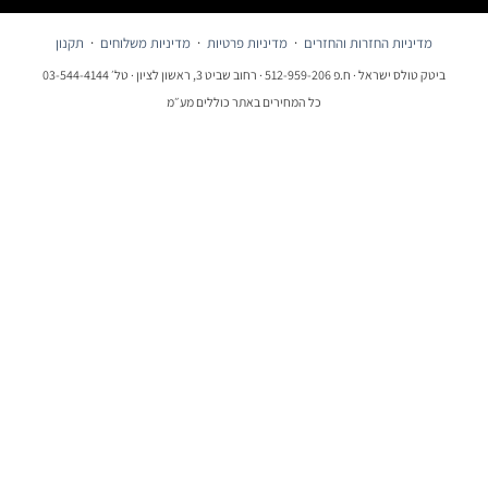
יניות החזרות והחזרים
·
מדיניות פרטיות
·
מדיניות משלוחים
·
תקנון
 ח.פ 512-959-206 · רחוב שביט 3, ראשון לציון · טל׳ 03-544-4144
כל המחירים באתר כוללים מע״מ