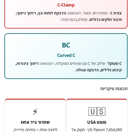
C-Clamp
· פותח רחב מאוד. דוגמאות:
הדבקת לוחות עץ, ריתוך כיפוף,
 חלקים גדולים.
מחזיק בכוח מהיר.
BC
Curved C
· שילוב של C עם שפתיים מעוקלות. דוגמאות:
ריתוך צינורות,
 גלילים, הדבקה עגולה.
עיקריות
⚡
🇺🇸
פטנט USA
שחרור ביד אחת
US Patent 7,454,999 · חקוק על
לחיצה אחת = פתיחה מיידית.