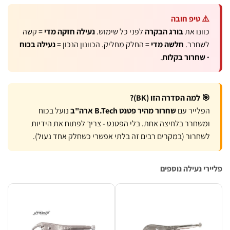
יפ חובה
ו את
בורג הבקרה
לפני כל שימוש.
נעילה חזקה מדי
= קשה
רר.
חלשה מדי
= החלק מחליק. הכוונון הנכון =
נעילה בכוח
חרור בקלות
.
מה הסדרה הזו (BK)?
ייר עם
שחרור מהיר פטנט B.Tech ארה"ב
נועל בכוח
רר בלחיצה אחת. בלי הפטנט - צריך לפתוח את הידיות
ור (במקרים רבים זה בלתי אפשרי כשחלק אחד נעול).
עילה נוספים