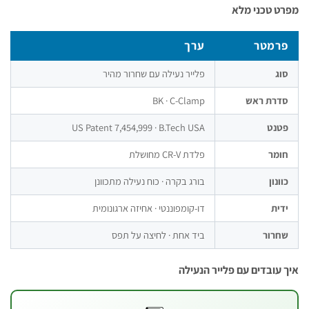
ני מלא
ר
ערך
פלייר נעילה עם שחרור מהיר
 ראש
BK · C-Clamp
US Patent 7,454,999 · B.Tech USA
פלדת CR-V מחושלת
בורג בקרה · כוח נעילה מתכוונן
דו-קומפוננטי · אחיזה ארגונומית
ביד אחת · לחיצה על תפס
דים עם פלייר הנעילה