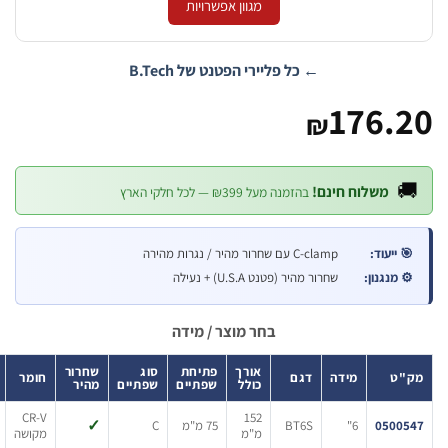
מגוון אפשרויות
← כל פליירי הפטנט של B.Tech
176
₪
שלוח חינם!
בהזמנה מעל ₪399 — לכל חלקי הארץ
וד:
C-clamp עם שחרור מהיר / נגרות מהירה
נון:
שחרור מהיר (פטנט U.S.A) + נעילה
בחר מוצר / מידה
אורך
פתיחת
סוג
שחרור
מידה
דגם
חומר
מחיר
כולל
שפתיים
שפתיים
מהיר
CR-V
152
✓
0
6"
BT6S
75 מ"מ
C
₪151.20
מ"מ
מקושה