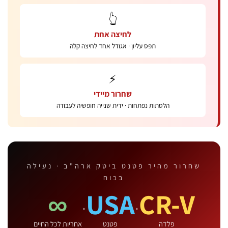
👆
לחיצה אחת
תפס עליון · אגודל אחד לחיצה קלה
⚡
שחרור מיידי
הלסתות נפתחות · ידית שנייה חופשיה לעבודה
חרור מהיר פטנט ביטק ארה"ב · נעילה
בכוח
∞
USA
CR-V
·
·
פלדה
פטנט
אחריות לכל החיים