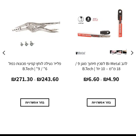
להב Bi-Metal לסכין חיתוך מוגן 9 /
פלייר נעילה לוחץ קפיצי מכונות כפול
פלייר נ
B.Tech
6" / 9" | B.Tech
מהיר 8" – פטנט U.S.A | B.Tech
טווח
טווח
★
5.0
₪
271.30
₪
243.60
₪
6.60
₪
4.9
מחירים:
מחירים:
–
–
עד
עד
.60
בחר אפשרויות
בחר אפשרויות
למוצר
למוצר
זה
זה
יש
יש
מספר
מספר
סוגים.
סוגים.