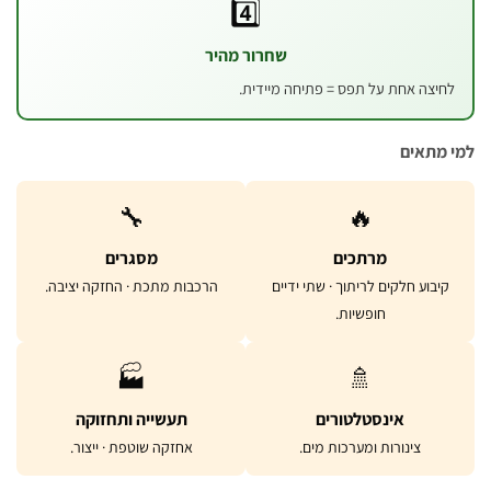
4️⃣
שחרור מהיר
 אחת על תפס = פתיחה מיידית.
ים
🔧
🔥
מרתכים
מסגרים
 חלקים לריתוך · שתי ידיים
הרכבות מתכת · החזקה יציבה.
חופשיות.
🏭
🚿
אינסטלטורים
תעשייה ותחזוקה
צינורות ומערכות מים.
אחזקה שוטפת · ייצור.