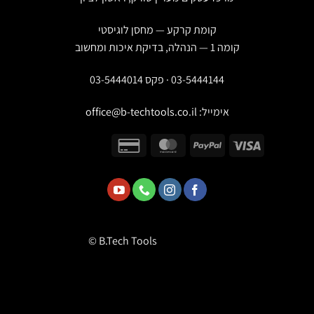
קומת קרקע — מחסן לוגיסטי
קומה 1 — הנהלה, בדיקת איכות ומחשוב
03-5444144 · פקס 03-5444014
אימייל:
office@b-techtools.co.il
© B.Tech Tools