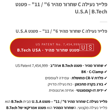
פלייר נעילה C שחרור מהיר 6" / 11" – פטנט
U.S.A | B
ר 6" / 11" – פטנט U.S.A
US PATENT No. 7,454,999
🇺🇸
פטנט שחרור מהיר · B.Tech USA
יר · פטנט B.Tech ארה"ב
· US Patent 7,454,999
BK · C-
שלת
· עמידה לעומסים
בקרה מתכוונן
· כוח נעילה מדויק
דו-קומפוננטי
· אחיזה ארגונומית
 11" – פטנט U.S.A
מבית
B.Tech
הוא
ילה מקצועי. ה
שחרור המהיר
הוא
פטנט אמריקאי של B.Tech