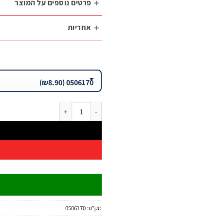
פרטים נוספים על המוצר
אחריות
כמות של מפתח פתוח-פתוח CR-V – סדרת T110 | B.Tech
מק"ט:
0506170