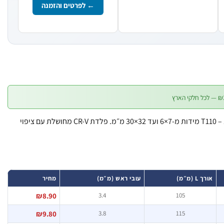
← לפרטים והזמנה
מפתח פתוח-פתוח CR-V מסדרת T110 – 12 מידות מ-7×6 ועד 32×30 מ״מ. פלדת CR-V מחושלת עם ציפוי
אורך L (מ״מ)
עובי ראש (מ״מ)
מחיר
₪8.90
3.4
105
₪9.80
3.8
115