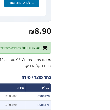
← לפרטים והזמנה
8.90
₪
🚚
משלוח חינם!
בהזמנה מעל ₪399 — לכל חלקי הארץ
כרום-ניקל מבריק.
בחר מוצר / מידה
מק״ט
מידה
0506170
7×6 מ״מ
0506171
9×8 מ״מ