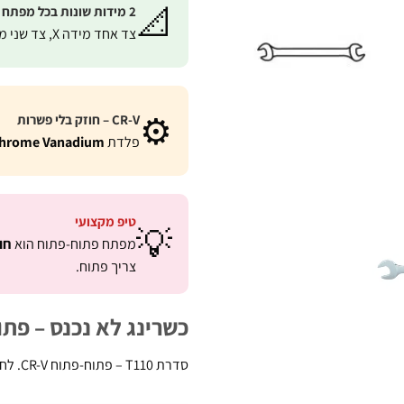
📐
2 מידות שונות בכל מפתח
צד אחד מידה X, צד שני מידה Y.
⚙️
CR-V – חוזק בלי פשרות
פלדת
hrome Vanadium
טיפ מקצועי
💡
מפתח פתוח-פתוח הוא
חו
צריך פתוח.
כשרינג לא נכנס – פת
סדרת T110 – פתוח-פתוח CR-V. לחיבורי צינורות, הידראוליקה, וכל מקום שצריך כניסה מהצד.