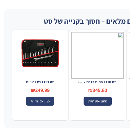
 מלאים – חסוך בקנייה של סט
סט T110 פתוח 12 יח 6-32
סט T113 רינג 12 יח
₪249.99
₪345.60
מגוון אפשרויות
מגוון אפשרויות