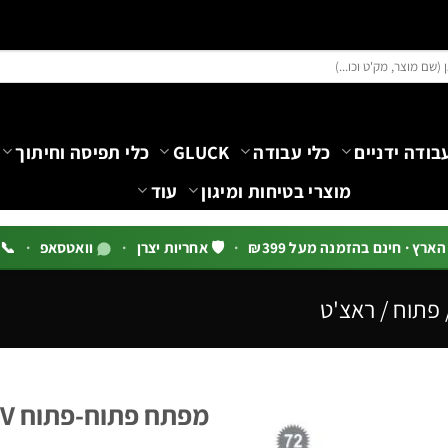
בודה ידניים
כלי עבודה
GLUCK
כלי תפיסה וחיתוך
מוצרי בטיחות ומיגון
עוד
רץ · חינם בהזמנה מעל ₪399
·
🛡️ אחריות יצרן
·
וואטסאפ
·
📞 03-5444144 שלוח
 פתוח / ראצ'ט
מפתח פתוח-פתוח CR-V – סדרת T110 | B.Tech