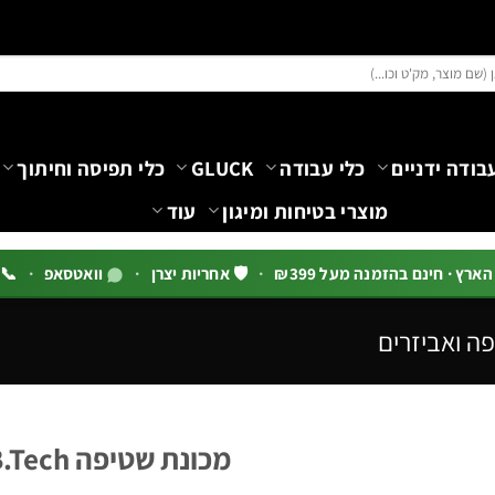
בודה ידניים
כלי עבודה
GLUCK
כלי תפיסה וחיתוך
מוצרי בטיחות ומיגון
עוד
רץ · חינם בהזמנה מעל ₪399
·
🛡️ אחריות יצרן
·
וואטסאפ
·
📞 03-5444144 שלוח
ה ואביזרים
מכונת שטיפה D8 180BAR 1980W | B.Tech