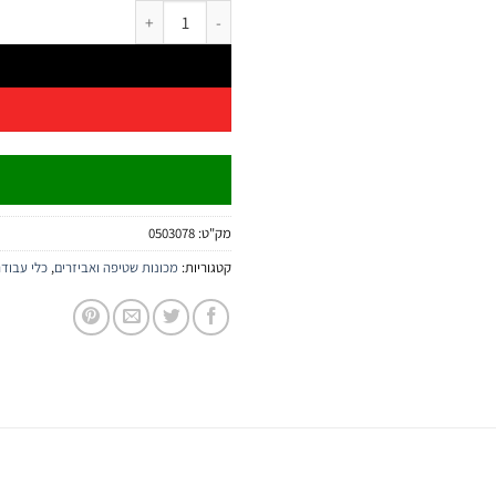
כמות של מכונת שטיפה D8 180BAR 1980W | B.Tech
מק"ט:
0503078
קטגוריות:
מכונות שטיפה ואביזרים
,
כלי עבוד