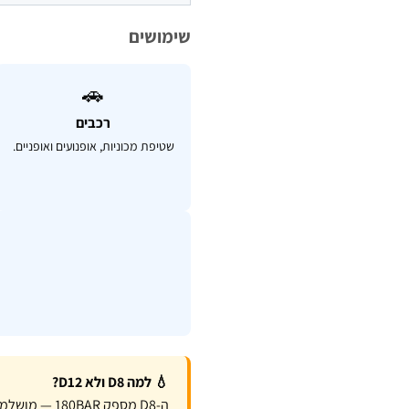
שימושים
🚗
רכבים
שטיפת מכוניות, אופנועים ואופניים.
💧 למה D8 ולא D12?
ה-D8 מספק 180BAR — מושלמת לשימוש ביתי ובינוני. לעבודות מקצועיות כבדות —