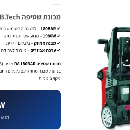
מכונת שטיפה D8 180BAR 1980W | B.Tech
✔
180BAR
– לחץ גבוה לשימוש ביתי
✔
1980W
– מנוע אינדוקציה חזק
✔
מבנה מחוזק
– גלגלים + ידית
✔
ערכת אביזרים
– מוכנה לעבודה
מכונת שטיפה D8 180BAR
מבית
(3078
בנוסף, מבנה מחוזק עם גלגלים רחב
ניקוי בינוניות.
0W
מנוע 