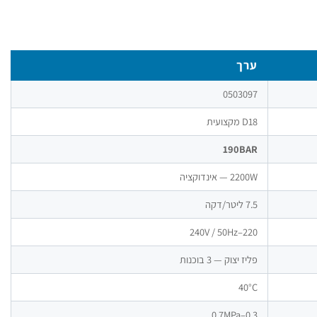
ערך
0503097
D18 מקצועית
190BAR
2200W — אינדוקציה
7.5 ליטר/דקה
220–240V / 50Hz
פליז יצוק — 3 בוכנות
40°C
0.3–0.7MPa