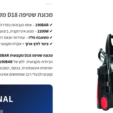
מכונת שטיפה D18 מקצועית – 190BAR | B.Tech
✔
190BAR
– אחת הגבוהות בסדרה 
✔
2200W
– מנוע אינדוקציה, ביצועי
✔
משאבת פליז
– עמידות יוצאת דו
✔
צינור לחץ ארוך
+ אקדח מקצועי
מכונת שטיפה D18 מקצועית 190BAR
הביתית-מקצועית. לחץ של
190BAR
יומיומית אינטנסיבית. בנוסף, המבנ
קטנים ולבעלי רכב שמחפשים אמינו
NAL
00W