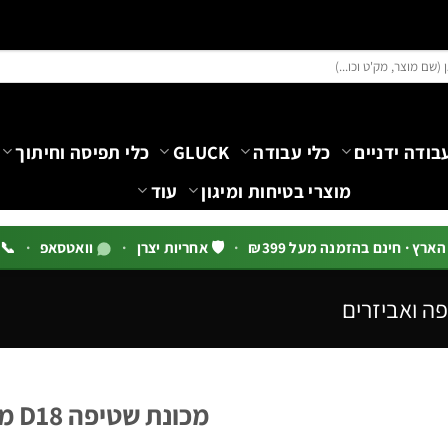
בודה ידניים
כלי עבודה
GLUCK
כלי תפיסה וחיתוך
מוצרי בטיחות ומיגון
עוד
רץ · חינם בהזמנה מעל ₪399
·
🛡️ אחריות יצרן
·
וואטסאפ
·
📞 03-5444144 שלוח
ה ואביזרים
מכונת שטיפה D18 מקצועית 190BAR | B.Tech