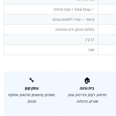
✅ Total Stop + הגנה תרמית
8 מטר — עמיד ללחצים גבוהים
גלגלים רחבים, ידית מתכתית
17 ק״ג
שנה
🔧
🏠
בית וגינה
עסק קטן
חזיתות, דקים, מדרכות, גגות,
מוסכים, קרוואנים, סדנאות, אחזקת
שערים, פרגולות.
מבנים.