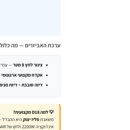
ערכת האביזרים — מה כלול
צינור לחץ 8 מטר
— עמיד 
אקדח מקצועי ארגונומי
—
דיזה סובבת
+
דיזת מניפ
💡 למה D18 מקצועית?
משאבת
פליז יצוק
היא ההבדל — 