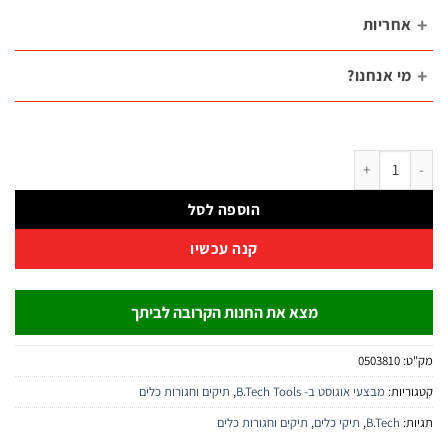
חריות
י אנחנו?
של תיק כלים עם ארגונית נשלפת – תחתית קשיחה | B.Tech
הוספה לסל
קנה עכשיו
מצא את החנות הקרובה לביתך
:
0503810
יות:
מבצעי אוגוסט ב- B.Tech Tools
,
תיקים וחגורות כלים
:
B.Tech
,
תיקי כלים
,
תיקים וחגורות כלים