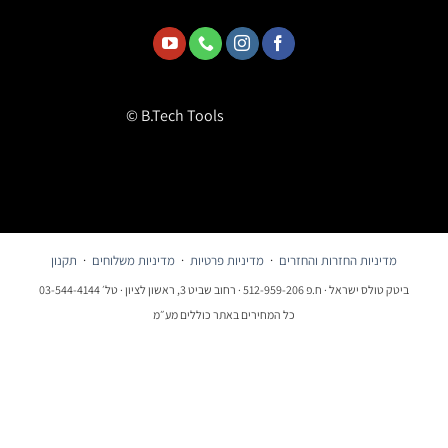
© B.Tech Tools
מדיניות החזרות והחזרים
·
מדיניות פרטיות
·
מדיניות משלוחים
·
תקנון
ביטק טולס ישראל · ח.פ 512-959-206 · רחוב שביט 3, ראשון לציון · טל׳ 03-544-4144
כל המחירים באתר כוללים מע״מ