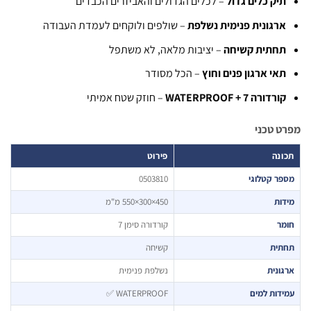
יק כלים גדול
– לכלים הגדולים והאביזרים הכבדים
רגונית פנימית נשלפת
– שולפים ולוקחים לעמדת העבודה
חתית קשיחה
– יציבות מלאה, לא משתפל
אי ארגון פנים וחוץ
– הכל מסודר
ורדורה 7 + WATERPROOF
– חוזק שטח אמיתי
 טכני
נה
פירוט
ר קטלוגי
0503810
ות
450×300×550 מ"מ
ר
קורדורה סימן 7
תית
קשיחה
ונית
נשלפת פנימית
דות למים
WATERPROOF ✅