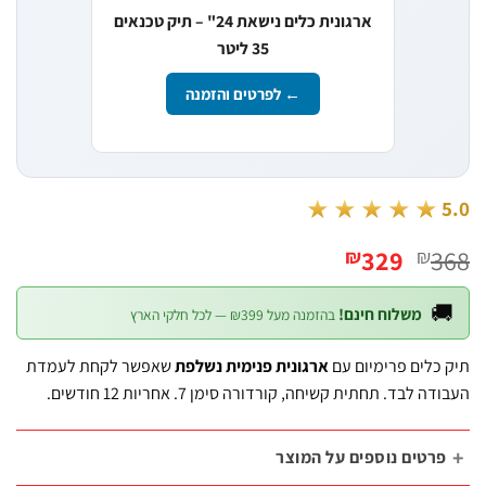
ארגונית כלים נישאת 24" – תיק טכנאים
35 ליטר
← לפרטים והזמנה
★★★★★
המחיר
המחיר
329
3
₪
₪
הנוכחי
המקורי
הוא:
היה:

משלוח חינם!
בהזמנה מעל ₪399 — לכל חלקי הארץ
₪329.
₪368.
שאפשר לקחת לעמדת
ארגונית פנימית נשלפת
תיק כלים פרימיו
העבודה לבד. תחתית קשיחה, קורדורה סימן 7. אחריות 12 ח
פרטים נוספים על המוצ