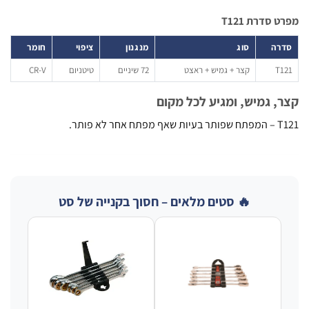
סדרת T121
רה
סוג
מנגנון
ציפוי
חומר
T
קצר + גמיש + ראצט
72 שיניים
טיטניום
CR-V
, גמיש, ומגיע לכל מקום
חר לא פותר.
🔥 סטים מלאים – חסוך בקנייה של סט