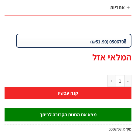
חריות
לאי אזל
פתח רינג ראצ'ט קצר גמיש CR-V ציפוי טיטניום – סדרת T121 | B.Tech
קנה עכשיו
מצא את החנות הקרובה לביתך
:
0506708