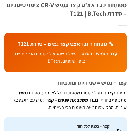
מפתח רינג ראצ'ט קצר גמיש CR-V ציפוי טיטניום
T121 | B.Tech
🔧 מפתח רינג ראצט קצר גמיש – סדרת T121
קצר + גמיש + ראצט
– השילוב שמגיע למקומות הכי צפופים.
ציפוי טיטניום. B.Tech.
 + גמיש = שני היתרונות ביחד
ח
קצר
נכנס למקומות שמפתח רגיל לא מגיע. מפתח
גמיש
פף בזווית.
T121 משלב את שניהם
– קצר וגמיש עם ראצט 72
ים. הכלי שפותר את האומים הכי בעייתיים.
קצר – נכנס לכל חור