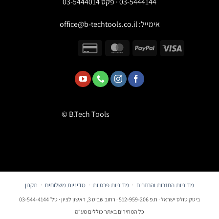
03-5444144 · פקס 03-5444014
אימייל:
office@b-techtools.co.il
© B.Tech Tools
מדיניות החזרות והחזרים
·
מדיניות פרטיות
·
מדיניות משלוחים
·
תקנון
ביטק טולס ישראל · ח.פ 512-959-206 · רחוב שביט 3, ראשון לציון · טל׳ 03-544-4144
כל המחירים באתר כוללים מע״מ