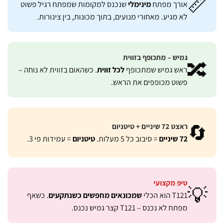

שנכנס למקומות שמפתח רגיל פשוט
מינימלי
אורך מפתח
לא מגיע. מאחורי מנועים, בתוך מכונות, בין צינורות.
גמיש – מתכופף בזווית

. כשהאום בזווית לא נוחה –
לכל זווית
ראש גמיש שמתכופף
פשוט מכופפים את הראש.

ראצט 72 שיניים + טיטניום
= עמידות פי 3.
טיטניום
= סיבוב כל 5 מעלות.
72 שיניים
טיפ מקצועי

. כשאף
שמכונאים מחפשים כשנתקעים
T121 הוא הכלי
מפתח לא נכנס – T121 קצר גמיש נכנס.