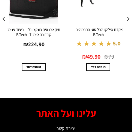
דח סיליקון לכל סוגי התרמילים |
תיק טכנאים פונקציונלי – ריפוד פנימי
B.Tech
קורדורה סימן 7 | B.Tech
חכמ
★★★★★
5.0
₪
224.90
המחיר
המחיר
₪
49.90
₪
79
המקורי
הנוכחי
היה:
הוא:
₪49.90.
₪79.
הוספה לסל
הוספה לסל
עלינו ועל האתר
יצירת קשר