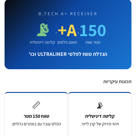
B.TECH A+ RECEIVER
📡
A+
150
·
·
מטר טווח
תואם פלסים
קליטה דיגיטלית
הגדלת טווח לפלסי ULTRALINER וכו'
ות עיקריות
📏
📡
קליטה דיגיטלית
טווח 150 מטר
זיהוי מדויק של קרן לייזר.
הפלס עובד גם באתרים גדולים.