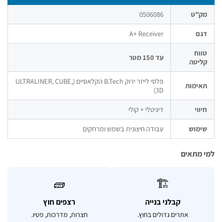
ק"ט
0506086
ם
A+ Receiver
וח
עד 150 מטר
יטה
פלסי לייזר ירוק B.Tech הקלאסיים (ULTRALINER, CUBE,
ימות
3D)
ווי
דיגיטלי + קולי
מוש
עבודה חיצונית בשמש ומרחקים
מתאים
🧱
🏗️
קבלני בנייה
רצפים חוץ
אתרים גדולים בחוץ.
חצרות, מדרכות, פטיו.