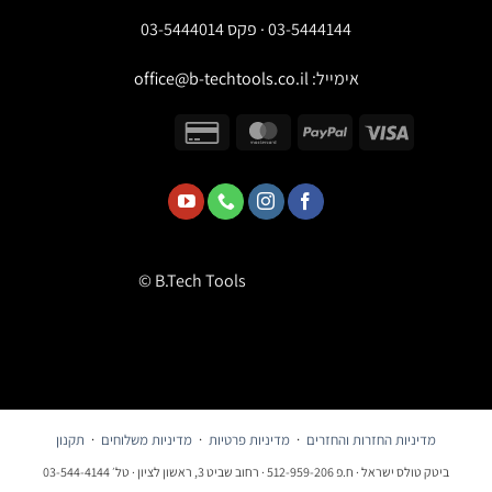
03-5444144 · פקס 03-5444014
אימייל:
office@b-techtools.co.il
© B.Tech Tools
מדיניות החזרות והחזרים
·
מדיניות פרטיות
·
מדיניות משלוחים
·
תקנון
ביטק טולס ישראל · ח.פ 512-959-206 · רחוב שביט 3, ראשון לציון · טל׳ 03-544-4144