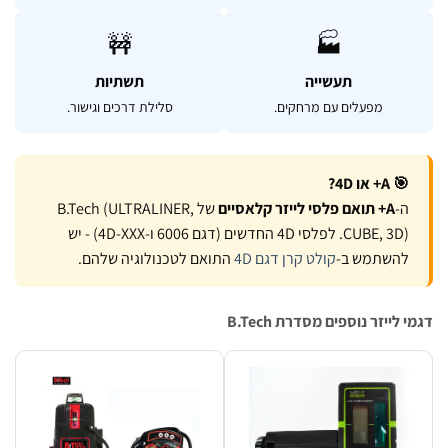
🚧
🏭
תעשייה
תשתיות
מפעלים עם מרחקים.
סלילת דרכים וגישור.
🎯 A+ או 4D?
ה-
A+ תואם פלסי לייזר קלאסיים
של B.Tech (ULTRALINER,
CUBE, 3D). לפלסי 4D החדשים (דגם 6006 ו-4D-XXX) - יש
להשתמש ב-
קולט קרן דגם 4D
התואם לטכנולוגיה שלהם.
לייזר נוספים מסדרת B.Tech