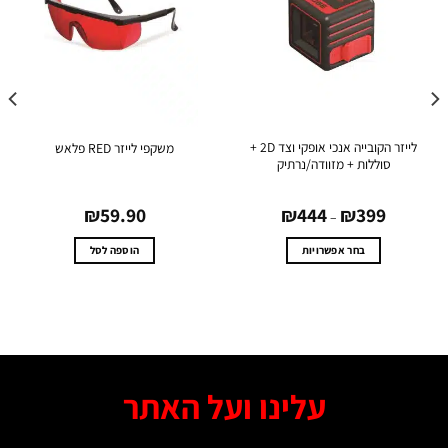
לייזר הקובייה אנכי אופקי וצד 2D +
משקפי לייזר RED פלאש
סוללות + מזוודה/נרתיק
טווח
₪
59.90
₪
444
₪
399
מחירים:
–
עד
בחר אפשרויות
הוספה לסל
למוצר
זה
יש
מספר
סוגים.
ניתן
עלינו ועל האתר
לבחור
את
האפשרויות