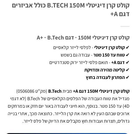
קולט קרן דיגיטלי B.TECH 150M כולל אביזרים
A+
 דיגיטלי 150M · דגם A+ · B.Tech
לט קרן דיגיטלי
- לפלסי לייזר קלאסיים
ח עד 150 מטר
- עבודה גם בשמש
ם A+
- תואם פלסי לייזר ירוק סטנדרטיים
ליטה מהירה ומדויקת
פתרון לעבודה בחוץ
ן דיגיטלי 150M דגם A+
מבית
B.Tech
(מק"ט 0506086)
מגדיל את טווח העבודה של הפלסים הקלאסיים של B.Tech (לא דגמי
4D) עד 150 מטר. בנוסף, הוא חיוני לעבודה באור יום חזק או במרחקים
ים שבהם העין לא רואה את קרן הלייזר. כתוצאה מכך, אתרי בנייה
ים, חצרות ועבודות חוץ מקבלים את הדיוק של פלס לייזר.