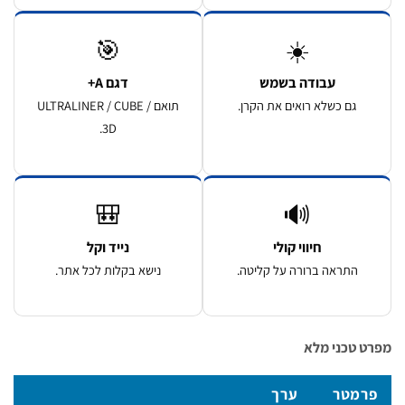
🎯
☀️
עבודה בשמש
דגם A+
גם כשלא רואים את הקרן.
תואם ULTRALINER / CUBE /
3D.
🎒
🔊
חיווי קולי
נייד וקל
התראה ברורה על קליטה.
נישא בקלות לכל אתר.
 טכני מלא
רמטר
ערך