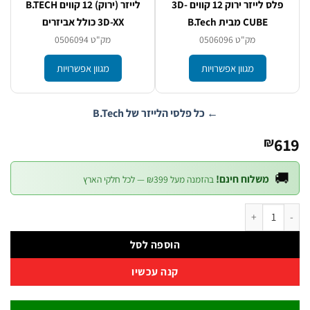
לייזר (ירוק) 12 קווים B.TECH
פלס לייזר ירוק 12 קווים 3D-
3D-XX כולל אביזרים
CUBE מבית B.Tech
מק"ט 0506094
מק"ט 0506096
מגוון אפשרויות
מגוון אפשרויות
← כל פלסי הלייזר של B.Tech
6
₪

משלוח חינם!
בהזמנה מעל ₪399 — לכל חלקי הארץ
כמות של קולט קרן דיגיטלי B.TECH 150M כולל אביזר
הוספה לסל
קנה עכשיו