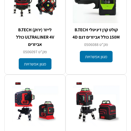
קולט קרן דיגיטלי B.TECH
לייזר (ירוק) B.TECH
150M כולל אביזרים דגם 4D
ULTRALINER 4V כולל
אביזרים
מק"ט 0506088
מק"ט 0506097
מגוון אפשרויות
מגוון אפשרויות