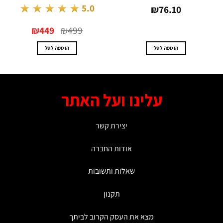
★★★★★
5.0
0
₪
76.10
המחיר
המחיר
₪
449
₪
499
המקורי
הנוכחי
היה:
הוא:
₪449.
₪499.
הוספה לסל
הוספה לסל
עלינו ועל האתר
יצירת קשר
אודות החברה
שאלות ותשובות
תקנון
מצא את העסק הקרוב לביתך