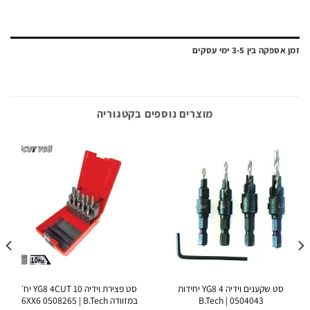
ה בין 3-5 ימי עסקים
מוצרים נוספים בקטגוריה
סט שקענים וידיה YG8 4 יחידות
סט פצירת וידיה YG8 4CUT 10 יח׳
0504043 | B.Tech
במזוודה 6XX6 0508265 | B.Tech
ZYA-S – גליל קצר עם קצ