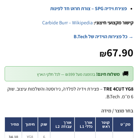
פצירת וידיה SPG – צורת חרוט חד לפינ
Carbide Burr – Wikipedia
קישור מקצועי חיצ
→ כל פצירות הוידיה של B
67.
₪

משלוח חינם!
בהזמנה מעל ₪399 — לכל חלקי הארץ
– פצירת וידיה לפלדה, נירוסטה והשלמות עיצוב. שוק
TRE 4CUT 
בחר מוצר / 
אורך
אורך
קוטר
מחיר
חיתוך
שוק
מק
עבודה L2
כללי L1
ראש
34.10
YG8
6