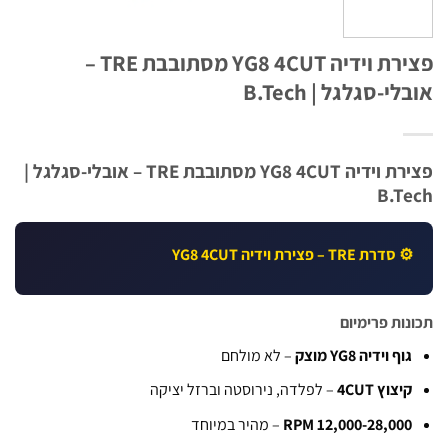
פצירת וידיה YG8 4CUT מסתובבת TRE –
י-סגלגל | B.Tech
פצירת וידיה YG8 4CUT מסתובבת TRE – אובלי-סגלגל |
B.T
 סדרת TRE – פצירת וידיה YG8 4CUT
ות פרימיום
וף וידיה YG8 מוצק
– לא מולחם
יצוץ 4CUT
– לפלדה, נירוסטה וברזל יציקה
RPM 12,000-28,00
– מהיר במיוחד