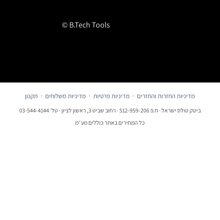
© B.Tech Tools
מדיניות החזרות והחזרים
·
מדיניות פרטיות
·
מדיניות משלוחים
·
תקנון
ביטק טולס ישראל · ח.פ 512-959-206 · רחוב שביט 3, ראשון לציון · טל׳ 03-544-4144
כל המחירים באתר כוללים מע״מ