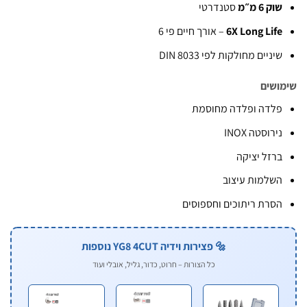
וק 6 מ״מ
סטנדרטי
6X Long Lif
– אורך חיים פי 6
יניים מחולקות לפי DIN 8033
שים
לדה ופלדה מחוסמת
ירוסטה INOX
רזל יציקה
שלמות עיצוב
סרת ריתוכים וחספוסים
🔩 פצירות וידיה YG8 4CUT נוספות
כל הצורות – חרוט, כדור, גליל, אובלי ועוד