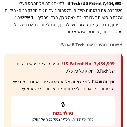
B.Tech (US Patent 7,45
· לחיצה אחת על התפס העליון
 את הלסתות מיידית. הלסתות נועלות את החלק בכוח · הידיים
ופשיות לעבודה. כתוצאה מכך, הכלי מחליף "יד שלישית"
 הרכבה, אחזקה וקיבוע. לפיכך, זה כלי חובה בארגז של כל
מרתך, מכונאי ואינסטלטור.
יר · פטנט B.Tech ארה"ב
US Patent No. 7,454,9
· הפטנט האמריקאי הרשום
קוק על כל כלי.
ך זה עובד?
לחיצה אחת על התפס העליון = שחרור מיידי של
סתות. ביד אחת. בלי לפתוח את הידיות. בלי להתאמץ.
🔒
נעילה בכוח
סגרו את הידיות · הפלייר ננעל בכוח על החלק