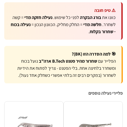
טיפ חובה
נו את
בורג הבקרה
לפני כל שימוש.
נעילה חזקה מדי
= קשה
חרר.
חלשה מדי
= החלק מחליק. הכוונון הנכון =
נעילה בכוח
שחרור בקלות
.
למה הסדרה הזו (BK)?
ייר עם
שחרור מהיר פטנט B.Tech ארה"ב
נועל בכוח
חרר בלחיצה אחת. בלי הפטנט - צריך לפתוח את הידיות
רור (במקרים רבים זה בלתי אפשרי כשחלק אחד נעול).
נעילה נוספים