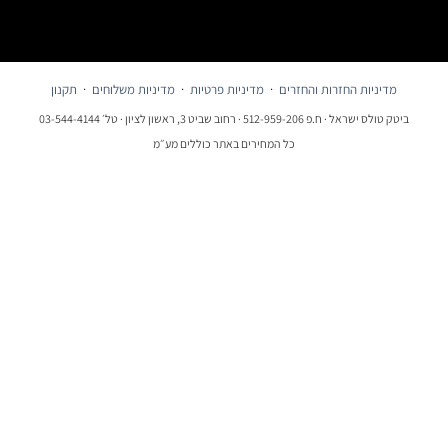
דיניות החזרות והחזרים
·
מדיניות פרטיות
·
מדיניות משלוחים
·
תקנון
ראל · ח.פ 512-959-206 · רחוב שביט 3, ראשון לציון · טל׳ 03-544-4144
כל המחירים באתר כוללים מע״מ