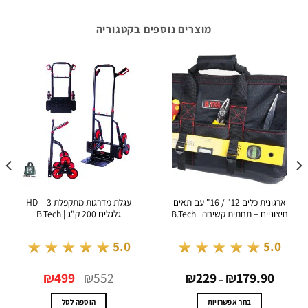
מוצרים נוספים בקטגוריה
ארגונית כלים 12" / 16" עם תאים
עגלת מדרגות מתקפלת HD – 3
פלייר 
ים – תחתית קשיחה | B.Tech
גלגלים 200 ק"ג | B.Tech
★★★★★
★★★★★
5.0
5
53
טווח
המחיר
המחיר
₪
499
₪
552
₪
229
₪
179.9
מחירים:
המקורי
הנוכחי
–
היה:
הוא:
עד
₪552.
₪499.
בחר אפשרויות
הוספה לסל