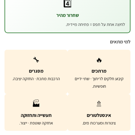
4️⃣
שחרור מהיר
ה אחת על תפס = פתיחה מיידית.
אים
🔧
🔥
מרתכים
מסגרים
וע חלקים לריתוך · שתי ידיים
הרכבות מתכת · החזקה יציבה.
חופשיות.
🏭
🚿
אינסטלטורים
תעשייה ותחזוקה
צינורות ומערכות מים.
אחזקה שוטפת · ייצור.