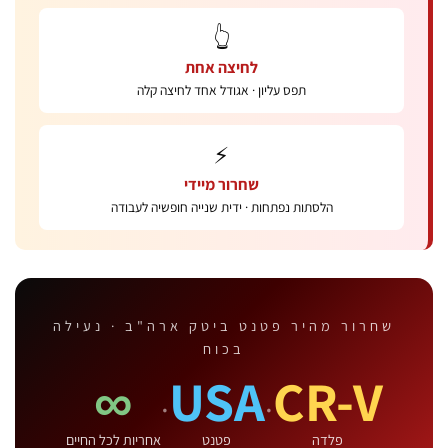
👆
לחיצה אחת
תפס עליון · אגודל אחד לחיצה קלה
⚡
שחרור מיידי
הלסתות נפתחות · ידית שנייה חופשיה לעבודה
חרור מהיר פטנט ביטק ארה"ב · נעילה
בכוח
∞
USA
CR-V
·
·
פלדה
פטנט
אחריות לכל החיים