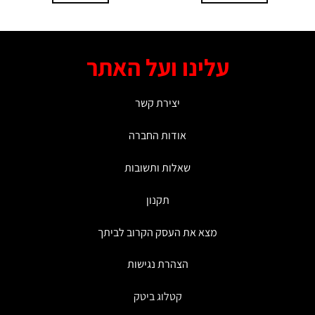
למוצר
זה
יש
מספר
עלינו ועל האתר
סוגים.
ניתן
לבחור
יצירת קשר
את
האפשרויות
אודות החברה
בעמוד
המוצר
שאלות ותשובות
תקנון
מצא את העסק הקרוב לביתך
הצהרת נגישות
קטלוג ביטק