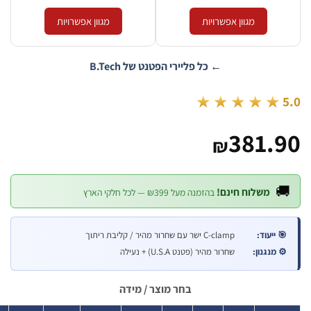
מגוון אפשרויות
מגוון אפשרויות
← כל פליירי הפטנט של B.Tech
★★★★
381
₪
משלוח חינם!
בהזמנה מעל ₪399 — לכל חלקי הארץ
יעוד:
C-clamp ישר עם שחרור מהיר / קליבת ריתוך
נגנון:
שחרור מהיר (פטנט U.S.A) + נעילה
בחר מוצר / מידה