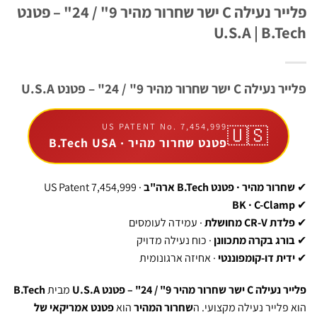
פלייר נעילה C ישר שחרור מהיר 9" / 24" – פטנט
U.S.A | B
ר מהיר 9" / 24" – פטנט U.S.A
US PATENT No. 7,454,999
🇺🇸
פטנט שחרור מהיר · B.Tech USA
מהיר · פטנט B.Tech ארה"ב
· US Patent 7,454,999
BK · C-C
מחושלת
· עמידה לעומסים
 בקרה מתכוונן
· כוח נעילה מדויק
 דו-קומפוננטי
· אחיזה ארגונומית
יר 9" / 24" – פטנט U.S.A
מבית
B.Tech
יר נעילה מקצועי. ה
שחרור המהיר
הוא
פטנט אמריקאי של