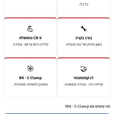
כל כלי.
💪
🔧
בורג בקרה
CR-V מחושלת
ונון מדויק של כוח הנעילה.
פלדת כרום ונדיום · עמידה.
🎯
🤝
דו-קומפוננטי
BK · C-Clamp
יזה רכה · עבודה ממושכת.
מתוכנן למשימה ספציפית.
BK · C-Clamp?