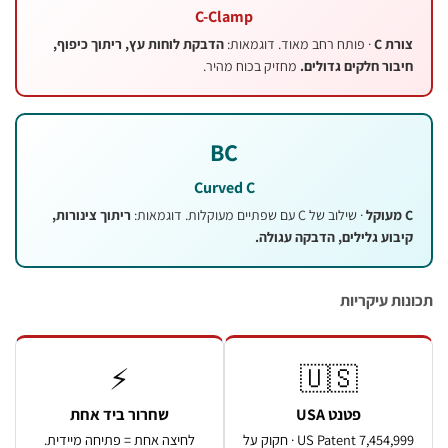
C-Clamp
 C
· פותח רחב מאוד. דוגמאות:
הדבקת לוחות עץ, ריתוך כיפוף,
ר חלקים גדולים.
מחזיק בכוח מהיר.
BC
Curved C
· שילוב של C עם שפתיים מעוקלות. דוגמאות:
ריתוך צינורות,
ע גלילים, הדבקה עגולה.
 עיקריות
⚡
🇺🇸
פטנט USA
שחרור ביד אחת
US Patent 7,454,999 · חקוק על
לחיצה אחת = פתיחה מיידית.