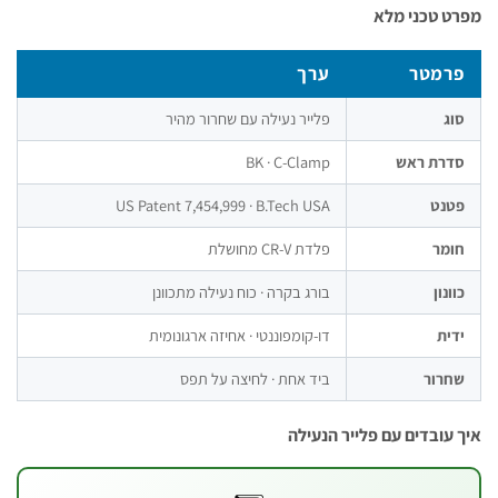
כני מלא
טר
ערך
פלייר נעילה עם שחרור מהיר
 ראש
BK · C-Clamp
US Patent 7,454,999 · B.Tech USA
פלדת CR-V מחושלת
בורג בקרה · כוח נעילה מתכוונן
דו-קומפוננטי · אחיזה ארגונומית
ר
ביד אחת · לחיצה על תפס
בדים עם פלייר הנעילה