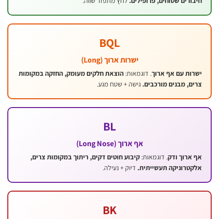
רים שטוחים, פרופילים.
לחץ מתפזר שווה.
BQL
ישרות ארוך (Long)
ות עם אף ארוך
. דוגמאות:
הוצאת חלקים מעומק, החזקה במקומות
, מבנים מורכבים.
גישה + שטח מגע.
BL
אף ארוך (Long Nose)
ארוך ודק
. דוגמאות:
קיבוע חוטים דקים, ריתוך במקומות צרים,
טרוניקה תעשייתית.
דיוק + נעילה.
BK