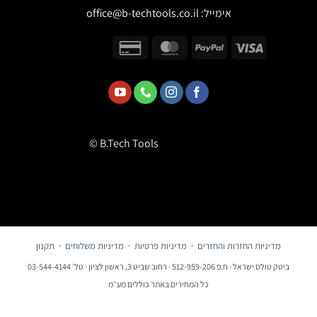
אימייל:
office@b-techtools.co.il
© B.Tech Tools
מדיניות החזרות והחזרים
·
מדיניות פרטיות
·
מדיניות משלוחים
·
תקנון
ביטק טולס ישראל · ח.פ 512-959-206 · רחוב שביט 3, ראשון לציון · טל׳ 03-544-4144
כל המחירים באתר כוללים מע״מ