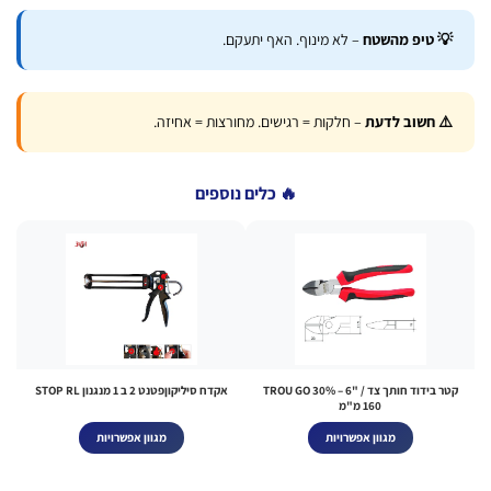
 טיפ מהשטח
– לא מינוף. האף יתעקם.
️ חשוב לדעת
– חלקות = רגישים. מחורצות = אחיזה.
🔥 כלים נוספים
קטר בידוד חותך צד TROU GO 30% – 6" /
אקדח סיליקוןפטנט 2 ב 1 מנגנון STOP RL
160 מ"מ
מגוון אפשרויות
מגוון אפשרויות