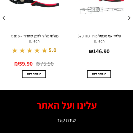
פלייר אף מכפיל כוח S70 HD |
מולטי פלייר לחצן שחרור – פטנט |
B.Tech
B.Tech
★★★★★
.0
5.0
₪
146.90
המחיר
המחיר
0
₪
59.90
₪
76.90
המקורי
הנוכחי
היה:
הוא:
₪59.90.
₪76.90.
הוספה לסל
הוספה לסל
עלינו ועל האתר
יצירת קשר