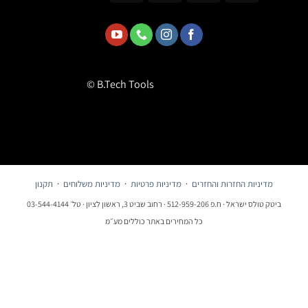
© B.Tech Tools
מדיניות החזרות והחזרים
·
מדיניות פרטיות
·
מדיניות משלוחים
·
תקנון
ביטק טולס ישראל · ח.פ 512-959-206 · רחוב שביט 3, ראשון לציון · טל׳ 03-544-4144
כל המחירים באתר כוללים מע״מ