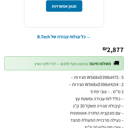
מגוון אפשרויות
← כל עגלות עבודה של B.Tech
2,8
₪

משלוח חינם!
בהזמנה מעל ₪399 — לכל חלקי הארץ
W568xD398xH75 : 5 מגי
W568xD398xH154 : 2 מגי
– כולל לוח עבודה ומשט
– קיבולת מגירה משקל 3
– עם פונקצית החזרה אוטו
– נעילה מרכזית הפעולת 
– עובי פח עליון 