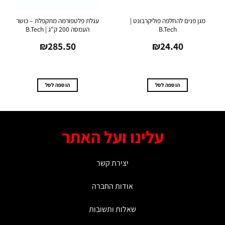
מגן פנים להחלפה פוליקרבונט |
עגלת פלטפורמה מתקפלת – כושר
תי
B.Tech
העמסה 200 ק"ג | B.Tech
.0
₪
285.50
₪
24.40
הוספה לסל
הוספה לסל
עלינו ועל האתר
יצירת קשר
אודות החברה
שאלות ותשובות