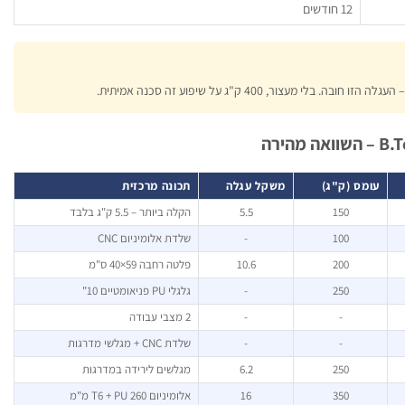
12 חודשים
לי מעצור, 400 ק"ג על שיפוע זה סכנה אמיתית.
עומס (ק"ג)
משקל עגלה
תכונה מרכזית
150
5.5
הקלה ביותר – 5.5 ק"ג בלבד
100
-
שלדת אלומיניום CNC
200
10.6
פלטה רחבה 59×40 ס"מ
250
-
גלגלי PU פניאומטיים 10"
-
-
2 מצבי עבודה
-
-
שלדת CNC + מגלשי מדרגות
250
6.2
מגלשים לירידה במדרגות
350
16
אלומיניום T6 + PU 260 מ"מ