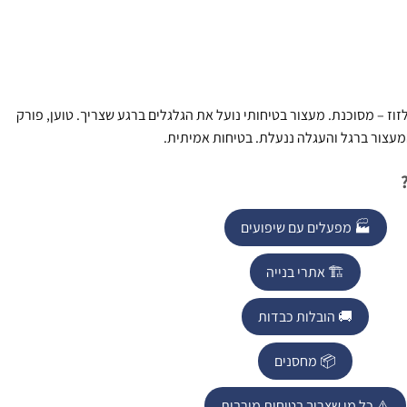
"ג שמתחילה לזוז – מסוכנת. מעצור בטיחותי נועל את הגלגלים ברגע שצריך. טוען, פורק
מעצור ברגל והעגלה ננעלת. בטיחות אמיתית.
🏭 מפעלים עם שיפועים
🏗️ אתרי בנייה
🚚 הובלות כבדות
📦 מחסנים
⚠️ כל מי שצריך בטיחות מירבית