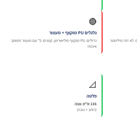
🔴
גלגלים PU מוקצף + מעצור
 לא זזה מילימטר.
גדולים: PU מוקצף פוליאוריטן. קטנים: 5" עם מעצור ממוסב
איכותי.
📐
פלטה
136 ס"מ גובה
(רוחב × גובה)