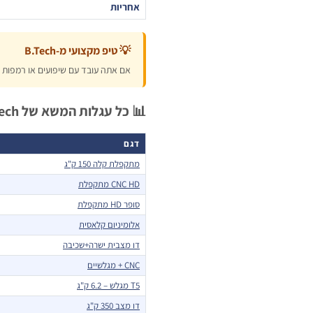
אחריות
💡 טיפ מקצועי מ-B.Tech
אם אתה עובד עם שיפועים או רמפות – העגלה הזו חובה. ב
📊 כל עגלות המשא של B.Tech – השוואה מהירה
דגם
מתקפלת קלה 150 ק"ג
CNC HD מתקפלת
סופר HD מתקפלת
אלומיניום קלאסית
דו מצבית ישרה+שכיבה
CNC + מגלשיים
T5 מגלש – 6.2 ק"ג
דו מצב 350 ק"ג