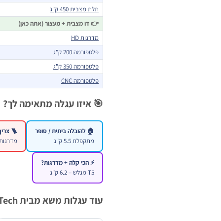
תלת מצבית 450 ק"ג
👉 דו מצבית + מעצור (אתה כאן)
מדרגות HD
פלטפורמה 200 ק"ג
פלטפורמה 350 ק"ג
פלטפורמה CNC
🎯 איזו עגלה מתאימה לך?
🏠 להובלה ביתית / סופר
🪜 צריך לעלות מדרגות?
מתקפלת 5.5 ק"ג
מדרגות HD – 6 גלגל
⚡ הכי קלה + מדרגות?
T5 מגלש – 6.2 ק"ג
עוד עגלות משא מבית B.Tech