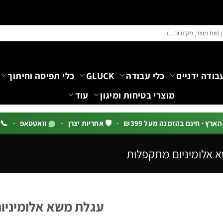
בודה ידניים
כלי עבודה
GLUCK
כלי תפיסה וחיתוך
מוצרי בטיחות ומיגון
עוד
רץ · חינם בהזמנה מעל ₪399
·
🛡️ אחריות יצרן
·
וואטסאפ
·
📞 03-5444144 שלוח
 אלומיניום מתקפלות
עגלת משא אלומיניום דו מצבי