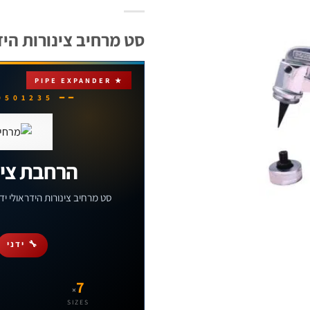
סט מרחיב צינורות הידראולי · 1/4"-7/8" ·
★ PIPE EXPANDER
━━ HYDRAULIC PIPE EXPANDER · 0501235 ━━
הרחבת צינורות 
סט מרחיב צינורות הידראולי ידנ
🔧 ידני
7
×
SIZES