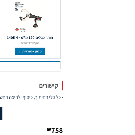
חותך כבלים 120 מ"מ · 140KN
מק"ט 0501247
מגוון אפשרויות ←
קישורים
·
כל כלי החיתוך, כיפוף ולחיצה החשמליים
758
₪