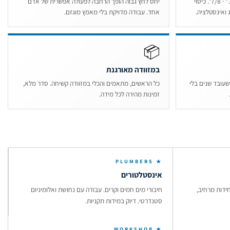
1/4" · 5/16" · 3/8" · 1/2" · 5/8" · 3/4" · 7/8". כיסוי
יחס לחץ גבוה הופך הרחבה לפעולה אפשרית של אדם
 ואינסטלציה.
אחד. עבודה מדויקת בלי מאמץ מוגזם.
📦
במזוודה מאורגנת
 שעובד שנים בלי
כל הראשים, מתאמים והכלי במזוודה קשיחה. סדר מלא,
זמינות מהירה לכל מידה.
★ PLUMBERS
אינסטלטורים
ידות מרחיב,
חיבורי מים חמים וקרים. עבודה עם נחושת ואלומיניום
סטנדרטי. דיוק במידות תקניות.
★ WORKSHOP