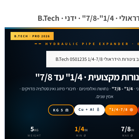
 ידני · B.Tech
B.TECH · PRO 2026
מקצועית · 1/4" עד 7/8"
י ·
1/4" - 7/8"
· נחושת ואלומיניום · חיבורי מיזוג ואינסטלציה מדויקים ·
אמין שנים.
💧 Cu + Al
◎ 1/4-7/8"
⚖ 5 KG
5
1/4
7/8
KG
IN
IN
WEIGHT
MIN Ø
MAX Ø