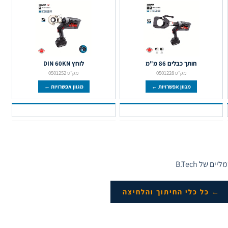
חותך כבלים 86 מ"מ
לוחץ DIN 60KN
מק"ט 0501228
מק"ט 0501252
מגוון אפשרויות ←
מגוון אפשרויות ←
 של B.Tech
← כל כלי החיתוך והלחיצה