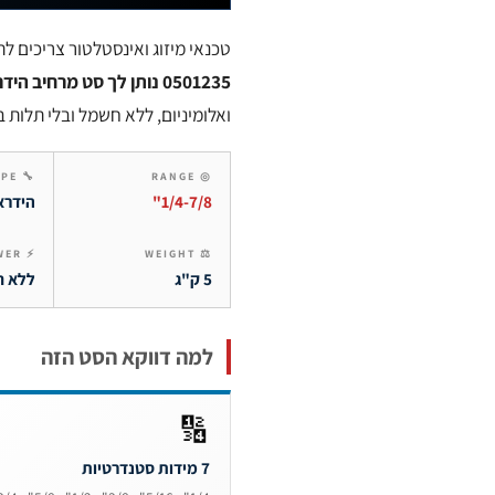
טכנאי מיזוג ואינסטלטור צריכים לה
0501235 נותן לך סט מרחיב הידראולי ידני
ואלומיניום, ללא חשמל ובלי תלות בס
🔧 TYPE
◎ RANGE
1/4-7/8"
הידראו
⚡ POWER
⚖ WEIGHT
5 ק"ג
ללא 
למה דווקא הסט הזה
🔢
7 מידות סטנדרטיות