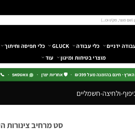
בודה ידניים
כלי עבודה
GLUCK
כלי תפיסה וחיתוך
מוצרי בטיחות ומיגון
עוד
רץ · חינם בהזמנה מעל ₪399
·
🛡️ אחריות יצרן
·
וואטסאפ
·
📞 03-5444144 שלוח
יפוף-ולחיצה-חשמליים
סט מרחיב צינורות הידראולי 1/4"–