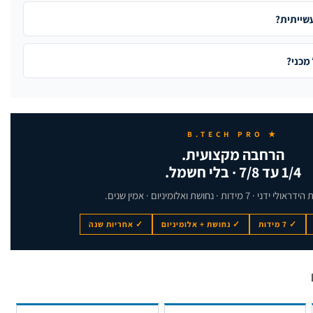
שייתית?
מכני?
★ B.TECH PRO
הרחבה מקצועית.
1/4 עד 7/8 · בלי חשמל.
7 מידות · נחושת ואלומיניום · אמין שנים.
✓ 7 מידות
✓ נחושת + אלומיניום
✓ אחריות שנה