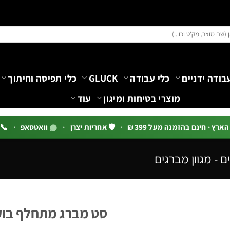
בודה ידניים
כלי עבודה
GLUCK
כלי תפיסה וחיתוך
מוצרי בטיחות ומיגון
עוד
רץ · חינם בהזמנה מעל ₪399
·
🛡️ אחריות יצרן
·
וואטסאפ
·
📞 03-5444144 שלוח
ם - מגוון מברגים
סט מברג מתחלף בוקסה ביט 30 יחי