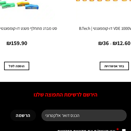
סט מברג מתחלף פטנט דו-קומפוננטי 41 יח׳ | B.Tech
טווח
₪
159.90
₪
36
₪
12.60
מחירים:
–
עד
בחר אפשרויות
הוספה לסל
למוצר
זה
יש
הירשם לרשימת התפוצה שלנו
מספר
סוגים.
ניתן
לבחור
את
האפשרויות
*