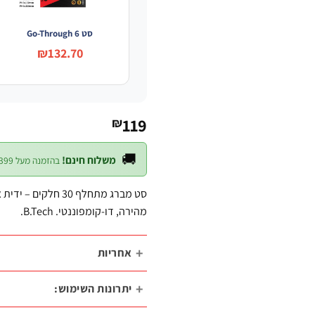
סט Go-Through 6
₪132.70
119
₪
🚚
משלוח חינם!
בהזמנה מעל ₪399 — לכל חלקי הארץ
מהירה, דו-קומפוננטי. B.Tech.
אחריות
יתרונות השימוש: