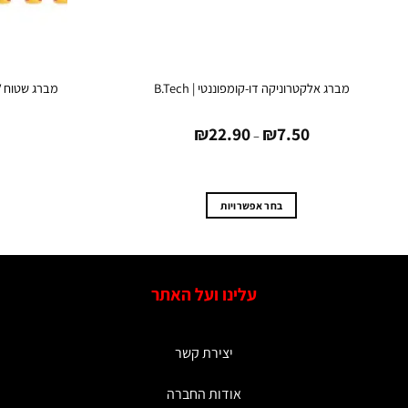
מברג אלקטרוניקה דו-קומפוננטי | B.Tech
מברג שטוח VDE 1000V דו-קומפוננטי | B.Tech
טווח
₪
22.90
₪
7.50
מחירים:
–
עד
בחר אפשרויות
למוצר
זה
יש
עלינו ועל האתר
מספר
סוגים.
ניתן
יצירת קשר
לבחור
את
אודות החברה
האפשרויות