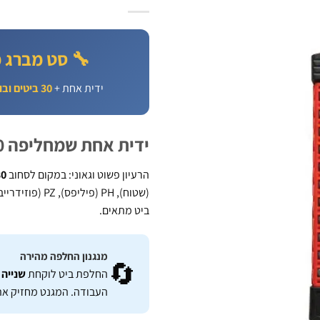
🔧 סט מברג מתחלף 30 חלקים –
ידית אחת +
30 ביטים ובוקסות
ידית אחת שמחליפה 30 מברגים
הרעיון פשוט וגאוני: במקום לסחוב
30 מברגים
(שטוח), PH (פיליפס), PZ (פוזידרייב), TX (טורקס), HEX (אלן) +
ביט מתאים.
מנגנון החלפה מהירה
🔄
החלפת ביט לוקחת
שנייה
העבודה. המגנט מחזיק את