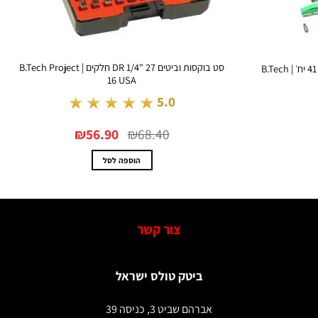
סט בוקסות וביטים DR 1/4" 27 חלקים | B.Tech Project
16 USA
★★★★★
5.0
המחיר
המחיר
₪
56.90
₪
68.40
המקורי
הנוכחי
היה:
הוא:
₪56.90.
₪68.40.
הוספה לסל
צור קשר
ביטק טולס ישראל
אברהם שביט 3, כניסה 39