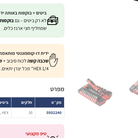
ביטים + בוקסות באותה ידי
🧰
לא רק ביטים – גם
בוקסות 4 עד 12 מ"
שמחליף חצי ארגז כלים.
ידית דו-קומפוננטי מותאמת
✋
שכבה קשה
לכוח סיבוב +
ש
HEX 1/4" מכל יצרן יתאים.
מפרט
מק״ט
חלקים
ביטים
X, HEX
30
0502240
טיפ מקצועי