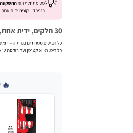
💡
סט מתחלף הוא
ההשקעה 
בנפרד – קונים ידית אחת + 30 ביטים. חוסכים מקום, חוסכים כסף, ולא שוכחים מברג 
30 חלקים, ידית אחת, אפס בלבולים
כל הביטים מסודרים בנרתיק – רואים
כל ביט. מ-SL קטנטן ועד בוקסה 12 מ"מ – הכל בכלי אחד.
🔥 