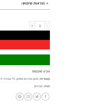
הוראות שימוש:
כמות של סט מברג מתחלף בוקסה ביט 30 יחידות | .Tech
מק"ט:
0502240
קטגוריות:
מגוון מברגים וסטים
,
כלי עבודה ידני
תגית:
מברגים