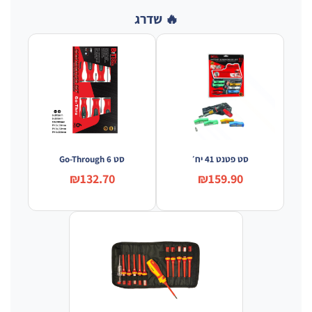
🔥 שדרג
סט פטנט 41 יח׳
סט Go-Through 6
₪132.70
₪159.90