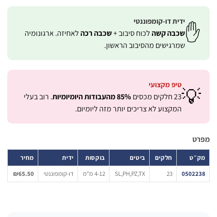
ידית דו-קומפוננטי
לאחיזה. ארגונומיה
שכבה רכה
לכוח סיבוב +
שכבה קשה
שמרגישים מהסיבוב הראשון.
טיפ מקצועי

. רוב בעלי
85% מהעבודות היומיומיות
23 חלקים מכסים
המקצוע לא צריכים יותר מזה ליומיום.
מ
מחיר
ידית
בוקסות
ביטים
חלקים
מק
₪65.50
דו-קומפוננטי
4-12 מ"מ
SL,PH,PZ,TX
23
05022