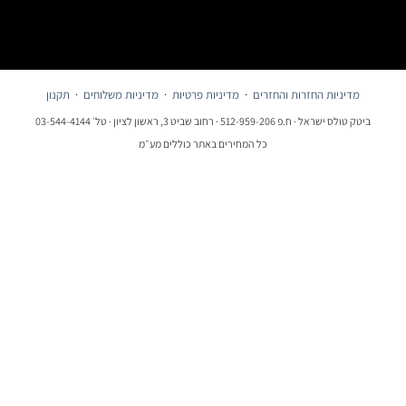
מדיניות החזרות והחזרים
·
מדיניות פרטיות
·
מדיניות משלוחים
·
תקנון
ביטק טולס ישראל · ח.פ 512-959-206 · רחוב שביט 3, ראשון לציון · טל׳ 03-544-4144
כל המחירים באתר כוללים מע״מ