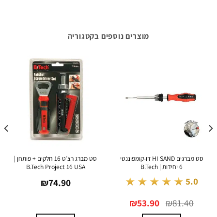
מוצרים נוספים בקטגוריה
סט מברגים HI SAND דו-קומפוננטי
סט מברג רצ׳ט 16 חלקים + פותחן |
6 יחידות | B.Tech
B.Tech Project 16 USA
דו-קו
★★★★★
.0
5.0
₪
74.90
המחיר
המחיר
0
₪
53.90
₪
81.40
המקורי
הנוכחי
היה:
הוא:
₪53.90.
₪81.40.