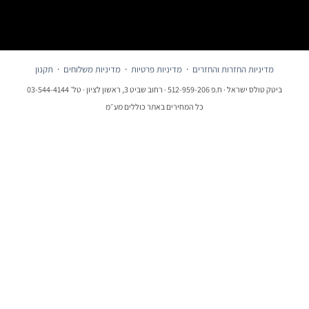
מדיניות החזרות והחזרים
·
מדיניות פרטיות
·
מדיניות משלוחים
·
תקנון
ביטק טולס ישראל · ח.פ 512-959-206 · רחוב שביט 3, ראשון לציון · טל׳ 03-544-4144
כל המחירים באתר כוללים מע״מ