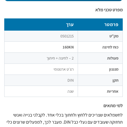
 טכני מלא
רמטר
ערך
ק″ט
0501215
ח לחיצה
160KN
ולות
2 – לחיצה + חיתוך
גנון
רצ׳ט ארגונומי
ן
DIN
ריות
שנה
מתאים
לאים שצריכים ללחוץ ולחתוך בכלי אחד. לקבלני בנייה ואנשי
תחזוקה שעובדים עם נעלי כבל DIN. מעבר לכך, למפעלים שרוצים כלי