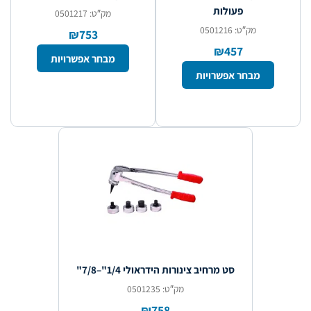
פעולות
מק″ט: 0501217
מק″ט: 0501216
₪753
₪457
מבחר אפשרויות
מבחר אפשרויות
סט מרחיב צינורות הידראולי 1/4"–7/8"
מק″ט: 0501235
₪758