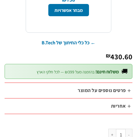
מבחר אפשרויות
← כל כלי החיתוך של B.Tech
430.
₪

משלוח חינם!
בהזמנה מעל ₪399 — לכל חלקי הארץ
פרטים נוספים על המוצ
אחריו
כמות של סט לוחץ רצ'ט ארגונומי 160KN – 2 פעולות