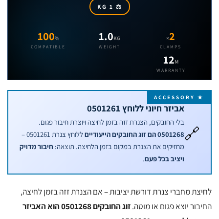
⚖ 1 KG
100
1.0
2
%
KG
×
COMPATIBLE
WEIGHT
CLAMPS
12
M
WARRANTY
★ ACCE
אביזר חיוני ללוחץ 0501261
בלי החובקים, הצנרת זזה בזמן לחיצה ויוצרת חיבור פגום.
🔗
0501268 הם זוג החובקים הייעודיים
ללוחץ צנרת 0501261 –
מחזיקים את הצנרת במקום בזמן הלחיצה. תוצאה:
חיבור מדויק
ויציב בכל פעם
.
ת מחברי צנרת דורשת יציבות – אם הצנרת זזה בזמן לחיצה,
ור יוצא פגום או מוטה.
זוג החובקים 0501268 הוא האביזר