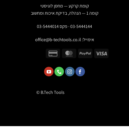
קומת קרקע — מחסן לוגיסטי
קומה 1 — הנהלה, בדיקת איכות ומחשוב
03-5444144 · פקס 03-5444014
אימייל:
office@b-techtools.co.il
© B.Tech Tools