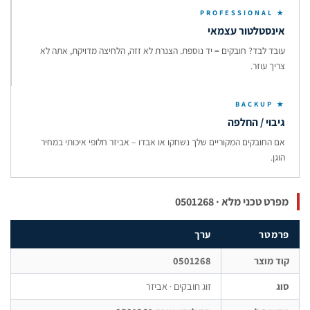
★ PROFESSION
ינסטלטור עצמאי
ובד לבד? חובקים = יד נוספת. הצנרת לא זזה, הלחיצה מדויקת, אתה לא
ריך עוזר.
★ BACKU
יבוי / החלפה
ם החובקים המקוריים שלך נשחקו או אבדו – אביזר חלופי איכותי במחיר
וגן.
רט טכני מלא · 0501268
רמטר
ערך
ד מוצר
0501268
ג
זוג חובקים · אביזר