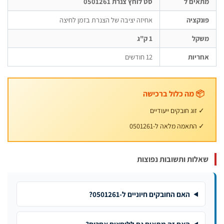
אים ל
סט לוחץ צנרת 0501261
נקציה
אחיזה יציבה של הצנרת בזמן לחיצה
שקל
1 ק"ג
ריות
12 חודשים
📦 מה כלול ברכישה
✓ זוג חובקים ייעודיים
✓ התאמה מלאה ל-0501261
אלות ותשובות נפוצות
האם החובקים חיוניים ל-0501261?
האם זה מתאים גם ללוחצים אחרים?