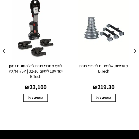
טריצות אלומיניום לכיפוף צנרת
לוחץ מחברי צנרת לכל הסוגים נטען
סט 
B.Tech
ישר 18V ליתיום 32-16 PX/MT/SP |
ה
B.Tech
₪
23,100
₪
219.30
הוספה לסל
הוספה לסל