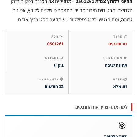
– מחזיקים את הצנרת במקום בזמן
החיוני ללוחץ צנרת 05
הלחיצה ומבטיחים חיבור מדויק. התאמה מושלמת ללוחץ, אמ
גבוהה, ומחיר נגיש. כל אינסטלטור שעובד עם הסט צריך א
🔧 FOR
🔗 T
0501261
זוג חובקי
⚖ WEIGHT
🛡 FUN
1 ק"ג
אחיזה יציב
⏱ WARRANTY
📦 P
12 חודשים
זוג מל
למה אתה צריך את החובקי

דיוק בלחיצ