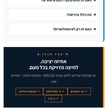
מה כלול ברכישה?
האם זה רק לאינסטלטורים?
★ B.TECH PRO
אחיזה יציבה.
לחיצה מדויקת בכל פעם.
זוג חובקים ייעודיים ללוחץ צנרת 0501261 · התאמה מלאה · אחריות
שנה.
✓ זוג חובקים
✓ ל-0501261
✓ התאמה מלאה
✓ 1 ק"ג