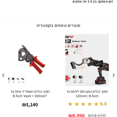
ה בין 3-5 ימי עסקים
מוצרים נוספים בקטגוריה
חותך כבלים נטען 18V ליתיום עד
חותך כבלים חשמל יד אחת עד
120mm | B.Tech
500mm² + מעצור B.Tech
★★★★★
5.0
₪
1,140
המחיר
המחיר
₪
8,998
₪
14,670
המקורי
הנוכחי