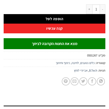
ט לסתות U ללוחץ צנרת 16–32 B.Tech
הוספה לסל
קנה עכשיו
מצא את החנות הקרובה לביתך
:
0501267
יה:
כלים נטענים, לחיצה, כיפוף וחיתוך
:
B.Tech
,
אביזרי לוחץ