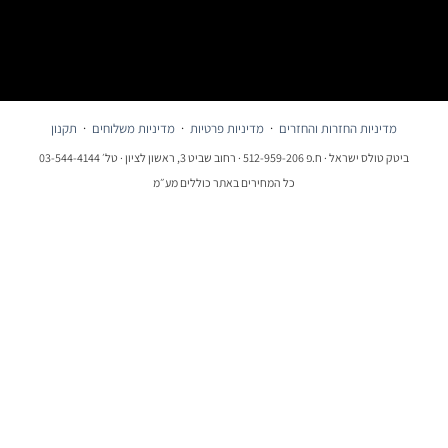
מדיניות החזרות והחזרים
·
מדיניות פרטיות
·
מדיניות משלוחים
·
תקנון
ביטק טולס ישראל · ח.פ 512-959-206 · רחוב שביט 3, ראשון לציון · טל׳ 03-544-4144
כל המחירים באתר כוללים מע״מ