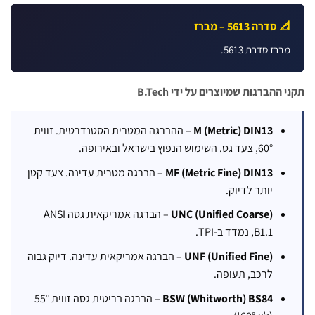
 סדרה 5613 – מברז
ברז סדרת 5613.
ההברגות שמיוצרים על ידי B.Tech
M (Metric) DIN13
– ההברגה המטרית הסטנדרטית. זווית
60°, צעד גס. השימוש הנפוץ בישראל ובאירופה.
MF (Metric Fine) DIN13
– הברגה מטרית עדינה. צעד קטן
יותר לדיוק.
UNC (Unified Coarse)
– הברגה אמריקאית גסה ANSI
B1.1, נמדד ב-TPI.
UNF (Unified Fine)
– הברגה אמריקאית עדינה. דיוק גבוה
לרכב, תעופה.
BSW (Whitworth) BS84
– הברגה בריטית גסה זווית 55°