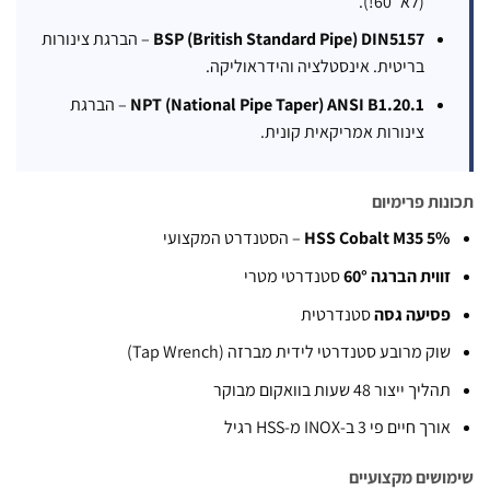
(לא 60°!).
BSP (British Standard Pipe) DIN5157
– הברגת צינורות
בריטית. אינסטלציה והידראוליקה.
NPT (National Pipe Taper) ANSI B1.20.1
– הברגת
צינורות אמריקאית קונית.
ות פרימיום
HSS Cobalt M35 5
– הסטנדרט המקצועי
ווית הברגה 60°
סטנדרטי מטרי
סיעה גסה
סטנדרטית
וק מרובע סטנדרטי לידית מברזה (Tap Wrench)
הליך ייצור 48 שעות בוואקום מבוקר
ורך חיים פי 3 ב-INOX מ-HSS רגיל
שים מקצועיים