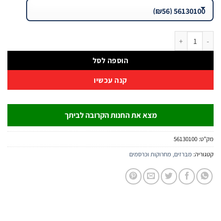
ברז סדרה 5613 (גרסה ב׳) | B.Tech
הוספה לסל
קנה עכשיו
מצא את החנות הקרובה לביתך
:
56130100
יה:
מברזים, מחרוקות וכרסמים