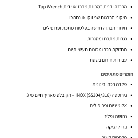
ברזה ידנית במכונת מברז או ידית Tap Wrench
יקוני הברגות שניזוקו או נחתכו
יתוך הברגה חדשה בפלטות מתכת ופרופילים
גרות מתכת ומסגרות
חזוקת רכב ומכונות תעשייתיות
בודות חירום בשטח
ים מתאימים
לדה רכה ובינונית
וסטה INOX (SS304/316) – הקובלט מאריך חיים פי 3
לומיניום ופרופילים
חושת ופליז
רזל יציקה
לסטיק קשיח