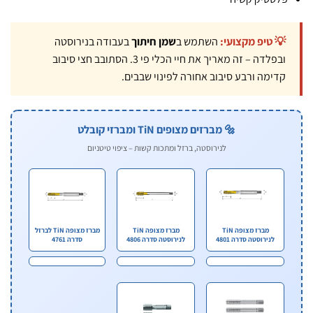
💡 טיפ מקצועי:
השתמש ב
שמן חיתוך
בעבודה בנירוסטה
ובפלדה – זה מאריך את חיי הכלי פי 3. הסתובב חצי סיבוב
קדימה ורבע סיבוב אחורה לפינוי שבבים.
🔩 מברזים מצופים TiN ומברזי קובלט
לנירוסטה, ברזל ומתכות קשות – ציפוי טיטניום
מברז מצופה TiN
מברז מצופה TiN
מברז מצופה TiN לברזל
לנירוסטה סדרה 4801
לנירוסטה סדרה 4806
סדרה 4761