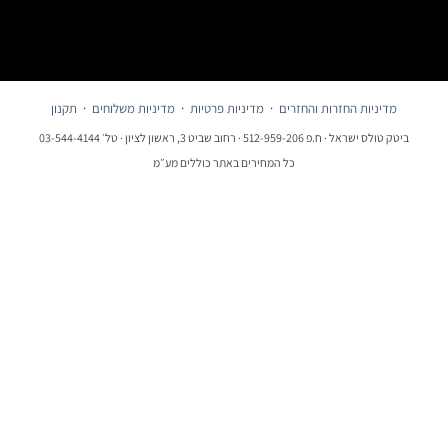
מדיניות החזרות והחזרים
·
מדיניות פרטיות
·
מדיניות משלוחים
·
תקנון
ביטק טולס ישראל · ח.פ 512-959-206 · רחוב שביט 3, ראשון לציון · טל׳ 03-544-4144
כל המחירים באתר כוללים מע״מ