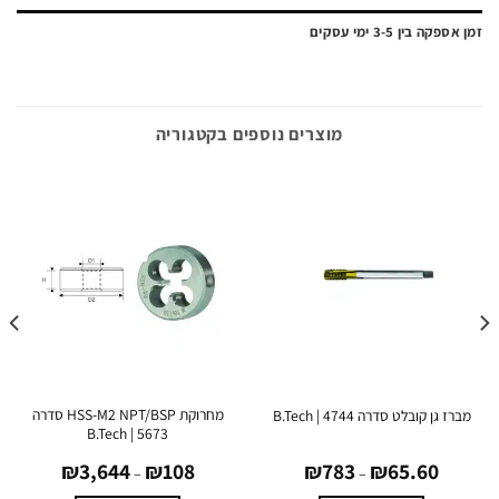
ה בין 3-5 ימי עסקים
מוצרים נוספים בקטגוריה
מחרוקת HSS-M2 NPT/BSP סדרה
 גן קובלט סדרה 4744 | B.Tech
5673 | B.Tech
טווח
טווח
0
₪
3,644
₪
108
₪
783
₪
65.60
מחירים:
מחירים:
–
–
עד
עד