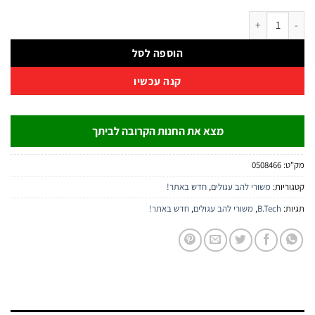
ר להב עגול KVC STEEL – לברזל, נירוסטה ופלדה | B.Tech
הוספה לסל
קנה עכשיו
מצא את החנות הקרובה לביתך
:
0508466
יות:
משורי להב עגולים
,
חדש באתר!
:
B.Tech
,
משורי להב עגולים
,
חדש באתר!