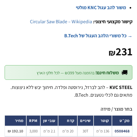
משור להב עגול KNC מולט
Circular Saw Blade – Wikipedia
קישור מקצועי חיצ
→ כל משורי הלהב העגול של B
2
₪

משלוח חינם!
בהזמנה מעל ₪399 — לכל חלקי הארץ
– להב לברזל, נירוסטה ופלדה. חיתוך יבש ללא ניצוצות.
KVC ST
מתאים גם לכלי נטענים. B.
בחר מוצר / 
מחיר
RPM
עובי שן
קדח
שיניים
קוטר
מק
192.10 ₪
3,000
2.1 מ״מ
20 מ״מ
30T
136 מ״מ
05084