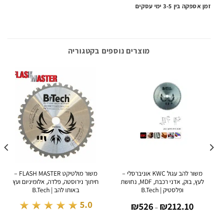
ה בין 3-5 ימי עסקים
מוצרים נוספים בקטגוריה
משור להב עגול KWC אוניברסלי –
משור מולטיקט FLASH MASTER –
לעץ, בוק, אדני רכבת, MDF, נחושת
חיתוך נירוסטה, פלדה, אלומיניום ועץ
ולמש
ופלסטיק | B.Tech
באותו להב | B.Tech
טווח
★★★★★
.0
5.0
₪
526
₪
212.10
מחירים:
–
עד