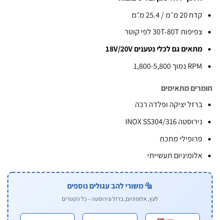
ח 20 מ״מ / 25.4 מ״מ
יפות 30T-80T לפי קוטר
תאים גם לכלי נטענים 18V/20V
R נמוך 1,800-5,800
ים מתאימים
רזל יציקה ופלדה רכה
ירוסטה INOX SS304/316
רופילי מתכת
לומיניום תעשייתי
🔩 משורי להב עגולים נוספים
לעץ, אלומיניום, ברזל ונירוסטה – כל הקטרים