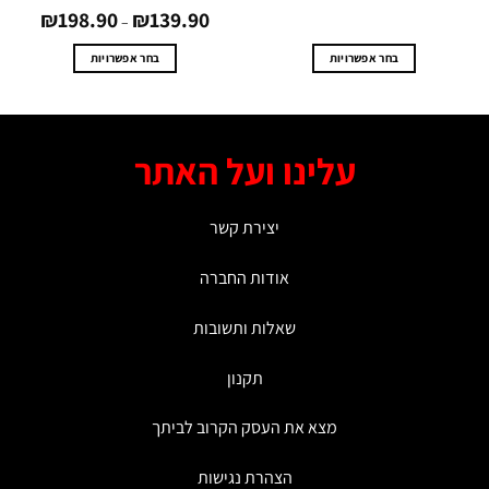
טווח
0
₪
198.90
₪
139.90
מחירים:
–
עד
בחר אפשרויות
בחר אפשרויות
למוצר
למוצר
זה
זה
יש
יש
מספר
מספר
עלינו ועל האתר
סוגים.
סוגים.
ניתן
ניתן
לבחור
לבחור
יצירת קשר
את
את
האפשרויות
האפשרויות
אודות החברה
בעמוד
בעמוד
המוצר
המוצר
שאלות ותשובות
תקנון
מצא את העסק הקרוב לביתך
הצהרת נגישות