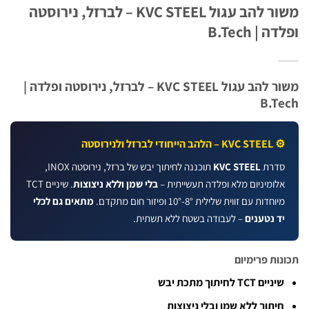
משור להב עגול KVC STEEL – לברזל, נירוסטה
 | B.Tech
משור להב עגול KVC STEEL – לברזל, נירוסטה ופלדה |
B.T
KVC  – הלהב הייחודי לברזל ולנירוסטה
דרת
KVC STEEL
תוכננה לחיתוך יבש של ברזל, נירוסטה INOX,
לומיניום מלא ופלדה תעשייתית –
בלי שמן וללא ניצוצות
. שיניים TCT
וחדות עם זווית שלילית 8°-10° ופיזור חום מתקדם.
מתאים גם לכלי
ד נטענים
– לעבודה בשטח ללא תשתית.
ות פרימיום
ניים TCT לחיתוך מתכת יבש
יתוך ללא שמן ובלי ניצוצות