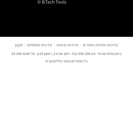
© B.Tech Tools
מדיניות החזרות והחזרים
·
מדיניות פרטיות
·
מדיניות משלוחים
·
תקנון
ביטק טולס ישראל · ח.פ 512-959-206 · רחוב שביט 3, ראשון לציון · טל׳ 03-544-4144
כל המחירים באתר כוללים מע״מ