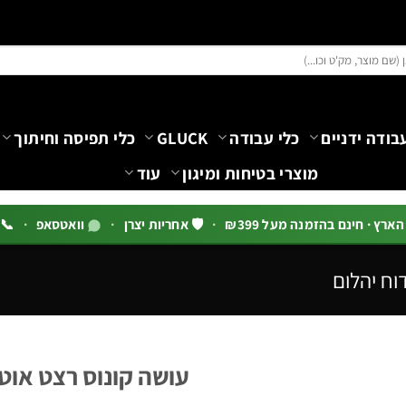
בודה ידניים
כלי עבודה
GLUCK
כלי תפיסה וחיתוך
מוצרי בטיחות ומיגון
עוד
רץ · חינם בהזמנה מעל ₪399
·
🛡️ אחריות יצרן
·
וואטסאפ
·
📞 03-5444144 שלוח
וח יהלום
עושה קונוס רצט אוטומטי "1/4 – "/4