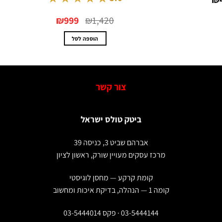
עד
המחיר
המחיר
₪
999
₪
1,420
המקורי
הנוכחי
היה:
הוא:
₪999.
₪1,420.
הוספה לסל
צור קשר
ביטק טולס ישראל
אברהם שביט 3, כניסה 39
מרכז עסקים מעויין שורק, ראשון לציון
קומת קרקע — מחסן לוגיסטי
קומה 1 — הנהלה, בדיקת איכות ומחשוב
03-5444144 · פקס 03-5444014