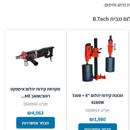
מיזוג וחימום.
בית B.Tech
מקדחת קידוח יהלום אימפקט
מכונת קידוח יהלום "8 + סטנד
רטוב/שואב ME...
4280W
מק″ט: 0509930
מק″ט: 0509914
₪4,063
₪3,980
מבחר אפשרויות
מבחר אפשרויות