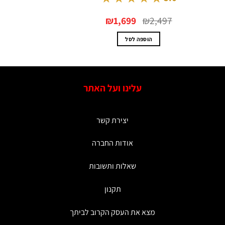
המחיר
המחיר
₪
1,699
₪
2,497
המקורי
הנוכחי
היה:
הוא:
₪1,699.
₪2,497.
הוספה לסל
עלינו ועל האתר
יצירת קשר
אודות החברה
שאלות ותשובות
תקנון
מצא את העסק הקרוב לביתך