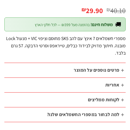
המחיר
המחיר
29.90
40
₪
₪
הנוכחי
המקורי
הוא:
היה:

משלוח חינם!
בהזמנה מעל ₪399 — לכל חלקי הארץ
₪29.90.
₪40.10.
מספרי חשמלאים 7 אינץ׳ עם להב SK5 מחוסם וציפוי VIC + מנעול Lock
מובנה. חיתוך מדויק לבידוד כבלים, טייראפס וסרטי הדבקה. 57 גרם
ב
פרטים נוספים על המוצ
אחריו
לקוחות ממליצי
למה לבחור במספרי החשמלאים שלנו