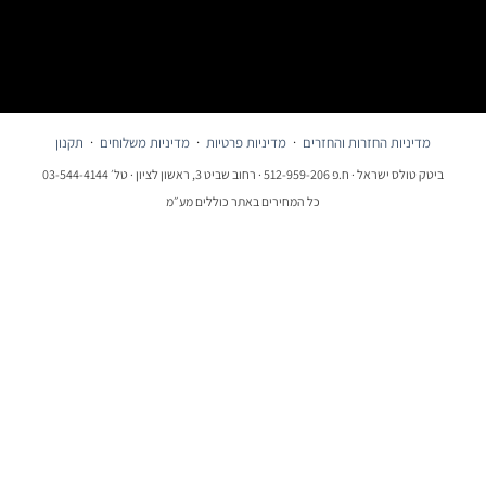
מדיניות החזרות והחזרים
·
מדיניות פרטיות
·
מדיניות משלוחים
·
תקנון
ביטק טולס ישראל · ח.פ 512-959-206 · רחוב שביט 3, ראשון לציון · טל׳ 03-544-4144
כל המחירים באתר כוללים מע״מ