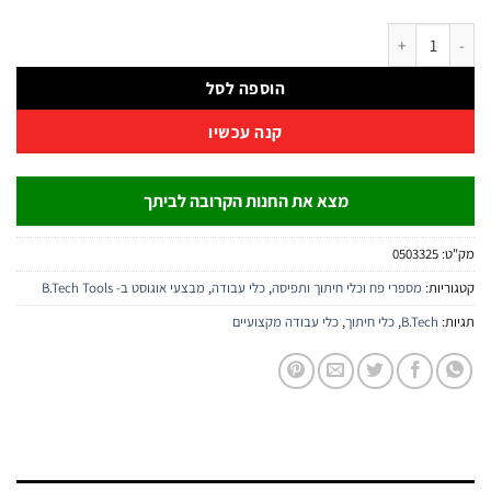
ספרי חשמלאים 7 אינץ׳ SK5 + מנעול Lock | B.Tech
הוספה לסל
קנה עכשיו
מצא את החנות הקרובה לביתך
:
0503325
יות:
מספרי פח וכלי חיתוך ותפיסה
,
כלי עבודה
,
מבצעי אוגוסט ב- B.Tech Tools
:
B.Tech
,
כלי חיתוך
,
כלי עבודה מקצועיים