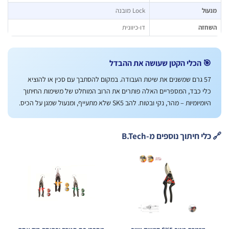
ול
Lock מובנה
חזה
דו-כיוונית
 הכלי הקטן שעושה את ההבדל
57 גרם שמשנים את שיטת העבודה. במקום להסתבך עם סכין או להוציא
לי כבד, המספריים האלה פותרים את הרוב המוחלט של משימות החיתוך
ומיומיות – מהר, נקי ובטוח. להב SK5 שלא מתעייף, ומנעול שמגן על הכיס.
י חיתוך נוספים מ-B.Tech