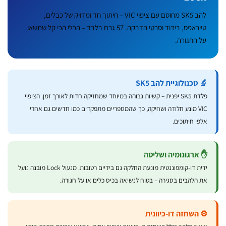
להב SK5 מחוסם עם ציפוי VIC – חיתוך חד ומדויק של כבלים,
טייראפס, בידוד וסרטי הדבקה. 57 גרם בלבד – הכלי הכי קל שתשאו
על החגורה.
 טכנולוגיית להב SK5
פלדת SK5 יפנית – קשיות גבוהה במיוחד שמחזיקה חדות לאורך זמן. הציפוי
VIC מונע חלודה ושחיקה, כך שהמספריים מתפקדים כמו חדשים גם אחרי
לפי חיתוכים.
 ארגונומיה ושליטה
ידית דו-קומפוננטית מונעת החלקה גם בידיים רטובות. מנעול Lock מובנה נועל
ת הלהבים בסגירה – בטוח לנשיאה בכיס כלים או על חגורה.
️ השחזה דו-כיוונית