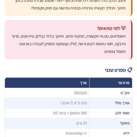
יצוב הלהב כולל השחזה דו-כיוונית וכיפוף ייחודי שמונע שבירת מתכת בזמן
יתוך. תהליך הקשייה והרפייה מבטיח גמישות עם חוזק מקסימלי.
 למי מתאים?
שמלאים, טכנאי תקשורת, מתקיני מיזוג. חיתוך בידוד כבלים, טייראפס, סרטי
הדבקה, חוטי נחושת דקים ורשת PVC. קומפקטי מספיק לעבודה בארונות
שמל צפופים.
פרט טכני
מטר
ערך
״ט
0503325
ך כולל
210 מ״מ (7 אינץ׳)
ר להב
SK5 מחוסם + ציפוי VIC
קל
57 גרם
ת
דו-קומפוננטית