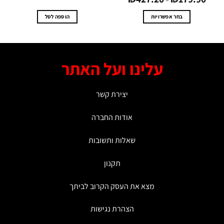
עד
בחר אפשרויות
הוספה לסל
למוצר
זה
יש
מספר
עלינו ועל האתר
סוגים.
ניתן
לבחור
יצירת קשר
את
האפשרויות
אודות החברה
בעמוד
המוצר
שאלות ותשובות
תקנון
מצא את העסק הקרוב לביתך
הצהרת נגישות