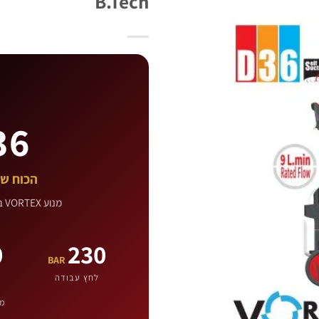
B.Tech
36
הכוח של VORTEX · 230 בר · מנוע ss
מנוע VORTEX בפטנט בינלאומי — עוצמה יציבה לעבודה מקצועית רצופה.
0
230
BAR
לחץ עבודה
מנ