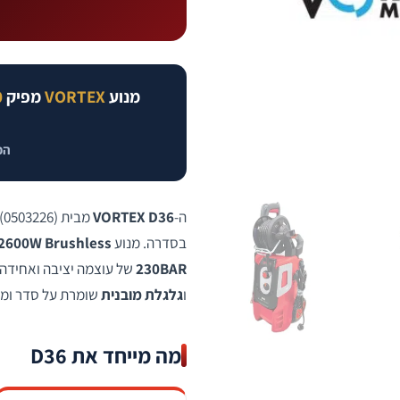
מנוע
VORTEX
מפיק
0
הכוח של 
ה-
VORTEX D36
מבית
(0503226) הוא
בסדרה. מנוע
2600W Brushless
230BAR
של עוצמה יציבה ואחידה,
ו
גלגלת מובנית
שומרת על סדר ומאר
מה מייחד את D36