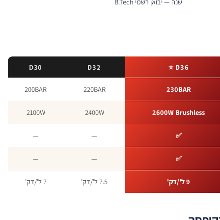
שנה — יבואן רשמי B.Tech
D30
D32
D36 ⭐
200BAR
220BAR
230BAR
2100W
2400W
2600W Brushless
—
—
✅
—
—
✅
9 ל'/דק'
7.5 ל'/דק'
7 ל'/דק'