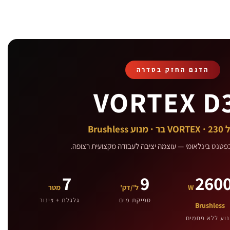
הדגם החזק בסדרה
VORTEX D
Brushle
7
9
260
W
ל'/דק'
מטר
ספיקת מים
גלגלת + צינור
Brushless
וע ללא פחמים