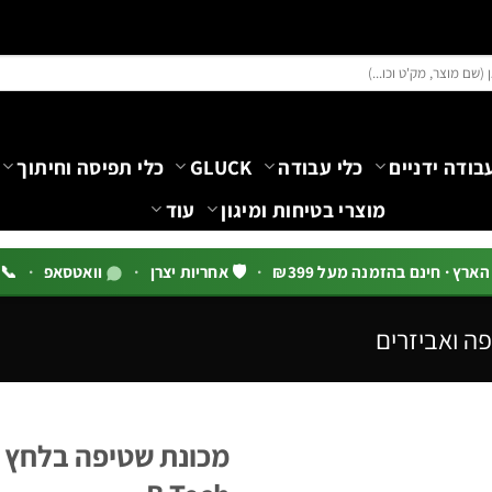
בודה ידניים
כלי עבודה
GLUCK
כלי תפיסה וחיתוך
מוצרי בטיחות ומיגון
עוד
רץ · חינם בהזמנה מעל ₪399
·
🛡️ אחריות יצרן
·
וואטסאפ
·
📞 03-5444144 שלוח
ה ואביזרים