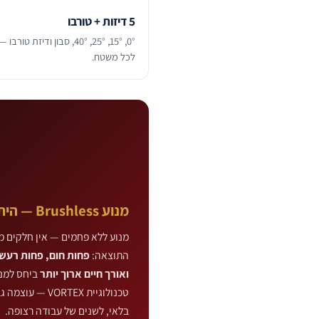
5 דיזות + טורבו
0°, 15°, 25°, 40°, סבון ודיז
לכל משטח.
מנוע Brushless — היתרון של D36
מנוע ללא פחמים — אין חלקים 
התוצאה:
פחות חום, פחות רעש,
ואורך חיים ארוך יותר
ביחס למנו
טכנולוגיית VORTEX 
בלאי, לשנים של עבודה רצופה.