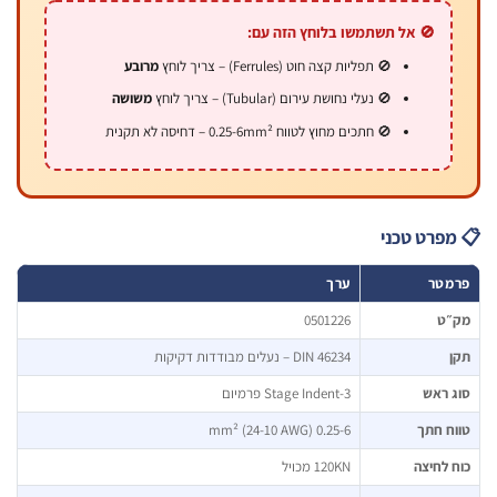
🚫 אל תשתמשו בלוחץ הזה עם:
🚫 תפליות קצה חוט (Ferrules) – צריך לוחץ
מרובע
🚫 נעלי נחושת עירום (Tubular) – צריך לוחץ
משושה
🚫 חתכים מחוץ לטווח 0.25-6mm² – דחיסה לא תקנית
פרט טכני
מטר
ערך
״ט
0501226
DIN 46234 – נעלים מבודדות דקיקות
 ראש
3-Stage Indent פרמיום
ח חתך
0.25-6 mm² (24-10 AWG)
 לחיצה
120KN מכויל