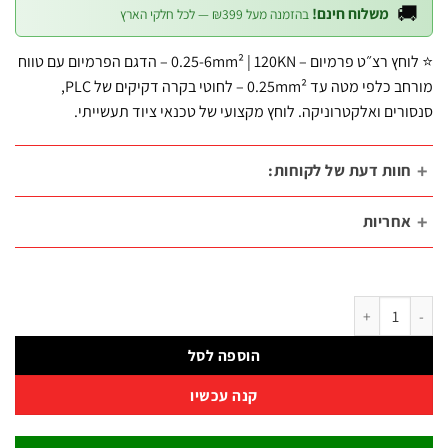
הוא:
היה:

משלוח חינם!
בהזמנה מעל ₪399 — לכל חלקי הארץ
₪249.
₪276.80.
⭐ לוחץ רצ״ט פרמיום – 0.25-6mm² | 120KN – הדגם הפרמיום עם טווח
מורחב כלפי מטה עד 0.25mm² – לחוטי בקרה דקיקים של PLC,
סנסורים ואלקטרוניקה. לוחץ מקצועי של טכנאי ציוד תעשי
חוות דעת של לקוחות
אחריו
כמות של לוחץ רצ׳ט ארגונומי 3 לחיצות 0.25-6 מ"מ 120KN
הוספה לסל
קנה עכשיו