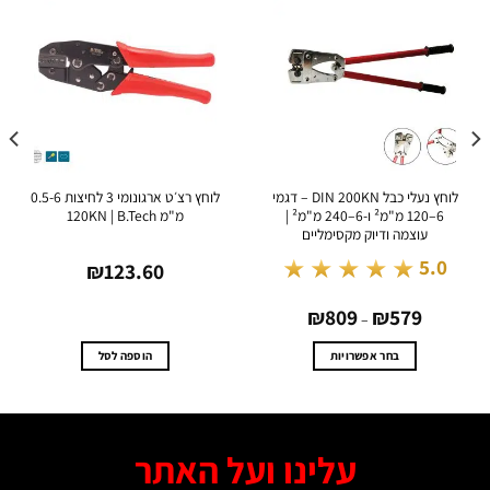
לוחץ נעלי כבל DIN 200KN – דגמי
לוחץ רצ׳ט ארגונומי 3 לחיצות 0.5-6
6–120 מ"מ² ו-6–240 מ"מ² |
מ"מ 120KN | B.Tech
עוצמה ודיוק מקסימליים
★★★★★
5.0
₪
123.60
טווח
₪
809
₪
579
מחירים:
–
עד
בחר אפשרויות
הוספה לסל
למוצר
זה
יש
מספר
עלינו ועל האתר
סוגים.