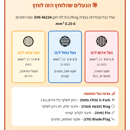
🎯 הנעלים שהלוחץ הזה לוחץ
נעלי כבל מבודדות בצורת Y/U/Ring לפי תקן
DIN 46234
. טווח חתכים:
.
0.25-6 mm²
🟡
🔵
🔴
נעל אדום U/Y
נעל כחול U/Y
נעל צהוב U/Y
| 12-10
4-6 mm²
| 16-
1.5-2.5 mm²
| 22-
0.5-1.5 mm²
AWG
14 AWG
16 AWG
שקעי תאורה,
שקעי 16A, מזגנים
מעגלי כוח 32A,
ממסרים, PLC
קטנים
כיריים
📐 צורות נעל תואמות:
🍴
U-Fork (מזלג פתוח)
– ניתן לשלוף בלי פירוק בורג
⚪
Ring (טבעת סגורה)
– חיבור מלא, לא ניתן לשלוף
📏
Pin (סיכה)
– חיבור לקליץ׳ קפיצי
🔪
Blade/Flag (פלג)
– שקעי פאסטון, מתגים