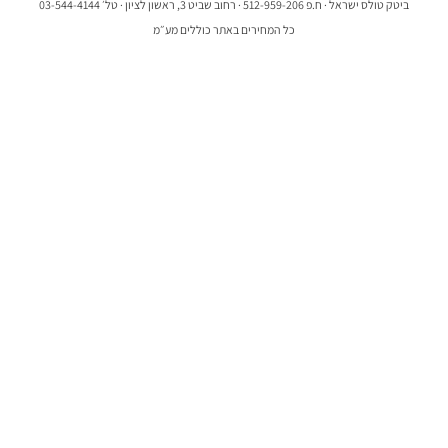
ביטק טולס ישראל · ח.פ 512-959-206 · רחוב שביט 3, ראשון לציון · טל׳ 03-544-4144
כל המחירים באתר כוללים מע״מ