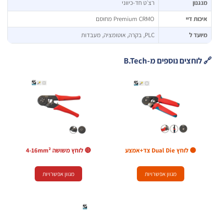
נון
רצ׳ט חד-כיווני
ות דיי
Premium CRMO מחוסם
עד ל
PLC, בקרה, אוטומציה, מעבדות
חצים נוספים מ-B.Tech
🟠 לוחץ Dual Die צד+אמצע
🔴 לוחץ משושה 4-16mm²
מגוון אפשרויות
מגוון אפשרויות