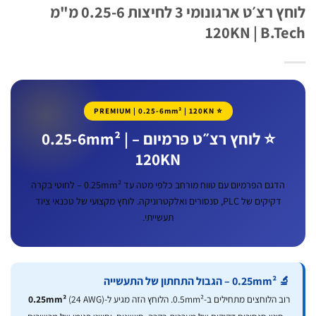
לוחץ רצ׳ט ארגונומי 3 לחיצות 0.25-6 מ"מ
120KN | B.T
⭐ PREMIUM | 0.25-6mm² | 120KN
⭐ לוחץ רצ״ט פרמיום – 0.25-6mm² |
120KN
הדגם הפרמיום עם טווח מורחב כלפי מטה עד 0.25mm² – לחוטי בקרה
דקיקים של PLC, סנסורים ואלקטרוניקה. לוחץ מקצועי של טכנאי ציוד
תעשייתי.
 0.25mm² – הגבול התחתון של התעשייה
וב הלוחצים מתחילים ב-0.5mm². הלוחץ הזה מגיע ל-
(24 AWG)
0.25mm²