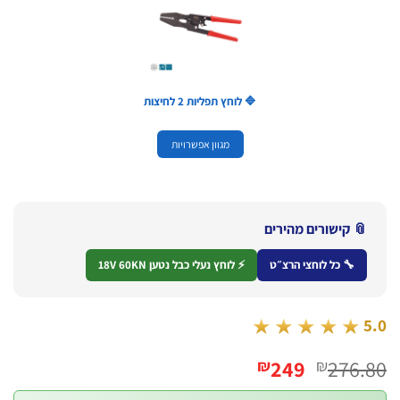
🔷 לוחץ תפליות 2 לחיצות
מגוון אפשרויות
 קישורים מהירים
🔧 כל לוחצי הרצ״ט
⚡ לוחץ נעלי כבל נטען 18V 60KN
★★★★★
המחיר
המחיר
249
276
₪
₪
המקורי
הנוכחי