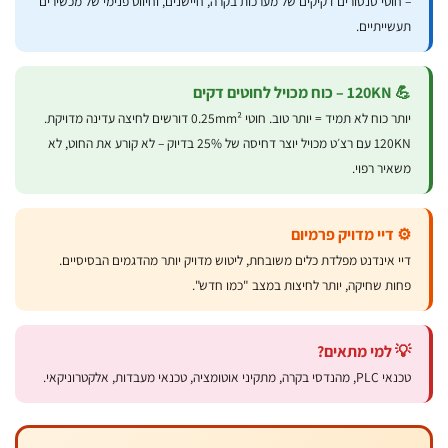
 חוטי סנסורים דקיקים של מערכות בקרה, חיישנים, וחיווט פנימי של מכשירים
עשייתיים.
 120KN – כוח מכויל לחוטים דקים
יותר כוח לא תמיד = יותר טוב. חוטי 0.25mm² דורשים לחיצה עדינה מדויקת.
120KN עם רצ׳ט מכויל יוצר דחיסה של 25% בדיוק – לא קורע את החוט, לא
שאיר רפוי.
️ דיי מדויק פרמיום
יי אינדנט מפלדת כלים משובחת, ליטוש מדויק יותר מהדגמים הבסיסיים.
חות שחיקה, יותר לחיצות במצב "כמו חדש".
 למי מתאים?
אי PLC, מהנדסי בקרה, מתקיני אוטומציה, טכנאי מעבדות, אלקטרוניקאי.