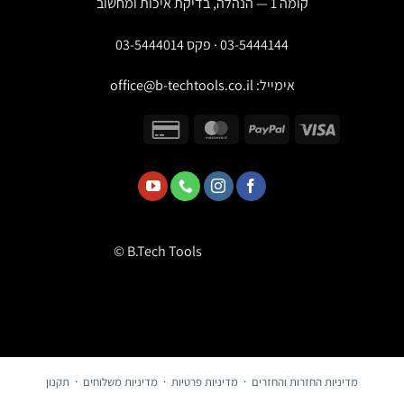
קומה 1 — הנהלה, בדיקת איכות ומחשוב
03-5444144 · פקס 03-5444014
אימייל:
office@b-techtools.co.il
© B.Tech Tools
מדיניות החזרות והחזרים
·
מדיניות פרטיות
·
מדיניות משלוחים
·
תקנון