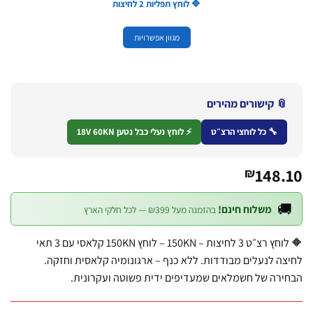
🔷 לוחץ תפליות 2 לחיצות
מגוון אפשרויות
📎 קישורים מהירי
⚡ לוחץ נעלי כבל נטען 18V 60KN
🔧 כל לוחצי הרצ״ט
148
₪

משלוח חינם!
בהזמנה מעל ₪399 — לכל חלקי הארץ
🔶 לוחץ רצ״ט 3 לחיצות – 150KN – לוחץ 150KN קלאסי עם 3 תאי
לחיצה לנעלים מבודדות. ללא כנף – ארגונומיה קלאסית וח
הבחירה של חשמלאים שמעדיפים ידית פשוטה ועקרו