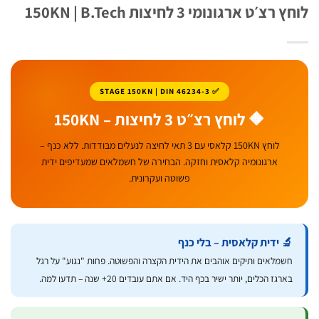
צ׳ט ארגונומי 3 לחיצות 150KN | B.Tech
✅ 3-STAGE 150KN | DIN 46234
🔶 לוחץ רצ״ט 3 לחיצות – 150KN
לוחץ 150KN קלאסי עם 3 תאי לחיצה לנעלים מבודדות. ללא כנף –
ארגונומיה קלאסית וחזקה. הבחירה של חשמלאים שמעדיפים ידית
פשוטה ועקרונית.
 ידית קלאסית – בלי כנף
שמלאים ותיקים אוהבים את הידית הקצרה והפשוטה. פחות "נגוע" על רגל
ארגז הכלים, יותר ישיר בכף היד. אם אתם עובדים 20+ שנה – תדעו למה.