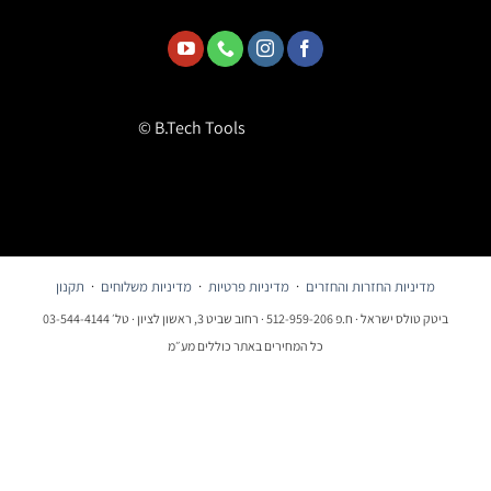
© B.Tech Tools
מדיניות החזרות והחזרים
·
מדיניות פרטיות
·
מדיניות משלוחים
·
תקנון
ביטק טולס ישראל · ח.פ 512-959-206 · רחוב שביט 3, ראשון לציון · טל׳ 03-544-4144
כל המחירים באתר כוללים מע״מ