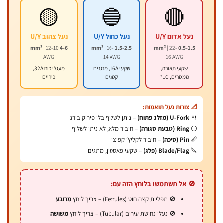
🟡
🔵
🔴
נעל אדום U/Y
נעל כחול U/Y
נעל צהוב U/Y
| 12-10
4-6 mm²
| 16-
1.5-2.5 mm²
| 22-
0.5-1.5 mm²
AWG
14 AWG
16 AWG
שקעי תאורה,
שקעי 16A, מזגנים
מעגלי כוח 32A,
ממסרים, PLC
קטנים
כיריים
📐 צורות נעל תואמות:
🍴
U-Fork (מזלג פתוח)
– ניתן לשלוף בלי פירוק בורג
⚪
Ring (טבעת סגורה)
– חיבור מלא, לא ניתן לשלוף
📏
Pin (סיכה)
– חיבור לקליץ׳ קפיצי
🔪
Blade/Flag (פלג)
– שקעי פאסטון, מתגים
🚫 אל תשתמשו בלוחץ הזה עם:
🚫 תפליות קצה חוט (Ferrules) – צריך לוחץ
מרובע
🚫 נעלי נחושת עירום (Tubular) – צריך לוחץ
משושה