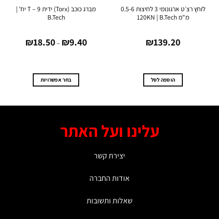
לוחץ רצ׳ט ארגונומי 3 לחיצות 0.5-6
מברג כוכב (Torx) ידית T – 9 יח' |
קליבות 
מ"מ 120KN | B.Tech
B.Tech
טווח
.0
₪
18.50
₪
9.40
₪
139.20
מחירים:
–
עד
0
הוספה לסל
בחר אפשרויות
למוצר
זה
יש
מספר
עלינו ועל האתר
סוגים.
ניתן
לבחור
יצירת קשר
את
האפשרויות
אודות החברה
בעמוד
המוצר
שאלות ותשובות