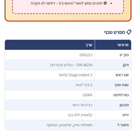
🚫 חתכים מחוץ לטווח 0.5-6mm² – דחיסה לא תקנית
פרט טכני
מטר
ערך
״ט
0501213
DIN 46234 – נעלים מבודדות
 ראש
3-Stage Indent קלאסי
ח חתך
0.5-6 mm²
 לחיצה
150KN
נון
רצ׳ט חד-כיווני
ת
קלאסית ללא כנף
עד ל
חשמלאי ותיק, שיפוצים, תחזוקה