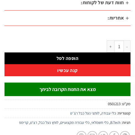
וות דעת של לקוחות:
חריות:
לוחץ רצ׳ט ארגונומי 3 לחיצות 150KN | B.Tech
הוספה לסל
קנה עכשיו
מצא את החנות הקרובה לביתך
:
0501213
יות:
כלי עבודה
,
לוחצי נעל כבל רצ״ט
:
B.Tech
,
כלי חשמלאי
,
כלי עבודה מקצועיים
,
לוחץ נעל כבל
,
רצ'ט
,
קרימפ