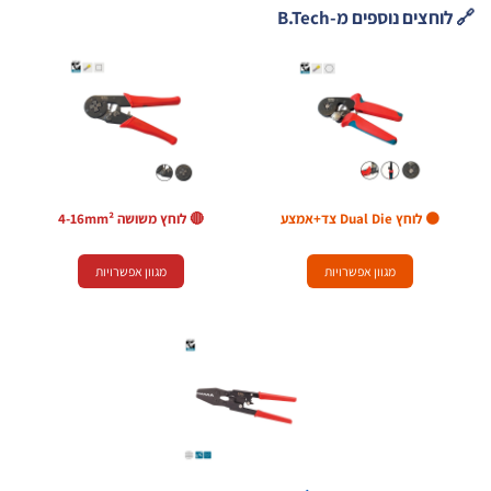
חצים נוספים מ-B.Tech
🟠 לוחץ Dual Die צד+אמצע
🔴 לוחץ משושה 4-16mm²
מגוון אפשרויות
מגוון אפשרויות